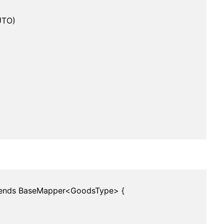
UTO)
tends BaseMapper<GoodsType> {