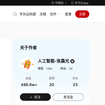
中国站
华为云App
华为云码道
文档
创作
登录
注册
关于作者
人工智能-张晨光
博客：
1.5k+
粉丝：
34
阅读
获赞
评论
488.6w+
20
23
+ 关注
发消息