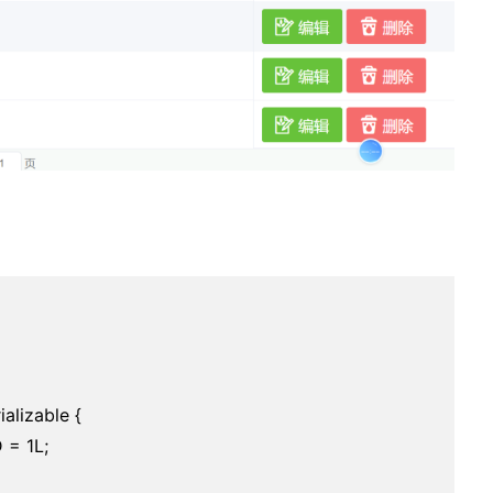
alizable {
D = 1L;