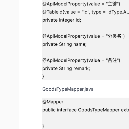
@ApiModelProperty(value = "主键")
@TableId(value = "id", type = IdType.A
private Integer id;
@ApiModelProperty(value = "分类名")
private String name;
@ApiModelProperty(value = "备注")
private String remark;
}
GoodsTypeMapper.java
@Mapper
public interface GoodsTypeMapper ex
}