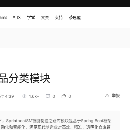
rams
社区
学堂
大赛
支持
茶思屋
物品分类模块
举报
:14:39
1.6k+
0
0
rintbootSM智能制造之仓库模块是基于Spring Boot框架
自动化和智能化，满足现代制造业对高效、精准、透明化仓库管