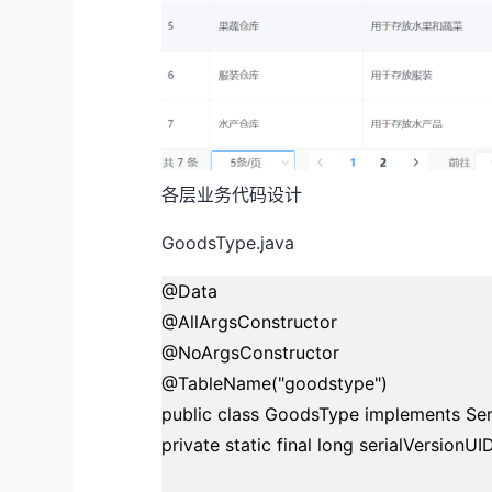
各层业务代码设计
GoodsType.java
@Data
@AllArgsConstructor
@NoArgsConstructor
@TableName("goodstype")
public class GoodsType implements Seri
private static final long serialVersionUI