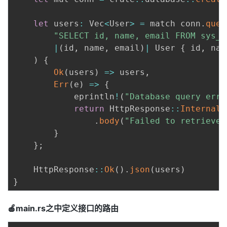
let
 users
:
 Vec
<
User
>
=
 match conn
.
quer
"SELECT id, name, email FROM sys_u
|
(
id
,
 name
,
 email
)
|
 User 
{
 id
,
 nam
)
{
Ok
(
users
)
=>
 users
,
Err
(
e
)
=>
{
            eprintln
!
(
"Database query erro
return
 HttpResponse
:
:
InternalS
.
body
(
"Failed to retrieve 
}
}
;
    HttpResponse
:
:
Ok
(
)
.
json
(
users
)
}
🍎main.rs之中定义接口的路由