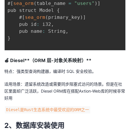
持
建
#
[
sea_orm
(
table_name 
=
"users"
)
]
证
实
的
pub struct Model 
{
议
    #
[
sea_orm
(
primary_key
)
]
验
收
    pub id
:
 i32
,
    pub name
:
 String
,
藏
}
🍎 Diesel**（ORM 层-对象关系映射）**
特点：强类型查询构建器，编译时 SQL 安全校验。
适用场景：遗留系统改造或需要同步阻塞式访问的场景。但是在社
区里面却广泛活跃，Diesel ORM库在搭配Axtion-Web库的时候非常
好用
Diesel是Rust生态系统中最受欢迎的ORM之一
2、数据库安装使用