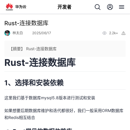
开发者
返
Rust-连接数据库
回
林太白
2025/06/17
2.2k+
举
报
【摘要】 Rust-连接数据库
Rust-连接数据库
个
1、选择和安装依赖
我
人
的
主
这里我们基于数据库mysql5.8版本进行测试和安装
如果想要后期数据库维护和迭代都很好，我们一般采用ORM数据库
开
页
和Redis相互结合
发