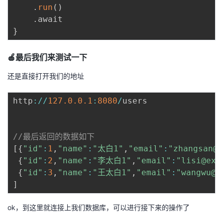
.
run
(
)
.
}
🍎最后我们来测试一下
还是直接打开我们的地址
http
:
/
/
127.0
.0
.1
:
8080
/
users

//最后返回的数据如下
[
{
"id"
:
1
,
"name"
:
"太白1"
,
"email"
:
"zhangsan@e
{
"id"
:
2
,
"name"
:
"李太白1"
,
"email"
:
"lisi@exa
{
"id"
:
3
,
"name"
:
"王太白1"
,
"email"
:
"wangwu@e
]
ok，到这里就连接上我们数据库，可以进行接下来的操作了