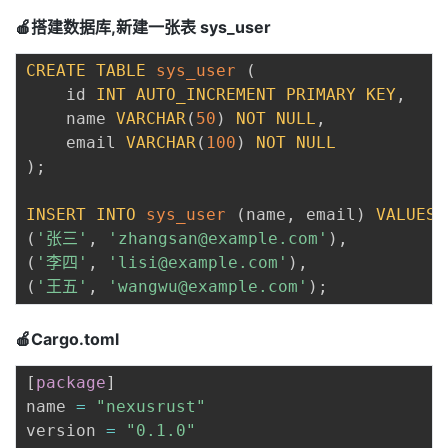
🍎搭建数据库,新建一张表 sys_user
CREATE
TABLE
sys_user
(
    id 
INT
AUTO_INCREMENT
PRIMARY
KEY
,
    name 
VARCHAR
(
50
)
NOT
NULL
,
    email 
VARCHAR
(
100
)
NOT
NULL
)
;
INSERT
INTO
sys_user
(
name
,
 email
)
VALUES
(
'张三'
,
'zhangsan@example.com'
)
,
(
'李四'
,
'lisi@example.com'
)
,
(
'王五'
,
'wangwu@example.com'
)
;
🍎Cargo.toml
[
package
]
name 
=
"nexusrust"
version 
=
"0.1.0"