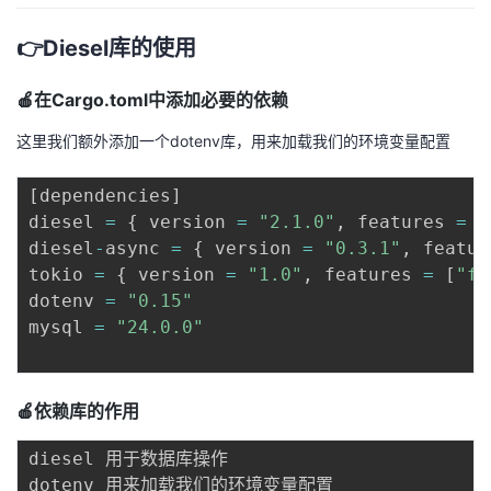
👉Diesel库的使用
🍎在Cargo.toml中添加必要的依赖
这里我们额外添加一个dotenv库，用来加载我们的环境变量配置
[
dependencies
]
diesel 
=
{
 version 
=
"2.1.0"
,
 features 
=
[
diesel
-
async 
=
{
 version 
=
"0.3.1"
,
 featur
tokio 
=
{
 version 
=
"1.0"
,
 features 
=
[
"fu
dotenv 
=
"0.15"
mysql 
=
"24.0.0"
🍎依赖库的作用
diesel 用于数据库操作

dotenv 用来加载我们的环境变量配置
