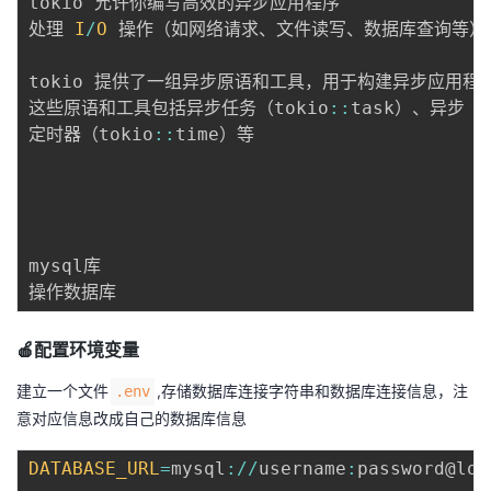
tokio 允许你编写高效的异步应用程序

处理 
I
/
O
 操作（如网络请求、文件读写、数据库查询等）
tokio 提供了一组异步原语和工具，用于构建异步应用程序
这些原语和工具包括异步任务（tokio
:
:
task）、异步 
I
定时器（tokio
:
:
time）等

mysql库 

🍎配置环境变量
建立一个文件
,存储数据库连接字符串和数据库连接信息，注
.env
意对应信息改成自己的数据库信息
DATABASE_URL
=
mysql
:
/
/
username
:
password@loc