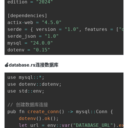
edition 
=
"2024"
[
dependencies
]
actix
-
web 
=
"4.5.0"
serde 
=
{
 version 
=
"1.0"
,
 features 
=
[
"de
serde_json 
=
"1.0"
mysql 
=
"24.0.0"
dotenv 
=
"0.15"
🍎database.rs连接数据库
use mysql
:
:
*
;
use dotenv
:
:
dotenv
;
use std
:
:
env
;
// 创建数据库连接
pub fn 
create_conn
(
)
-
>
 mysql
:
:
Conn 
{
dotenv
(
)
.
ok
(
)
;
let
 url 
=
 env
:
:
var
(
"DATABASE_URL"
)
.
exp