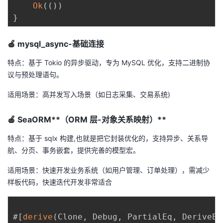
Ok
(
(
)
)
我
注
的
开
}
的
Programs
发
🍎 mysql_async-
基础连接
支
者
特点：基于 Tokio 的异步驱动，专为 MySQL 优化，支持二进制协
议与预处理语句。
持
学
适用场景：高并发写入场景（如日志采集、交易系统)
我
堂
🍎 SeaORM**（ORM 层-对象关系映射）**
的
我
我
特点：基于 sqlx 构建,也就是把它封装优化的，支持异步、关系导
航、分页、事务嵌套，提供完善的模型宏。
技
的
的
我
适用场景：快速开发业务系统（如用户管理、订单处理），需减少
术
云
课
的
我
样板代码，快速迭代开发非常适合
支
声
程
认
的
我
#
[
derive
(
Clone
,
 Debug
,
 PartialEq
,
 DeriveEn