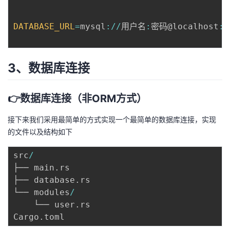
DATABASE_URL
=
mysql
:
/
/
用户名
:
密码@localhost
:
3
3、数据库连接
👉数据库连接（非ORM方式）
接下来我们采用最简单的方式实现一个最简单的数据库连接，实现
的文件以及结构如下
src
/
├── main
.
rs

├── database
.
rs

└── modules
/
    └── user
.
rs

Cargo
.