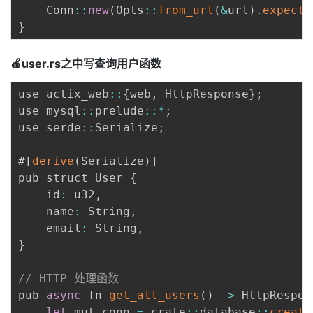
    Conn
:
:
new
(
Opts
:
:
from_url
(
&
url
)
.
expect
(
}
🍎user.rs之中写查询用户函数
use actix_web
:
:
{
web
,
 HttpResponse
}
;
use mysql
:
:
prelude
:
:
*
;
use serde
:
:
Serialize
;
#
[
derive
(
Serialize
)
]
pub struct User 
{
    id
:
 u32
,
    name
:
 String
,
    email
:
 String
,
}
// HTTP 处理函数
pub 
async
 fn 
get_all_users
(
)
-
>
 HttpRespon
let
 mut conn 
=
 crate
:
:
database
:
:
create