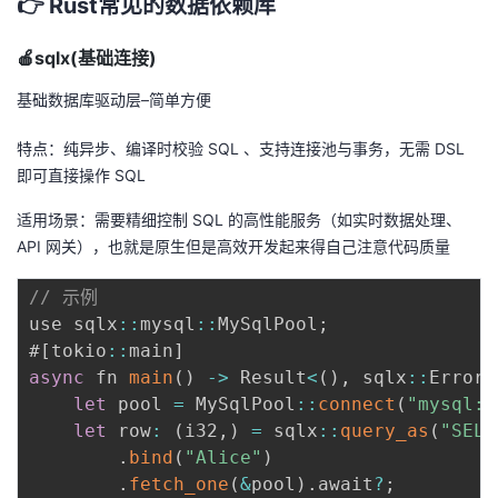
👉 Rust常见的数据依赖库
者
🍎sqlx(基础连接)
我
基础数据库驱动层–简单方便
的
我
特点：纯异步、编译时校验 SQL 、支持连接池与事务，无需 DSL
即可直接操作 SQL
博
的
我
适用场景：需要精细控制 SQL 的高性能服务（如实时数据处理、
API 网关），也就是原生但是高效开发起来得自己注意代码质量
客
论
的
我
// 示例
坛
圈
的
我
use sqlx
:
:
mysql
:
:
MySqlPool
;
#
[
tokio
:
:
main
]
子
直
的
我
async
 fn 
main
(
)
-
>
 Result
<
(
)
,
 sqlx
:
:
Error
>
let
 pool 
=
 MySqlPool
:
:
connect
(
"mysql:/
我
播
活
的
let
 row
:
(
i32
,
)
=
 sqlx
:
:
query_as
(
"SELE
.
bind
(
"Alice"
)
我
动
关
的
.
fetch_one
(
&
pool
)
.
await
?
;