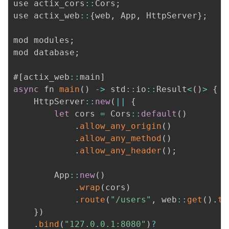
use actix_cors
:
:
Cors
;
use actix_web
:
:
{
web
,
 App
,
 HttpServer
}
;
mod modules
;
mod database
;
#
[
actix_web
:
:
main
]
async
 fn 
main
(
)
-
>
 std
:
:
io
:
:
Result
<
(
)
>
{
    HttpServer
:
:
new
(
||
{
let
 cors 
=
 Cors
:
:
default
(
)
.
allow_any_origin
(
)
.
allow_any_method
(
)
.
allow_any_header
(
)
;
        App
:
:
new
(
)
.
wrap
(
cors
)
.
route
(
"/users"
,
 web
:
:
get
(
)
.
to
}
)
.
bind
(
"127.0.0.1:8080"
)
?