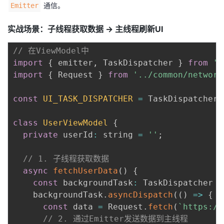
通信。
Emitter
实战场景：子线程获取数据 → 主线程刷新UI
// 在ViewModel中  
import
{
 emitter
,
 TaskDispatcher 
}
from
'@
import
{
 Request 
}
from
'../common/network
const
UI_TASK_DISPATCHER
=
 TaskDispatcher
.
class
UserViewModel
{
private
 userId
:
 string 
=
''
;
// 1. 子线程获取数据  
async
fetchUserData
(
)
{
const
 backgroundTask
:
 TaskDispatcher 
=
    backgroundTask
.
asyncDispatch
(
(
)
=>
{
const
 data 
=
 Request
.
fetch
(
`
https://
// 2. 通过Emitter发送数据到主线程  