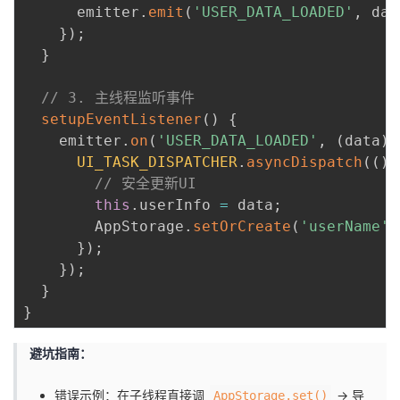
      emitter
.
emit
(
'USER_DATA_LOADED'
,
 dat
}
)
;
}
// 3. 主线程监听事件  
setupEventListener
(
)
{
    emitter
.
on
(
'USER_DATA_LOADED'
,
(
data
)
UI_TASK_DISPATCHER
.
asyncDispatch
(
(
)
// 安全更新UI  
this
.
userInfo 
=
 data
;
        AppStorage
.
setOrCreate
(
'userName'
,
}
)
;
}
)
;
}
}
​避坑指南：​
错误示例：在子线程直接调
→ 导
AppStorage.set()