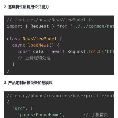
持
建
证
实
的
​2. 基础特性层调用公共能力​
议
验
收
// features/news/NewsViewModel.ts  
import
{
 Request 
}
from
'../../common/netw
藏
class
NewsViewModel
{
async
loadNews
(
)
{
const
 data 
=
await
 Request
.
fetch
(
'http
// 业务逻辑处理...  
}
}
​3. 产品定制层按设备加载模块​
// entry/phone/resources/base/profile/main
{
"src"
:
[
"pages/PhoneHome"
,
// 手机首页  