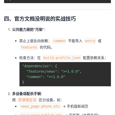
四、官方文档没明说的实战技巧
​公共能力层防“污染”​
​：
禁止上层反向依赖：
不能导入
或
common
entry
的代码。
features
检查方法：在
配置依赖关系：
build-profile.json
"dependencies"
:
{
"features/news"
:
">=1.0.0"
,
"common"
:
">=1.0.0"
}
​多设备适配杀手锏​
​：
用
区分设备，如：
资源限定词
→ 手机版新闻页
news_page.phone.ets