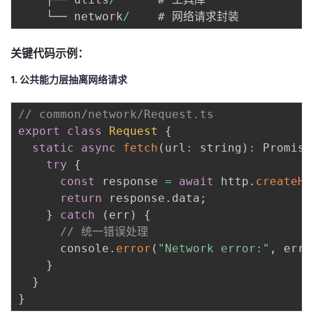
我
注
的
开
    └── network
/
的
Programs
发
关键代码示例：
​1. 公共能力层抽离网络请求​
支
者
// common/network/Request.ts  
持
学
export
class
Request
{
static
async
fetch
(
url
:
 string
)
:
 Promise
我
堂
try
{
const
 response 
=
await
 http
.
createHt
的
我
我
return
 response
.
data
;
}
catch
(
err
)
{
技
的
的
我
// 统一错误处理  
      console
.
error
(
"Network error:"
,
 err
)
术
云
课
的
我
}
}
支
声
程
认
的
我
}