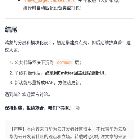
→ 平板版（大屏布局）
news_page.tablet.ets
编译时自动匹配设备类型打包！
结尾
鸿蒙的分层和模块化设计，初期搭建费点劲，但后期维护真香！建
议大家：
公共代码坚决下沉到
层；
common
子线程操作后，​
​必须用Emitter回主线程更新UI​
​；
新功能尽量拆成HAP，方便热更新。
遇到坑？欢迎留言讨论。
​保持封装，拒绝耦合，咱们下期见！​
​ 🚀
【声明】本内容来自华为云开发者社区博主，不代表华为云及
华为云开发者社区的观点和立场。转载时必须标注文章的来源