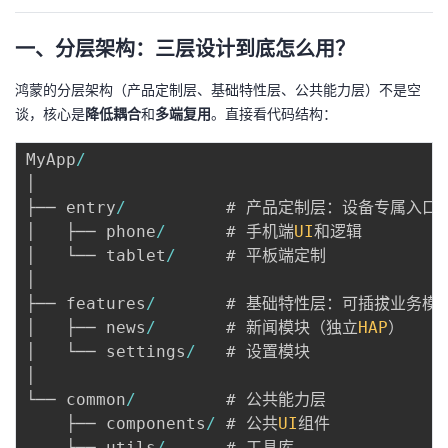
者
一、分层架构：三层设计到底怎么用？
我
鸿蒙的分层架构（产品定制层、基础特性层、公共能力层）不是空
谈，核心是​
​降低耦合​
​和​
​多端复用​
​。直接看代码结构：
的
我
MyApp
/
博
的
我
│  

├── entry
/
          # 产品定制层：设备专属入口  
客
论
的
我
│   ├── phone
/
      # 手机端
UI
和逻辑  

│   └── tablet
/
     # 平板端定制  

坛
圈
的
我
│  

├── features
/
       # 基础特性层：可插拔业务模块
子
直
的
我
│   ├── news
/
       # 新闻模块（独立
HAP
）  

│   └── settings
/
   # 设置模块  

我
播
活
的
│  

└── common
/
         # 公共能力层  

我
动
关
的
    ├── components
/
 # 公共
UI
组件  

    ├── utils
/
      # 工具库  
