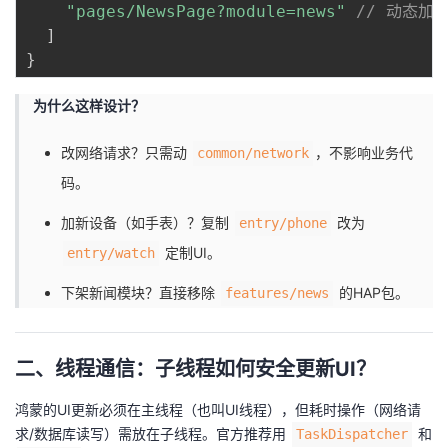
"pages/NewsPage?module=news"
// 动态加
]
}
​为什么这样设计？​
改网络请求？只需动
，不影响业务代
common/network
码。
加新设备（如手表）？复制
改为
entry/phone
定制UI。
entry/watch
下架新闻模块？直接移除
的HAP包。
features/news
二、线程通信：子线程如何安全更新UI？
鸿蒙的UI更新必须在主线程（也叫UI线程），但耗时操作（网络请
求/数据库读写）需放在子线程。官方推荐用
和
TaskDispatcher