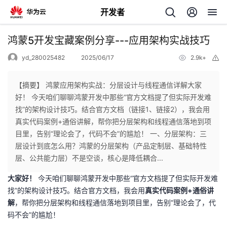
开发者
返
鸿蒙5开发宝藏案例分享---应用架构实战技巧
回
yd_280025482
2025/06/17
2.9k+
举
报
【摘要】 鸿蒙应用架构实战：分层设计与线程通信详解​​大家
好！​​ 今天咱们聊聊鸿蒙开发中那些“官方文档提了但实际开发难
找”的架构设计技巧。结合官方文档（链接1、链接2），我会用​​
个
真实代码案例+通俗讲解​​，帮你把分层架构和线程通信落地到项
目里，告别“理论会了，代码不会”的尴尬！ 一、分层架构：三
我
人
层设计到底怎么用？鸿蒙的分层架构（产品定制层、基础特性
层、公共能力层）不是空谈，核心是​​降低耦合​​...
的
主
​大家好！​
​ 今天咱们聊聊鸿蒙开发中那些“官方文档提了但实际开发难
找”的架构设计技巧。结合官方文档，我会用​
​真实代码案例+通俗讲
开
页
解​
​，帮你把分层架构和线程通信落地到项目里，告别“理论会了，代
码不会”的尴尬！
发