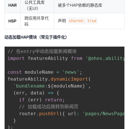
公共工具库
​HAR​
被多个HAP依赖的静态库
（无UI）
跨应用共享代
声明
​HSP​
shared: true
码
​动态加载HAP模块（常见于插件化）​
// 在entry中动态加载新闻模块  
import
 featureAbility 
from
'@ohos.ability.
const
 moduleName 
=
'news'
;
featureAbility
.
dynamicImport
(
`
bundlename:
${
moduleName
}
`
,
(
err
,
 data
)
=>
{
if
(
err
)
return
;
// 加载成功后跳转到新闻页  
    router
.
pushUrl
(
{
 url
:
'pages/NewsPage'
}
)
;