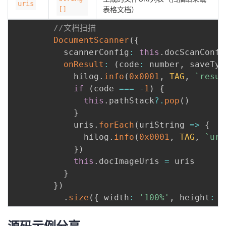
uris
[]
表格文档）
//文档扫描
DocumentScanner
(
{
          scannerConfig
:
this
.
docScanConfi
onResult
:
(
code
:
 number
,
 saveTyp
            hilog
.
info
(
0x0001
,
TAG
,
`
resul
if
(
code 
===
-
1
)
{
this
.
pathStack
?.
pop
(
)
}
            uris
.
forEach
(
uriString
=>
{
              hilog
.
info
(
0x0001
,
TAG
,
`
uri
}
)
this
.
docImageUris 
=
 uris

}
}
)
.
size
(
{
 width
:
'100%'
,
 height
:
'