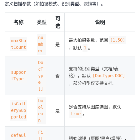
定义扫描参数（如拍摄模式、识别类型、滤镜等）。
可
名称
类型
说明
选
nu
最大拍摄张数，范围
[1,50]
maxSho
mb
是
tCount
，默认
。
1
er
Do
支持的识别类型（文档/表
cT
suppor
格），默认
yp
否
[DocType.DOC]
tType
e
，部分机型仅支持文档。
[]
bo
isGall
是否支持从图库选图，默认
ol
erySup
是
。
ea
true
ported
n
Fi
defaul
初始滤镜（原图/黑白/增强），
lt