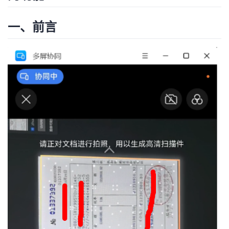
者
一、前言
我
的
我
博
的
我
客
论
的
我
坛
圈
的
我
子
直
的
我
我
播
活
的
我
动
关
的