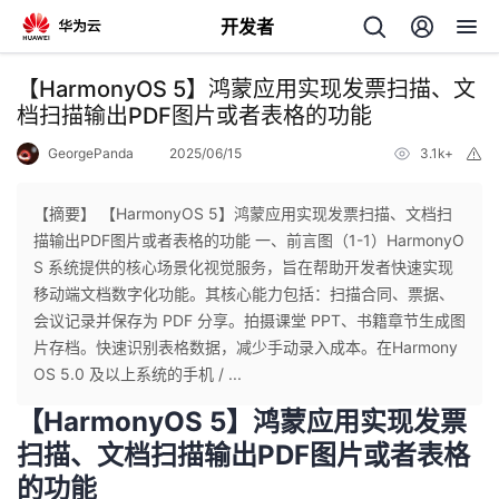
开发者
返
【HarmonyOS 5】鸿蒙应用实现发票扫描、文
回
档扫描输出PDF图片或者表格的功能
GeorgePanda
2025/06/15
3.1k+
举
报
【摘要】 【HarmonyOS 5】鸿蒙应用实现发票扫描、文档扫
描输出PDF图片或者表格的功能 一、前言图（1-1）HarmonyO
个
S 系统提供的核心场景化视觉服务，旨在帮助开发者快速实现
移动端文档数字化功能。其核心能力包括：扫描合同、票据、
我
人
会议记录并保存为 PDF 分享。拍摄课堂 PPT、书籍章节生成图
片存档。快速识别表格数据，减少手动录入成本。在Harmony
的
主
OS 5.0 及以上系统的手机 / ...
【HarmonyOS 5】鸿蒙应用实现发票
开
页
扫描、文档扫描输出PDF图片或者表格
的功能
发