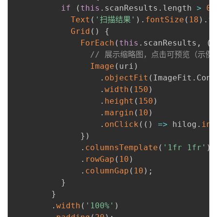
if
(
this
.
scanResults
.
length 
>
0
)
Text
(
'扫描结果'
)
.
fontSize
(
18
)
.
f
Grid
(
)
{
ForEach
(
this
.
scanResults
,
(
u
// 展示缩略图，点击可预览（示例
Image
(
uri
)
.
objectFit
(
ImageFit
.
Cont
.
width
(
150
)
.
height
(
150
)
.
margin
(
10
)
.
onClick
(
(
)
=>
 hilog
.
inf
}
)
.
columnsTemplate
(
'1fr 1fr'
)
.
rowGap
(
10
)
.
columnGap
(
10
)
;
}
}
.
width
(
'100%'
)