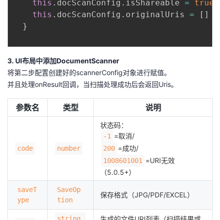
this
.
docScanConfig
.
isShareable 
=
true
this
.
docScanConfig
.
originalUris 
=
[
]
}
3. UI布局中添加DocumentScanner
将第二步配置创建好的scannerConfig对象进行赋值。
并且处理onResult回调，当扫描处理成功后会返回Uris。
参数名
类型
说明
状态码：
=取消/
-1
=成功/
code
number
200
=URI无效
1008601001
（5.0.5+）
saveT
SaveOp
保存格式（JPG/PDF/EXCEL）
ype
tion
string
生成的文件URI列表（扫描结果或