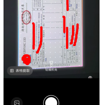
我
注
的
开
的
Programs
发
支
者
持
学
我
堂
的
我
我
技
的
的
我
术
云
课
的
我
支
声
程
认
的
我