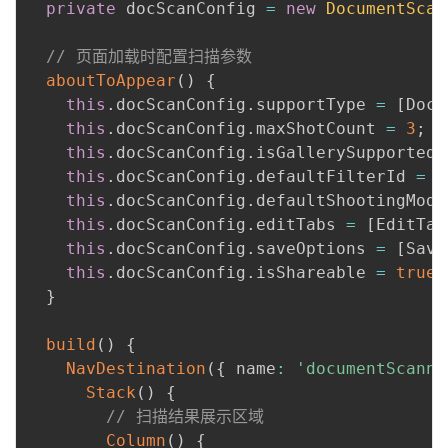
private
 docScanConfig 
=
new
DocumentScan
// 页面加载时配置扫描参数
aboutToAppear
(
)
{
this
.
docScanConfig
.
supportType 
=
[
DocT
this
.
docScanConfig
.
maxShotCount 
=
3
;
this
.
docScanConfig
.
isGallerySupported 
this
.
docScanConfig
.
defaultFilterId 
=
 F
this
.
docScanConfig
.
defaultShootingMode
this
.
docScanConfig
.
editTabs 
=
[
EditTab
this
.
docScanConfig
.
saveOptions 
=
[
Save
this
.
docScanConfig
.
isShareable 
=
true
;
}
build
(
)
{
NavDestination
(
{
 name
:
'documentScanne
Stack
(
)
{
// 扫描结果展示区域
Column
(
)
{