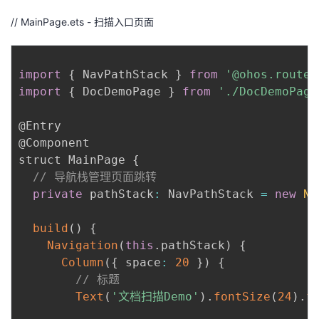
// MainPage.ets - 扫描入口页面
import
{
 NavPathStack 
}
from
'@ohos.router
import
{
 DocDemoPage 
}
from
'./DocDemoPage
@Entry

@Component

struct MainPage 
{
// 导航栈管理页面跳转
private
 pathStack
:
 NavPathStack 
=
new
Na
build
(
)
{
Navigation
(
this
.
pathStack
)
{
Column
(
{
 space
:
20
}
)
{
// 标题
Text
(
'文档扫描Demo'
)
.
fontSize
(
24
)
.
f