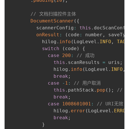
.
padding
(
20
)
;
// 文档扫描控件主体
DocumentScanner
(
{
          scannerConfig
:
this
.
docScanConfi
onResult
:
(
code
:
 number
,
 saveTyp
            hilog
.
info
(
LogLevel
.
INFO
,
TAG
,
switch
(
code
)
{
case
200
:
// 成功
this
.
scanResults 
=
 uris
;
                hilog
.
info
(
LogLevel
.
INFO
,
break
;
case
-
1
:
// 用户取消
this
.
pathStack
.
pop
(
)
;
// 
break
;
case
1008601001
:
// URI无效（
                hilog
.
error
(
LogLevel
.
ERROR
break
;
}