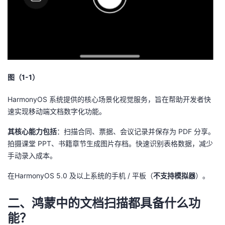
持
建
证
实
的
议
验
收
藏
图（1-1）
HarmonyOS 系统提供的核心场景化视觉服务，旨在帮助开发者快
速实现移动端文档数字化功能。
其核心能力包括
：扫描合同、票据、会议记录并保存为 PDF 分享。
拍摄课堂 PPT、书籍章节生成图片存档。快速识别表格数据，减少
手动录入成本。
在HarmonyOS 5.0 及以上系统的手机 / 平板（
不支持模拟器
）。
二、鸿蒙中的文档扫描都具备什么功
能？