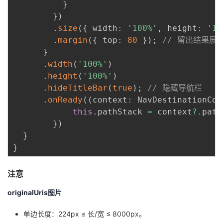
}
}
)
.
size
(
{
 width
:
'100%'
,
 height
:
'10
.
margin
(
{
 top
:
80
}
)
;
// 留出结果展
}
.
width
(
'100%'
)
.
height
(
'100%'
)
.
hideTitleBar
(
true
)
;
// 隐藏导航栏
.
onReady
(
(
context
:
 NavDestinationCon
this
.
pathStack 
=
 context
?.
path
}
)
}
}
注意
originalUris图片
单边长度：224px ≤ 长/宽 ≤ 8000px。