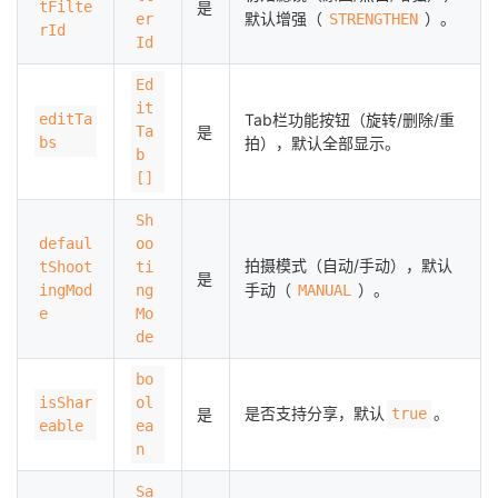
tFilte
是
默认增强（
）。
er
STRENGTHEN
rId
Id
Ed
it
editTa
Tab栏功能按钮（旋转/删除/重
Ta
是
bs
拍），默认全部显示。
b
[]
Sh
defaul
oo
拍摄模式（自动/手动），默认
tShoot
ti
是
手动（
）。
ingMod
ng
MANUAL
e
Mo
de
bo
isShar
ol
是否支持分享，默认
。
是
true
eable
ea
n
Sa