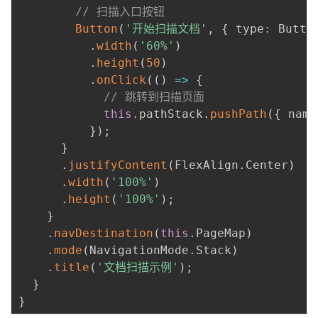
// 扫描入口按钮
Button
(
'开始扫描文档'
,
{
 type
:
 Butto
.
width
(
'60%'
)
.
height
(
50
)
.
onClick
(
(
)
=>
{
// 跳转到扫描页面
this
.
pathStack
.
pushPath
(
{
 name
}
)
;
}
.
justifyContent
(
FlexAlign
.
Center
)
.
width
(
'100%'
)
.
height
(
'100%'
)
;
}
.
navDestination
(
this
.
PageMap
)
.
mode
(
NavigationMode
.
Stack
)
.
title
(
'文档扫描示例'
)
;
}
}