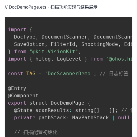
// DocDemoPage.ets - 扫描功能实现与结果展示
import
{
  DocType
,
 DocumentScanner
,
 DocumentScanne
  SaveOption
,
 FilterId
,
 ShootingMode
,
}
from
"@kit.VisionKit"
;
import
{
 hilog
,
 LogLevel 
}
from
'@ohos.hil
const
TAG
=
'DocScannerDemo'
;
// 日志标签
@Entry

export
 struct DocDemoPage 
{
  @State scanResults
:
 string
[
]
=
[
]
;
// 保
private
 pathStack
:
 NavPathStack 
|
null
=
// 扫描配置初始化