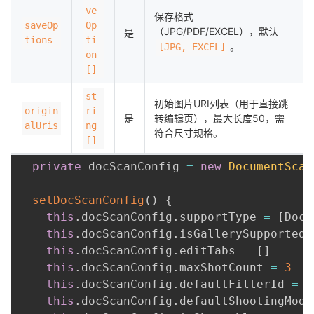
ve
保存格式
saveOp
Op
（JPG/PDF/EXCEL），默认
是
tions
ti
。
[JPG, EXCEL]
on
[]
st
初始图片URI列表（用于直接跳
origin
ri
是
转编辑页），最大长度50，需
alUris
ng
符合尺寸规格。
[]
private
 docScanConfig 
=
new
DocumentScan
setDocScanConfig
(
)
{
this
.
docScanConfig
.
supportType 
=
[
DocT
this
.
docScanConfig
.
isGallerySupported 
this
.
docScanConfig
.
editTabs 
=
[
]
this
.
docScanConfig
.
maxShotCount 
=
3
this
.
docScanConfig
.
defaultFilterId 
=
 F
this
.
docScanConfig
.
defaultShootingMode