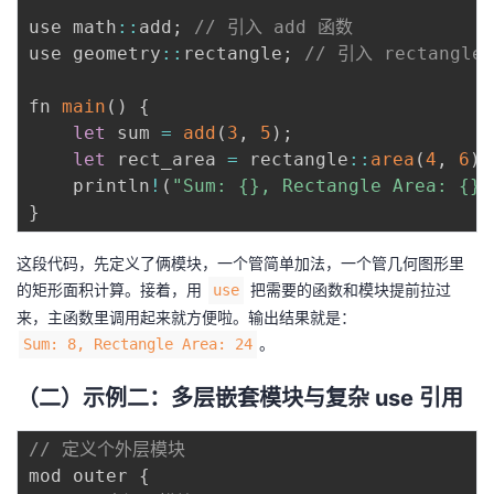
use math
:
:
add
;
// 引入 add 函数
use geometry
:
:
rectangle
;
// 引入 rectangle
fn 
main
(
)
{
let
 sum 
=
add
(
3
,
5
)
;
let
 rect_area 
=
 rectangle
:
:
area
(
4
,
6
)
;
    println
!
(
"Sum: {}, Rectangle Area: {}"
}
这段代码，先定义了俩模块，一个管简单加法，一个管几何图形里
的矩形面积计算。接着，用
把需要的函数和模块提前拉过
use
来，主函数里调用起来就方便啦。输出结果就是：
。
Sum: 8, Rectangle Area: 24
（二）示例二：多层嵌套模块与复杂 use 引用
// 定义个外层模块
mod outer 
{