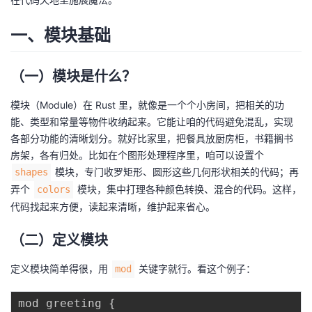
者
一、模块基础
我
（一）模块是什么？
的
我
模块（Module）在 Rust 里，就像是一个个小房间，把相关的功
能、类型和常量等物件收纳起来。它能让咱的代码避免混乱，实现
博
的
我
各部分功能的清晰划分。就好比家里，把餐具放厨房柜，书籍搁书
房架，各有归处。比如在个图形处理程序里，咱可以设置个
客
论
的
我
模块，专门收罗矩形、圆形这些几何形状相关的代码；再
shapes
弄个
模块，集中打理各种颜色转换、混合的代码。这样，
colors
坛
圈
的
我
代码找起来方便，读起来清晰，维护起来省心。
子
直
的
我
（二）定义模块
我
播
活
的
定义模块简单得很，用
关键字就行。看这个例子：
mod
我
动
关
的
mod greeting 
{