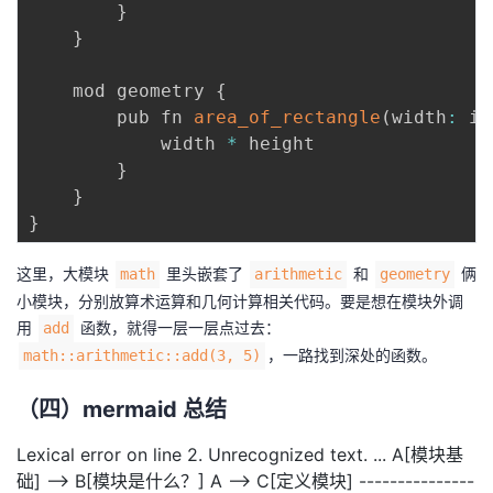
持
建
}
证
实
的
}
议
验
收
    mod geometry 
{
        pub fn 
area_of_rectangle
(
width
:
 i3
藏
            width 
*
 height

}
}
}
这里，大模块
里头嵌套了
和
俩
math
arithmetic
geometry
小模块，分别放算术运算和几何计算相关代码。要是想在模块外调
用
函数，就得一层一层点过去：
add
，一路找到深处的函数。
math::arithmetic::add(3, 5)
（四）mermaid 总结
Lexical error on line 2. Unrecognized text. ... A[模块基
础] --> B[模块是什么？] A --> C[定义模块] ---------------