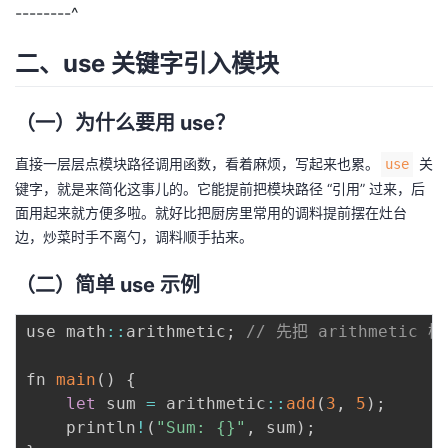
--------^
二、use 关键字引入模块
（一）为什么要用 use？
直接一层层点模块路径调用函数，看着麻烦，写起来也累。
关
use
键字，就是来简化这事儿的。它能提前把模块路径 “引用” 过来，后
面用起来就方便多啦。就好比把厨房里常用的调料提前摆在灶台
边，炒菜时手不离勺，调料顺手拈来。
（二）简单 use 示例
use math
:
:
arithmetic
;
// 先把 arithmetic
fn 
main
(
)
{
let
 sum 
=
 arithmetic
:
:
add
(
3
,
5
)
;
    println
!
(
"Sum: {}"
,
 sum
)
;