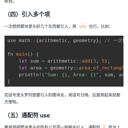
费劲。
（四）引入多个项
一次想把模块里头好几个东西都引入，用
也行。比如：
use
use math
:
:
{
arithmetic
,
 geometry
}
;
// 一次性引
fn 
main
(
)
{
let
 sum 
=
 arithmetic
:
:
add
(
3
,
5
)
;
let
 area 
=
 geometry
:
:
area_of_rectangle
    println
!
(
"Sum: {}, Area: {}"
,
 sum
,
 are
}
花括号里头罗列想要引入的模块名，用逗号分隔，后面用起来就都
方便啦。
（五）通配符 use
要是想把模块里头的所有公开项一股脑全引入，通配符
就派上
*