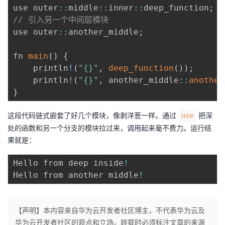
use outer
:
:
middle
:
:
inner
:
:
deep_function
;
// 引入另一个中间层模块
use outer
:
:
another_middle
;
fn 
main
(
)
{
    println
!
(
"{}"
,
deep_function
(
)
)
;
    println
!
(
"{}"
,
 another_middle
:
:
another
}
这段代码链式嵌套了好几个模块，像剥洋葱一样。通过
把深
use
处的函数和另一个分支的模块拉过来，调用起来毫不费力。运行结
果就是：
Hello from deep inside
!
Hello from another middle
!
【声明】本内容来自华为云开发者社区博主，不代表华为云及
华为云开发者社区的观点和立场。转载时必须标注文章的来源