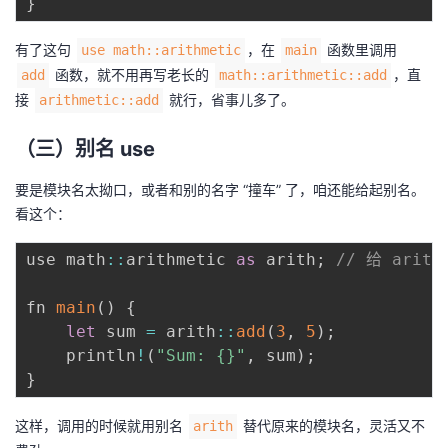
}
有了这句
，在
函数里调用
use math::arithmetic
main
函数，就不用再写老长的
，直
add
math::arithmetic::add
接
就行，省事儿多了。
arithmetic::add
（三）别名 use
要是模块名太拗口，或者和别的名字 “撞车” 了，咱还能给起别名。
看这个：
use math
:
:
arithmetic 
as
 arith
;
// 给 arith
fn 
main
(
)
{
let
 sum 
=
 arith
:
:
add
(
3
,
5
)
;
    println
!
(
"Sum: {}"
,
 sum
)
;
}
这样，调用的时候就用别名
替代原来的模块名，灵活又不
arith