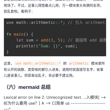
用场了。不过，这事儿得悠着点儿用，万一模块里头有俩同名项，
就乱套啦。看例子：
use math
:
:
arithmetic
:
:
*
;
// 引入 arithmet
fn 
main
(
)
{
let
 sum 
=
add
(
3
,
5
)
;
// 直接用 add 函数
    println
!
(
"Sum: {}"
,
 sum
)
;
}
这里，
把
模块里所
use math::arithmetic::*
arithmetic
有公开的函数、类型啥的都引入进来，调用时就直接写名字，省事
儿是省事儿，但容易出乱子，非必要不建议用。
（六）mermaid 总结
Lexical error on line 2. Unrecognized text. ...入模块] -->
B[为什么要用 use？] A --> C[简单 us --------------------
---^