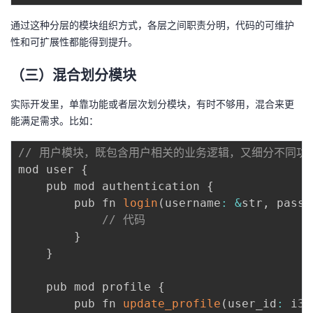
通过这种分层的模块组织方式，各层之间职责分明，代码的可维护
性和可扩展性都能得到提升。
（三）混合划分模块
实际开发里，单靠功能或者层次划分模块，有时不够用，混合来更
能满足需求。比如：
// 用户模块，既包含用户相关的业务逻辑，又细分不同功
mod user 
{
    pub mod authentication 
{
        pub fn 
login
(
username
:
&
str
,
 passw
// 代码
}
}
    pub mod profile 
{
        pub fn 
update_profile
(
user_id
:
 i32