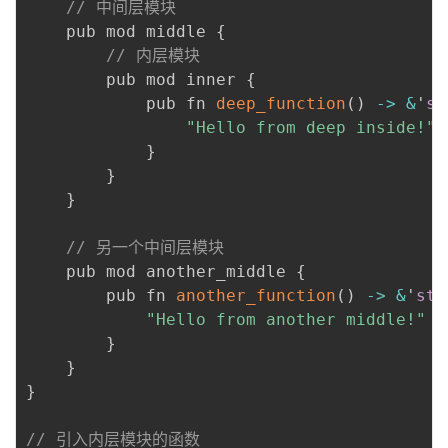
// 中间层模块
    pub mod middle 
{
// 内层模块
        pub mod inner 
{
            pub fn 
deep_function
(
)
-
>
&
'
st
"Hello from deep inside!"
}
}
}
// 另一个中间层模块
    pub mod another_middle 
{
        pub fn 
another_function
(
)
-
>
&
'
sta
"Hello from another middle!"
}
}
}
// 引入内层模块的函数