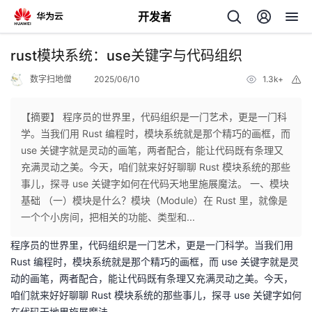
开发者
返
rust模块系统：use关键字与代码组织
回
数字扫地僧
2025/06/10
1.3k+
举
报
【摘要】 程序员的世界里，代码组织是一门艺术，更是一门科
学。当我们用 Rust 编程时，模块系统就是那个精巧的画框，而
use 关键字就是灵动的画笔，两者配合，能让代码既有条理又
个
充满灵动之美。今天，咱们就来好好聊聊 Rust 模块系统的那些
事儿，探寻 use 关键字如何在代码天地里施展魔法。 一、模块
我
人
基础 （一）模块是什么？模块（Module）在 Rust 里，就像是
一个个小房间，把相关的功能、类型和...
的
主
程序员的世界里，代码组织是一门艺术，更是一门科学。当我们用
Rust 编程时，模块系统就是那个精巧的画框，而 use 关键字就是灵
开
页
动的画笔，两者配合，能让代码既有条理又充满灵动之美。今天，
咱们就来好好聊聊 Rust 模块系统的那些事儿，探寻 use 关键字如何
发
在代码天地里施展魔法。