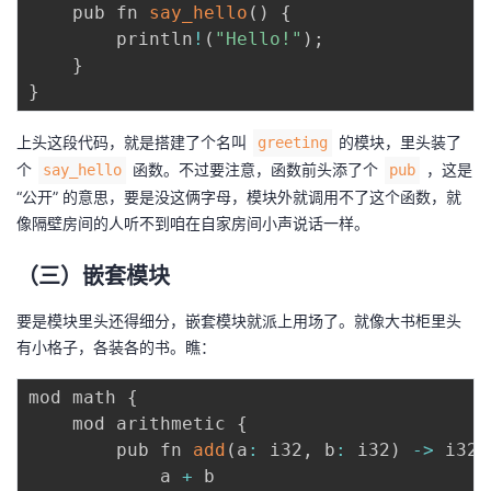
    pub fn 
say_hello
(
)
{
我
注
的
开
        println
!
(
"Hello!"
)
;
}
的
Programs
发
}
支
者
上头这段代码，就是搭建了个名叫
的模块，里头装了
greeting
个
函数。不过要注意，函数前头添了个
，这是
say_hello
pub
持
学
“公开” 的意思，要是没这俩字母，模块外就调用不了这个函数，就
像隔壁房间的人听不到咱在自家房间小声说话一样。
我
堂
（三）嵌套模块
的
我
我
要是模块里头还得细分，嵌套模块就派上用场了。就像大书柜里头
技
的
的
我
有小格子，各装各的书。瞧：
术
云
mod math 
{
课
的
我
    mod arithmetic 
{
支
声
        pub fn 
add
(
a
:
 i32
,
 b
:
 i32
)
-
>
 i32 
程
认
的
我
            a 
+
 b
