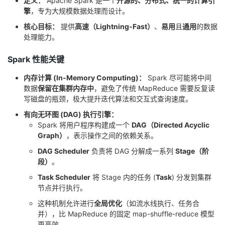
定义：
Apache Spark 是一个
开源的、分布式、统一的计算引
擎
，专为大规模数据处理而设计。
者
核心目标：
提供
高速（Lightning-Fast）
、
易用
且
通用
的数据
处理能力。
我
Spark 性能关键
的
我
内存计算 (In-Memory Computing)：
Spark 尽可能将中间
数据
保留在集群内存中
，避免了传统 MapReduce 需要反复读
博
的
我
写磁盘的瓶颈，极大提升迭代算法和交互式查询速度。
客
论
的
我
有向无环图 (DAG) 执行引擎：
Spark 将用户程序构建成一个
DAG（Directed Acyclic
Graph）
，表示操作之间的依赖关系。
坛
圈
的
我
DAG Scheduler
负责将 DAG 分解成一系列
Stage（阶
段）
。
子
直
的
我
Task Scheduler
将 Stage 内的任务 (
Task
) 分发到集群
我
播
活
的
节点并行执行。
这种机制允许进行
全局优化
（如流水线执行、任务合
我
动
关
的
并），比 MapReduce 的固定 map-shuffle-reduce 模型
更高效。