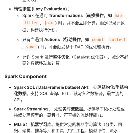
我
注
的
开
惰性求值 (Lazy Evaluation)：
Spark 在遇到
Transformations（转换操作，如
,
map
的
Programs
发
,
)
时，并不会立即计算，而是记录元数
filter
join
据，构建执行计划。
支
者
只有当遇到
Actions（行动操作，如
,
count
collect
,
)
时，才会触发整个 DAG 的优化和执行。
save
持
学
允许 Spark 进行
整体优化
（Catalyst 优化器），减少不必
要的数据移动和计算。
我
堂
Spark Component
的
我
我
Spark SQL / DataFrame & Dataset API：
处理
结构化/半结构
技
的
化数据
。支持 SQL 查询、ETL、读写各种数据源，最主流的
的
我
API。
术
云
课
的
我
Spark Streaming ：
处理
实时流数据
。提供基于微批处理或
持续处理模型的、高吞吐、可容错的流处理能力。
支
声
程
认
的
我
MLlib：
机器学习
库。提供常见的机器学习算法（分类、回
归、聚类、推荐等）和工具（特征工程、模型评估、流水