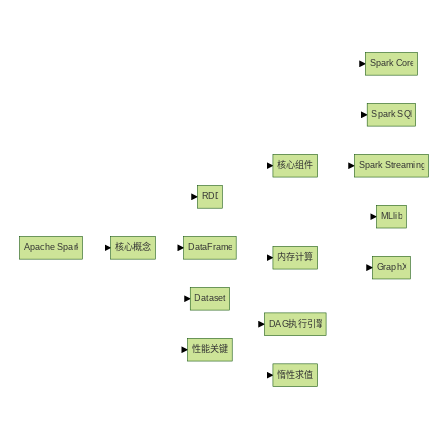
Spark Core
Spark SQL
核心组件
Spark Streaming
RDD
MLlib
Apache Spark
核心概念
DataFrame
内存计算
GraphX
Dataset
DAG执行引擎
性能关键
惰性求值