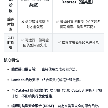
Dataset（强类型）
阶
类型）
段
编译
❌ 类型错误需运行
✅ 编译时直接报错（如字段名
时检
时才能发现
拼写错误、类型不匹配）
查
运行
✅ 可运行，但可能
时检
✅ 错误在编译阶段已被排除
因类型问题失败
查
核心特性
编程接口更自然
：可直接使用类成员和方法。
Lambda 函数支持
：结合函数式编程处理数据。
与 Catalyst 优化器协作
：类型操作会被 Catalyst 解析为逻辑
计划，
不影响执行优化性能
。
编译时类型安全聚合 (UDAF)
：自定义类型安全的聚合函数。