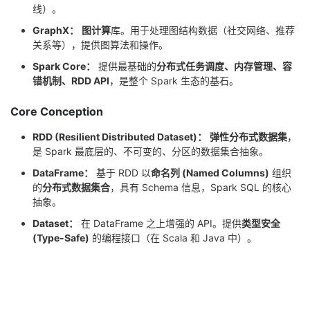
持
建
证
实
的
线）。
GraphX：
图计算
库。用于处理图结构数据（社交网络、推荐
议
验
收
关系等），提供图算法和操作。
Spark Core：
提供最基础的
分布式任务调度、内存管理、容
藏
错机制、RDD API
，是整个 Spark 生态的基石。
Core Conception
RDD (Resilient Distributed Dataset)：
弹性分布式数据集
，
是 Spark 最底层的、不可变的、分区的数据集合抽象。
DataFrame：
基于 RDD 以
命名列 (Named Columns)
组织
的
分布式数据集合
，具有 Schema 信息，Spark SQL 的核心
抽象。
Dataset：
在 DataFrame 之上增强的 API。提供
类型安全
(Type-Safe)
的编程接口（在 Scala 和 Java 中）。