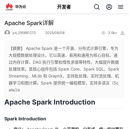
开发者
返
Apache Spark详解
回
yd_295881270
2025/06/08
3.5k+
举
报
【摘要】 Apache Spark 是一个开源、分布式计算引擎，专为
大规模数据处理设计。它以高速、易用和通用为核心目标。通
过内存计算、DAG 执行引擎和惰性求值等特性，大幅提升数据
个
处理效率。其核心组件包括 Spark Core、Spark SQL、Spark
Streaming、MLlib 和 GraphX，支持批处理、实时流处理、机
我
人
器学习和图计算。Spark 提供统一编程模型，支持多语言（Sc
ala/Ja
的
主
Apache Spark Introduction
开
页
Spark Introduction
发