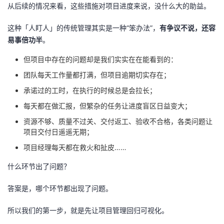
从后续的情况来看，这些措施对项目进度来说，没什么大的助益。
我
注
的
开
这种「人盯人」的传统管理其实是一种“笨办法”，
有争议不说，还容
的
Programs
发
易事倍功半
。
支
但项目中存在的问题却是我们实实在在能看到的：
者
团队每天工作量都打满，但项目逾期切实存在；
持
学
承诺过的工时，在执行的时候总是会拉长；
每天都在做汇报，但繁杂的任务让进度盲区日益变大；
我
堂
资源不够、质量不过关、交付返工、验收不合格，各类问题让
项目交付日遥遥无期；
的
我
我
项目经理每天都在救火和扯皮……
技
的
的
我
什么环节出了问题？
术
云
课
的
我
答案是，哪个环节都出现了问题。
支
声
程
认
的
我
所以我们的第一步，就是先让项目管理回归可视化。