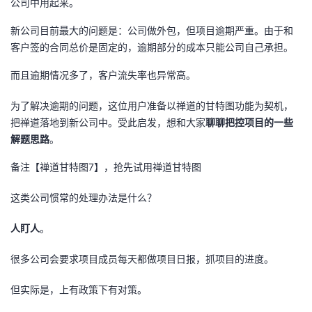
公司中用起来。
者
新公司目前最大的问题是：公司做外包，但项目逾期严重。由于和
客户签的合同总价是固定的，逾期部分的成本只能公司自己承担。
我
而且逾期情况多了，客户流失率也异常高。
的
我
为了解决逾期的问题，这位用户准备以禅道的甘特图功能为契机，
把禅道落地到新公司中。受此启发，想和大家
聊聊把控项目的一些
博
的
我
解题思路
。
客
论
的
我
备注【禅道甘特图7】，抢先试用禅道甘特图
坛
圈
的
我
这类公司惯常的处理办法是什么？
子
直
的
我
人盯人
。
很多公司会要求项目成员每天都做项目日报，抓项目的进度。
我
播
活
的
但实际是，上有政策下有对策。
我
动
关
的