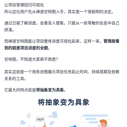
持
建
证
实
的
让项目管理回归可视化
所以这位用户先从禅道甘特图入手，其实是一个很聪明的决定。
议
验
收
通过日报了解进度，会像盲人摸象，只能从一些零散的信息中自己
拼凑。
藏
而禅道甘特图能让项目整体进度可视化起来，这样一来，
管理层看
到的就是项目进度的全貌
。
甘特图，不知道大家熟不熟悉？
其实这就是一个用条状图展示项目任务起止时间、持续周期及依赖
关系的工具。
它最大的特点就是
将抽象变为具象
。