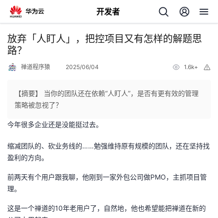
开发者
返
放弃「人盯人」，把控项目又有怎样的解题思
回
路？
禅道程序猿
2025/06/04
1.6k+
举
报
【摘要】 当你的团队还在依赖“人盯人”，是否有更有效的管理
策略被忽视了？
个
今年很多企业还是没能挺过去。
我
人
缩减团队的、砍业务线的……勉强维持原有规模的团队，还在坚持找
盈利的方向。
的
主
前两天有个用户跟我聊，他刚到一家外包公司做PMO，主抓项目管
开
页
理。
这是一个禅道的10年老用户了，自然地，他也希望能把禅道在新的
发