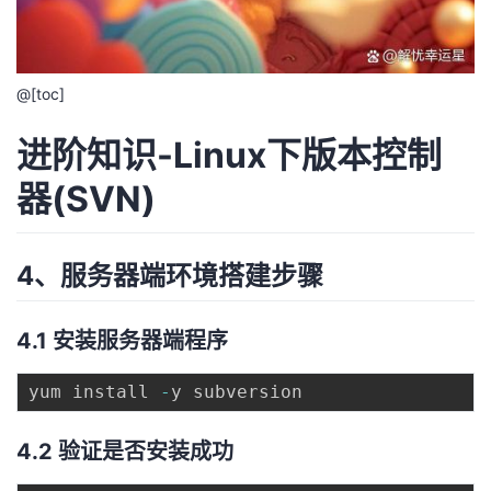
我
注
的
开
的
Programs
发
@[toc]
支
者
进阶知识-Linux下版本控制
持
学
器(SVN)
我
堂
4、服务器端环境搭建步骤
的
我
我
4.1 安装服务器端程序
技
的
的
我
yum install 
-
术
云
课
的
我
4.2 验证是否安装成功
支
声
程
认
的
我