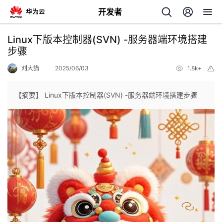
开发者
返
Linux下版本控制器(SVN) -服务器端环境搭建
回
步骤
刘大猫
2025/06/03
1.8k+
举
报
【摘要】 Linux下版本控制器(SVN) -服务器端环境搭建步骤
个
我
人
的
主
开
页
发