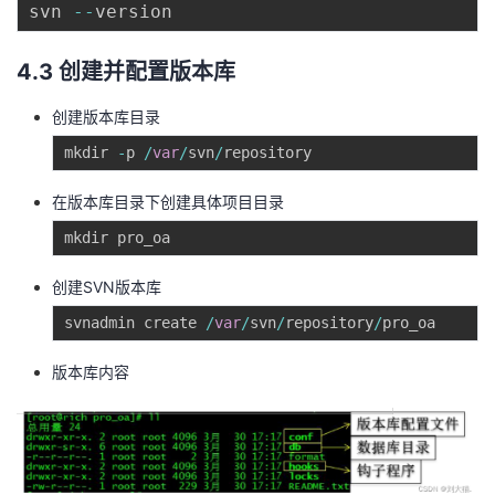
持
建
svn 
--
证
实
的
议
验
收
4.3 创建并配置版本库
创建版本库目录
藏
mkdir 
-
p 
/
var
/
svn
/
在版本库目录下创建具体项目目录
创建SVN版本库
svnadmin create 
/
var
/
svn
/
repository
/
版本库内容