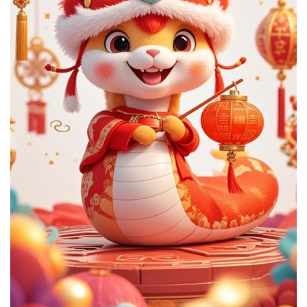
者
我
的
我
博
的
我
客
论
的
我
坛
圈
的
我
子
直
的
我
我
播
活
的
我
动
关
的