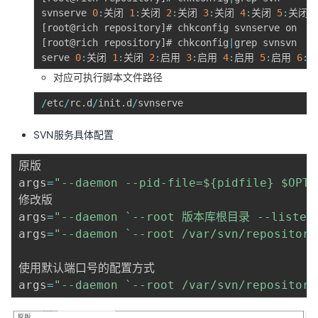
svnserve 
0
:
关闭 
1
:
关闭 
2
:
关闭 
3
:
关闭 
4
:
关闭 
5
:
关闭 
[
root@rich repository
]
[
root@rich repository
]
# chkconfig
|
grep svnsvn

serve 
0
:
关闭 
1
:
关闭 
2
:
启用 
3
:
启用 
4
:
启用 
5
:
启用 
6
:
对应可执行脚本文件路径
/
etc
/
rc
.
d
/
init
.
d
/
SVN服务具体配置
原版

args
=
"--daemon --pid-file=${pidfile} $OPTI
修改版

args
=
"--daemon `--root 版本库根目录 --listen-
args
=
"--daemon `--root /var/svn/repository
使用默认端口号的配置方式

args
=
"--daemon `--root /var/svn/repository