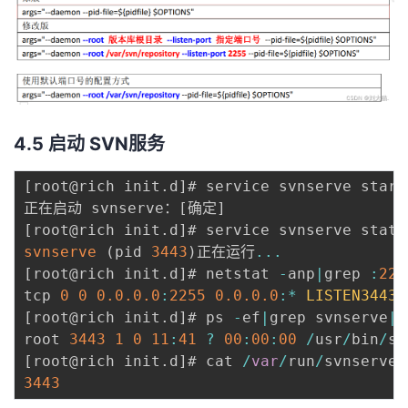
4.5 启动 SVN服务
[
root@rich init
.
d
]
# service svnserve start

正在启动 svnserve：
[
确定
]
[
root@rich init
.
d
]
svnserve
(
pid 
3443
)
正在运行
...
[
root@rich init
.
d
]
# netstat 
-
anp
|
grep 
:
225
tcp 
0
0
0.0
.0
.0
:
2255
0.0
.0
.0
:
*
LISTEN3443
/
[
root@rich init
.
d
]
# ps 
-
ef
|
grep svnserve
|
g
root 
3443
1
0
11
:
41
?
00
:
00
:
00
/
usr
/
bin
/
sv
[
root@rich init
.
d
]
# cat 
/
var
/
run
/
svnserve
.
3443