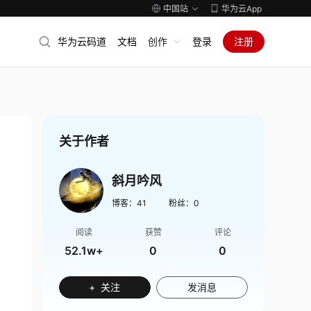
中国站
华为云App
华为云码道
文档
创作
登录
注册
关于作者
斜月吟风
博客：
41
粉丝：
0
阅读
获赞
评论
52.1w+
0
0
+ 关注
发消息