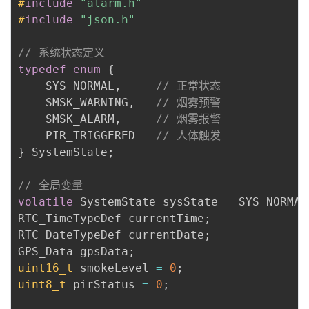
#
include
"alarm.h"
#
include
"json.h"
// 系统状态定义
typedef
enum
{
    SYS_NORMAL
,
// 正常状态
    SMSK_WARNING
,
// 烟雾预警
    SMSK_ALARM
,
// 烟雾报警
    PIR_TRIGGERED   
// 人体触发
}
 SystemState
;
// 全局变量
volatile
 SystemState sysState 
=
 SYS_NORMAL
RTC_TimeTypeDef currentTime
;
RTC_DateTypeDef currentDate
;
GPS_Data gpsData
;
uint16_t
 smokeLevel 
=
0
;
uint8_t
 pirStatus 
=
0
;