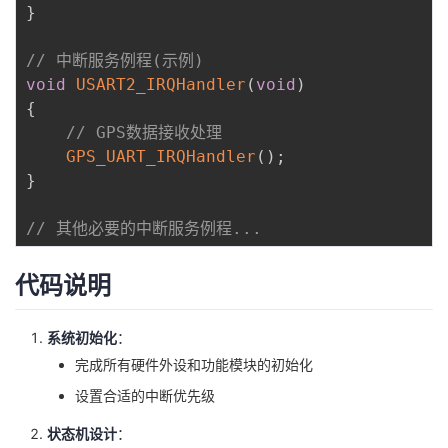
}
// 中断服务例程(示例)
void
USART2_IRQHandler
(
void
)
{
// GPS数据接收处理
GPS_UART_IRQHandler
(
)
;
}
// 其他必要的中断服务例程...
代码说明
系统初始化
：
完成所有硬件外设和功能模块的初始化
设置合适的中断优先级
状态机设计
：