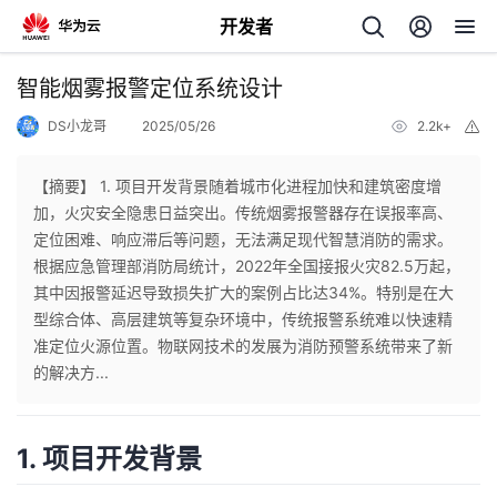
开发者
返
智能烟雾报警定位系统设计
回
DS小龙哥
2025/05/26
2.2k+
举
报
【摘要】 1. 项目开发背景随着城市化进程加快和建筑密度增
加，火灾安全隐患日益突出。传统烟雾报警器存在误报率高、
定位困难、响应滞后等问题，无法满足现代智慧消防的需求。
个
根据应急管理部消防局统计，2022年全国接报火灾82.5万起，
其中因报警延迟导致损失扩大的案例占比达34%。特别是在大
我
人
型综合体、高层建筑等复杂环境中，传统报警系统难以快速精
准定位火源位置。物联网技术的发展为消防预警系统带来了新
的
主
的解决方...
开
页
1. 项目开发背景
发