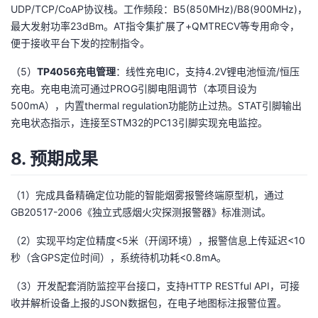
UDP/TCP/CoAP协议栈。工作频段：B5(850MHz)/B8(900MHz)，
最大发射功率23dBm。AT指令集扩展了+QMTRECV等专用命令，
便于接收平台下发的控制指令。
（5）
TP4056充电管理
：线性充电IC，支持4.2V锂电池恒流/恒压
充电。充电电流可通过PROG引脚电阻调节（本项目设为
500mA），内置thermal regulation功能防止过热。STAT引脚输出
充电状态指示，连接至STM32的PC13引脚实现充电监控。
8. 预期成果
（1）完成具备精确定位功能的智能烟雾报警终端原型机，通过
GB20517-2006《独立式感烟火灾探测报警器》标准测试。
（2）实现平均定位精度<5米（开阔环境），报警信息上传延迟<10
秒（含GPS定位时间），系统待机功耗<0.8mA。
（3）开发配套消防监控平台接口，支持HTTP RESTful API，可接
收并解析设备上报的JSON数据包，在电子地图标注报警位置。