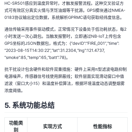
HC-SR501感应到温度异常时，才触发报警流程。这种交叉验证方
式可有效区分真实火情与烹饪油烟等干扰源。GPS模块通过NMEA-
0183协议输出定位数据，系统解析GPRMC语句获取经纬度信息。
通信传输采用事件驱动模式，正常情况下设备处于低功耗状态，每2
小时发送一次心跳包。当触发报警时，立即通过NB-IoT上传包含
GPS坐标的JSON数据包，格式为：{“devID”:“FIRE_001”,“time”:
“2023-08-15T14:30:22”,“lat”:31.2304,“lng”:121.4737,
“smoke”:85,“temp”:65,“batt”:78}。
抗干扰设计包含硬件和软件双重措施：硬件上采用π型滤波电路抑制
电源噪声，传感器信号线使用屏蔽线；软件层面实现滑动窗口中值
滤波（窗口大小15）和温度补偿算法，根据环境温度动态调整烟雾
浓度阈值。
5. 系统功能总结
功能类
实现方式
性能指标
别