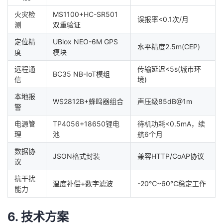
火灾检
MS1100+HC-SR501
误报率<0.1次/月
测
双重验证
定位精
UBlox NEO-6M GPS
水平精度2.5m(CEP)
度
模块
远程通
传输延迟<5s(城市环
BC35 NB-IoT模组
信
境)
本地报
WS2812B+蜂鸣器组合
声压级85dB@1m
警
电源管
TP4056+18650锂电
待机功耗<0.5mA，续
理
池
航6个月
数据协
JSON格式封装
兼容HTTP/CoAP协议
议
抗干扰
温度补偿+数字滤波
-20℃~60℃稳定工作
能力
6. 技术方案