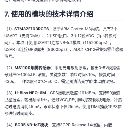
7. 使用的模块的技术详情介绍
（1）
STM32F103RCT6
：基于ARM Cortex-M3内核，具有3个
USART（支持DMA）、2个SPI接口、3个12位ADC（1μs转换时
间）。本项目使用USART1连接NB-IoT模块（115200bps），
USART3连接GPS模块（9600bps），ADC1_CH12采集烟雾传感器
信号。
（2）
MS1100烟雾传感器
：采用光电散射原理，输出0-5V模拟信
号对应0-100%LEL浓度。关键参数：响应时间<10s，恢复时间
<30s，工作温度-10℃~50℃，需定期清洁光学腔体以防误报。
（3）
U-Blox NEO-6M
：GPS接收灵敏度-161dBm，支持50通道
卫星搜索，输出频率1Hz。通过VCC_RF引脚可控制模块电源，冷启
动时电流消耗45mA，跟踪状态下仅25mA。使用TIM4捕获1PPS信
号进行时间同步。
（4）
BC35 NB-IoT模块
：支持3GPP Release 14标准，内嵌