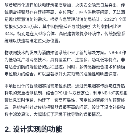
随着城市化进程加快和建筑密度增加，火灾安全隐患日益突出。传
者
统烟雾报警器存在误报率高、定位困难、响应滞后等问题，无法满
足现代智慧消防的需求。根据应急管理部消防局统计，2022年全国
我
接报火灾82.5万起，其中因报警延迟导致损失扩大的案例占比达
34%。特别是在大型综合体、高层建筑等复杂环境中，传统报警系
的
我
统难以快速精准定位火源位置。
物联网技术的发展为消防预警系统带来了新的解决方案。NB-IoT作
博
的
我
为低功耗广域网络技术，具有覆盖广、连接多、功耗低等特点，非
常适合消防终端设备的远程监控。同时，多传感器融合技术和精确
客
论
的
我
定位能力的结合，可以显著提升火灾预警的准确性和响应速度。
坛
圈
的
我
本项目设计的智能烟雾报警定位系统，通过光电烟雾传感与红外热
释电的双重检测机制，结合GPS/北斗双模定位，利用NB-IoT实现报
子
直
的
我
警信息实时传输，构建了一套高可靠性、可定位的智能消防预警终
端。系统特别针对传统报警器误报率高的问题，设计了温度补偿和
我
播
活
的
数字滤波算法，大幅降低了环境干扰导致的误报情况。
我
动
关
的
2. 设计实现的功能