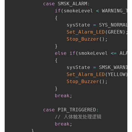
case
 SMSK_ALARM
:
if
(
smokeLevel 
<
 WARNING_TH
{
                    sysState 
=
 SYS_NORMAL
;
Set_Alarm_LED
(
GREEN
)
;
Stop_Buzzer
(
)
;
}
else
if
(
smokeLevel 
<=
 ALAR
{
                    sysState 
=
 SMSK_WARNIN
Set_Alarm_LED
(
YELLOW
)
;
Stop_Buzzer
(
)
;
}
break
;
case
 PIR_TRIGGERED
:
// 人体触发处理逻辑
break
;
}