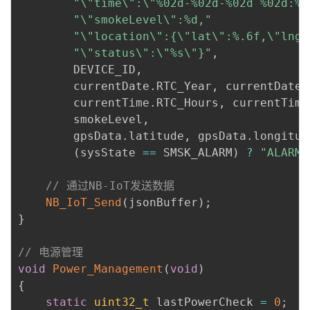
"\"time\":\"%02d-%02d-%02d %02d:%0
"\"smokeLevel\":%d,"
"\"location\":{\"lat\":%.6f,\"lng\
"\"status\":\"%s\"}"
,
        DEVICE_ID
,
        currentDate
.
RTC_Year
,
 currentDate
.
        currentTime
.
RTC_Hours
,
 currentTime
        smokeLevel
,
        gpsData
.
latitude
,
 gpsData
.
longitud
(
sysState 
==
 SMSK_ALARM
)
?
"ALARM"
// 通过NB-IoT发送数据
NB_IoT_Send
(
jsonBuffer
)
;
}
// 电源管理
void
Power_Management
(
void
)
{
static
uint32_t
 lastPowerCheck 
=
0
;