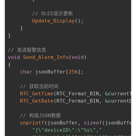
// OLED显示更新
Update_Display
(
)
;
}
}
// 发送报警信息
void
Send_Alarm_Info
(
void
)
{
char
 jsonBuffer
[
256
]
;
// 获取当前时间
RTC_GetTime
(
RTC_Format_BIN
,
&
currentTi
RTC_GetDate
(
RTC_Format_BIN
,
&
currentDa
// 构造JSON数据
snprintf
(
jsonBuffer
,
sizeof
(
jsonBuffer
"{\"deviceID\":\"%s\","