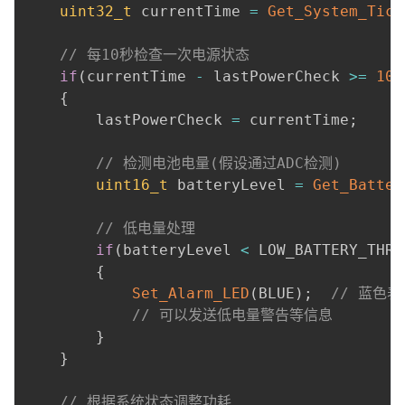
uint32_t
 currentTime 
=
Get_System_Tick
// 每10秒检查一次电源状态
if
(
currentTime 
-
 lastPowerCheck 
>=
100
{
        lastPowerCheck 
=
 currentTime
;
// 检测电池电量(假设通过ADC检测)
uint16_t
 batteryLevel 
=
Get_Batter
// 低电量处理
if
(
batteryLevel 
<
 LOW_BATTERY_THRE
{
Set_Alarm_LED
(
BLUE
)
;
// 蓝色
// 可以发送低电量警告等信息
}
}
// 根据系统状态调整功耗