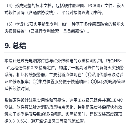
（4）形成完整的技术文档，包括硬件原理图、PCB设计文件、嵌入
式软件源码（含通信协议栈）、平台对接协议说明书等。
（5）申请1-2项实用新型专利，如"一种基于多传感器融合的智能火
灾报警装置"（已进行专利检索，具备新颖性）。
9. 总结
本设计通过光电烟雾传感与红外热释电的双重检测机制，结合NB-
IoT远程通信和GPS精确定位，构建了一套高可靠性的智能火灾预警
系统。相比传统报警器，主要创新点体现在：①采用传感器联动验
证降低误报率；②集成位置服务便于快速响应；③优化的电源管理
延长续航时间。
系统硬件设计注重实用性和可靠性，选用工业级元器件并通过EMC
测试。软件算法针对消防场景特点优化，特别是温度补偿模块有效
解决了冬季供暖导致的误报问题。实际部署时，建议安装高度距顶
棚0.3-0.5米，避开空调出风口等强气流位置。