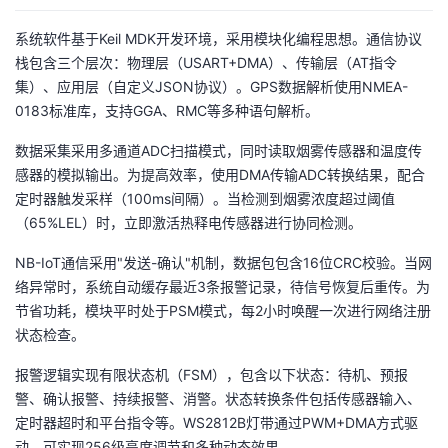
系统软件基于Keil MDK开发环境，采用模块化编程思想。通信协议
栈包含三个层次：物理层（USART+DMA）、传输层（AT指令
集）、应用层（自定义JSON协议）。GPS数据解析使用NMEA-
0183标准库，支持GGA、RMC等多种语句解析。
数据采集采用多通道ADC扫描模式，同时读取烟雾传感器和温度传
感器的模拟输出。为提高效率，使用DMA传输ADC转换结果，配合
定时器触发采样（100ms间隔）。当检测到烟雾浓度超过阈值
（65%LEL）时，立即激活热释电传感器进行协同检测。
NB-IoT通信采用"发送-确认"机制，数据包包含16位CRC校验。当网
络异常时，系统自动缓存最近3条报警记录，待信号恢复后重传。为
节省功耗，模块平时处于PSM模式，每2小时唤醒一次进行网络注册
状态检查。
报警逻辑实现有限状态机（FSM），包含以下状态：待机、预报
警、确认报警、持续报警、消警。状态转换条件包括传感器输入、
定时器超时和平台指令等。WS2812B灯带通过PWM+DMA方式驱
动，可实现256级亮度调节和多种动态效果。