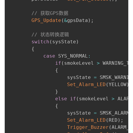
// 获取GPS数据
GPS_Update
(
&
gpsData
)
;
// 状态转换逻辑
switch
(
sysState
)
{
case
 SYS_NORMAL
:
if
(
smokeLevel 
>
 WARNING_TH
{
                    sysState 
=
 SMSK_WARNIN
Set_Alarm_LED
(
YELLOW
)
;
}
else
if
(
smokeLevel 
>
 ALARM
{
                    sysState 
=
 SMSK_ALARM
;
Set_Alarm_LED
(
RED
)
;
Trigger_Buzzer
(
ALARM_M