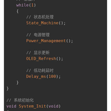
while
(
1
)
{
// 状态机处理
State_Machine
(
)
;
// 电源管理
Power_Management
(
)
;
// 显示更新
OLED_Refresh
(
)
;
// 低功耗延时
Delay_ms
(
100
)
;
}
}
// 系统初始化
void
System_Init
(
void
)