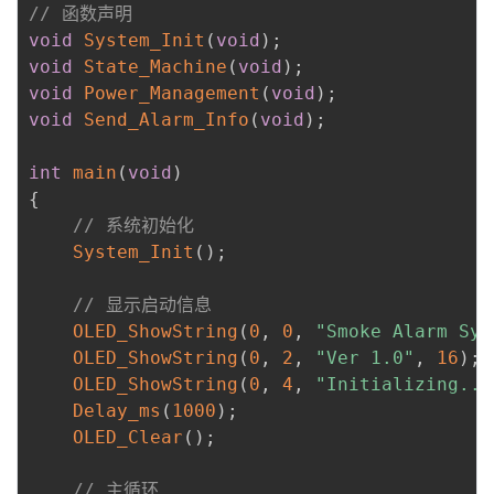
// 函数声明
void
System_Init
(
void
)
;
void
State_Machine
(
void
)
;
void
Power_Management
(
void
)
;
void
Send_Alarm_Info
(
void
)
;
int
main
(
void
)
{
// 系统初始化
System_Init
(
)
;
// 显示启动信息
OLED_ShowString
(
0
,
0
,
"Smoke Alarm Sys
OLED_ShowString
(
0
,
2
,
"Ver 1.0"
,
16
)
;
OLED_ShowString
(
0
,
4
,
"Initializing...
Delay_ms
(
1000
)
;
OLED_Clear
(
)
;
// 主循环