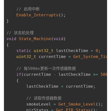
// 启用中断
Enable_Interrupts
(
)
;
}
// 状态机处理
void
State_Machine
(
void
)
{
static
uint32_t
 lastCheckTime 
=
0
;
uint32_t
 currentTime 
=
Get_System_Tick
// 每500ms更新一次传感器数据
if
(
currentTime 
-
 lastCheckTime 
>=
500
)
{
        lastCheckTime 
=
 currentTime
;
// 读取传感器数据
        smokeLevel 
=
Get_Smoke_Level
(
)
;
        pirStatus 
=
Get_PIR_Status
(
)
;