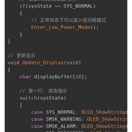
if
(
sysState 
==
 SYS_NORMAL
)
{
// 正常状态下可以进入低功耗模式
Enter_Low_Power_Mode
(
)
;
}
}
// 更新显示
void
Update_Display
(
void
)
{
char
 displayBuffer
[
20
]
;
// 第一行: 状态指示
switch
(
sysState
)
{
case
 SYS_NORMAL
:
OLED_ShowString
(
0
case
 SMSK_WARNING
:
OLED_ShowString
case
 SMSK_ALARM
:
OLED_ShowString
(
0