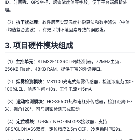
ID、时间戳、GPS坐标、烟雾浓度值等字段，便于平台端解析处
持
建
证
实
的
理。
议
验
收
（7）
抗干扰处理
：软件层面实现温度补偿算法和数字滤波（中值
+均值复合滤波），有效抑制环境因素导致的误触发。
藏
3. 项目硬件模块组成
（1）
主控单元
：STM32F103RCT6微控制器，72MHz主频，
256KB Flash，48KB RAM，提供丰富的外设接口。
（2）
烟雾检测模块
：MS1100光电式烟雾传感器，检测浓度范围0-
100%LEL，响应时间<10s，工作电流<15mA。
（3）
运动检测模块
：HC-SR501热释电红外传感器，检测距离0-7
米，视角120°，可与烟雾检测形成联动。
（4）
定位模块
：U-Blox NEO-6M GPS接收器，支持
GPS/GLONASS双模，定位精度2.5m CEP，冷启动时间29s。