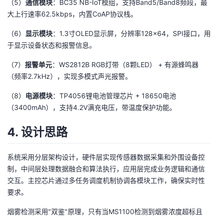
（5）
通信模块
：BC35 NB-IoT模组，支持Band5/Band8频段，最
大上行速率62.5kbps，内置CoAP协议栈。
（6）
显示模块
：1.3寸OLED显示屏，分辨率128×64，SPI接口，用
于显示设备状态和报警信息。
（7）
报警单元
：WS2812B RGB灯带（8颗LED） + 有源蜂鸣器
（频率2.7kHz），实现多模式声光报警。
（8）
电源模块
：TP4056锂电池管理芯片 + 18650电池
（3400mAh），支持4.2V满充电压，带温度保护功能。
4. 设计思路
系统采用分层架构设计，硬件层实现传感器数据采集和外围设备控
制，中间层处理数据融合和算法执行，应用层完成业务逻辑和通信
交互。主控芯片通过多任务调度机制协调各模块工作，确保实时性
要求。
烟雾检测采用"双鉴"原理，只有当MS1100检测到烟雾浓度超标且