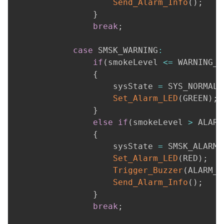
Send_Alarm_Info
(
)
;
}
break
;
case
 SMSK_WARNING
:
if
(
smokeLevel 
<=
 WARNING_T
{
                    sysState 
=
 SYS_NORMAL
;
Set_Alarm_LED
(
GREEN
)
;
}
else
if
(
smokeLevel 
>
 ALARM
{
                    sysState 
=
 SMSK_ALARM
;
Set_Alarm_LED
(
RED
)
;
Trigger_Buzzer
(
ALARM_M
Send_Alarm_Info
(
)
;
}
break
;