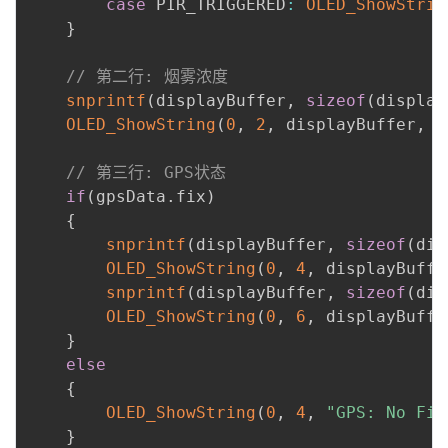
case
 PIR_TRIGGERED
:
OLED_ShowStrin
}
// 第二行: 烟雾浓度
snprintf
(
displayBuffer
,
sizeof
(
display
OLED_ShowString
(
0
,
2
,
 displayBuffer
,
1
// 第三行: GPS状态
if
(
gpsData
.
fix
)
{
snprintf
(
displayBuffer
,
sizeof
(
dis
OLED_ShowString
(
0
,
4
,
 displayBuffe
snprintf
(
displayBuffer
,
sizeof
(
dis
OLED_ShowString
(
0
,
6
,
 displayBuffe
}
else
{
OLED_ShowString
(
0
,
4
,
"GPS: No Fix
}