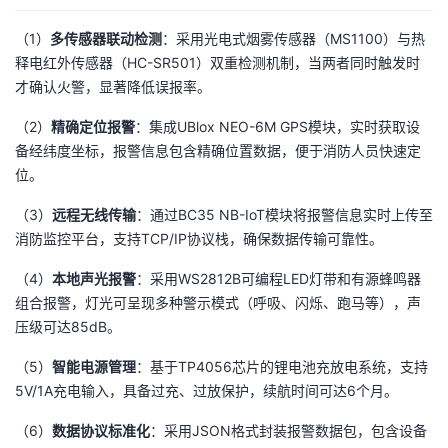
我
注
的
开
（1）
多传感器联动检测
：采用光电式烟雾传感器（MS1100）与热
释电红外传感器（HC-SR501）双重检测机制，当两者同时触发时
的
Programs
发
才确认火警，显著降低误报率。
支
者
（2）
精确定位报警
：集成UBlox NEO-6M GPS模块，实时获取设
备经纬度坐标，报警信息包含精确位置数据，便于消防人员快速定
持
学
位。
（3）
远程无线传输
：通过BC35 NB-IoT模块将报警信息实时上传至
我
堂
消防监控平台，支持TCP/IP协议栈，确保数据传输可靠性。
的
我
我
（4）
本地声光报警
：采用WS2812B可编程LED灯带和有源蜂鸣器
组合报警，灯光可呈现多种警示模式（呼吸、闪烁、跑马等），声
技
的
的
我
压级可达85dB。
术
云
课
的
我
（5）
智能电源管理
：基于TP4056芯片的锂电池充放电系统，支持
5V/1A充电输入，具备过充、过放保护，续航时间可达6个月。
支
声
程
认
的
我
（6）
数据协议标准化
：采用JSON格式封装报警数据包，包含设备