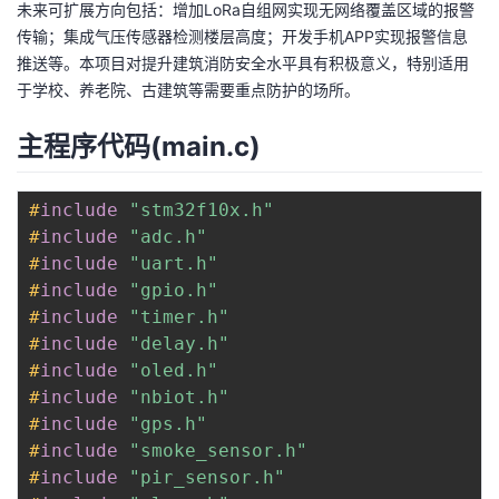
未来可扩展方向包括：增加LoRa自组网实现无网络覆盖区域的报警
传输；集成气压传感器检测楼层高度；开发手机APP实现报警信息
推送等。本项目对提升建筑消防安全水平具有积极意义，特别适用
于学校、养老院、古建筑等需要重点防护的场所。
主程序代码(main.c)
#
include
"stm32f10x.h"
#
include
"adc.h"
#
include
"uart.h"
#
include
"gpio.h"
#
include
"timer.h"
#
include
"delay.h"
#
include
"oled.h"
#
include
"nbiot.h"
#
include
"gps.h"
#
include
"smoke_sensor.h"
#
include
"pir_sensor.h"