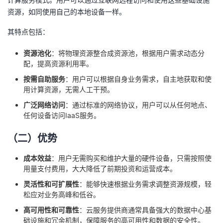
我
注
的
开
资源，如同使用自己的本地设备一样。
其特点包括：
的
Programs
发
资源池化
：将物理资源整合成资源池，根据用户需求动态分
支
者
配，提高资源利用率。
按需自助服务
：用户可以根据自身业务需求，自主地获取和使
持
学
用计算资源，无需人工干预。
广泛网络访问
：通过标准的网络协议，用户可以从任何地点、
我
堂
任何设备访问IaaS服务。
的
我
我
（二）优势
技
的
的
我
成本效益
：用户无需购买和维护大量的硬件设备，只需按照使
用量支付费用，大大降低了前期投资和运营成本。
术
云
课
的
我
灵活性和可扩展性
：能够快速根据业务需求调整资源规模，轻
松应对业务高峰和低谷。
支
声
程
认
的
我
高可用性和可靠性
：云服务提供商通常具备强大的数据中心基
础设施和冗余机制，保障服务的高可用性和数据的安全性。