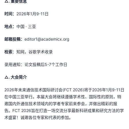
△.
重要信息
者
时间：
2026年1月9-11日
我
地点：
中国 · 三亚
的
我
邮箱投稿：
editor1@academicx.org
检索
博
的
我
：知网，谷歌学术收录
录用通知：论文投稿后5-7个工作日
客
论
的
我
△. 大会简介
坛
圈
的
我
2026年未来通信技术国际研讨会(FCT 2026)将于2026年1月9-11日
子
直
的
我
在中国三亚举行。本届大会将继续遵循学术性、国际性的原则，特
邀国内外通信技术领域内的学者专家前来参会，并做出精彩的报
我
播
活
的
告。FCT 2026旨在打造一场交流分享最新科研成果和研究方法的学
术盛宴！诚邀各位专家和代表的参加。
我
动
关
的