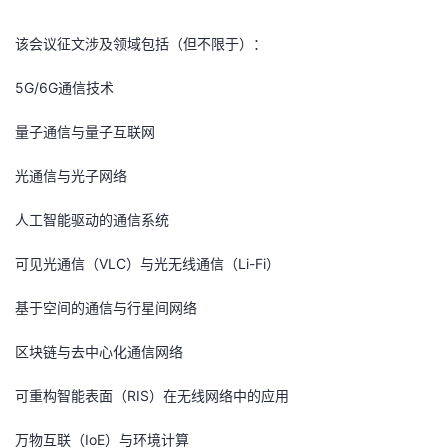
我
注
的
开
该会议征文涉及领域包括（但不限于）：
的
Programs
发
5G/6G通信技术
支
者
量子通信与量子互联网
持
学
光通信与光子网络
我
堂
人工智能驱动的通信系统
可见光通信（VLC）与光无线通信（Li-Fi）
的
我
我
基于空间的通信与行星间网络
技
的
的
我
区块链与去中心化通信网络
术
云
课
的
我
可重构智能表面（RIS）在无线网络中的应用
支
声
程
认
的
我
万物互联（IoE）与环境计算