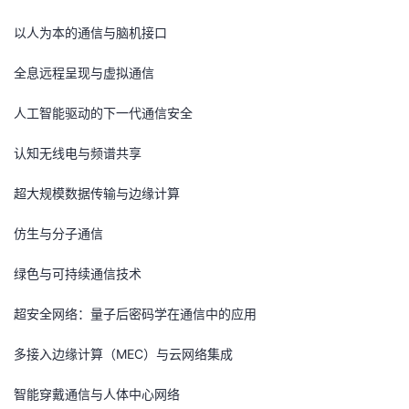
持
建
证
实
的
以人为本的通信与脑机接口
议
验
收
全息远程呈现与虚拟通信
藏
人工智能驱动的下一代通信安全
认知无线电与频谱共享
超大规模数据传输与边缘计算
仿生与分子通信
绿色与可持续通信技术
超安全网络：量子后密码学在通信中的应用
多接入边缘计算（MEC）与云网络集成
智能穿戴通信与人体中心网络