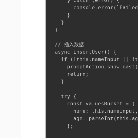
      } catch (error) {

        console.error(`Failed
      }

    }

  }

  // 插入数据

  async insertUser() {

    if (!this.nameInput || !t
      promptAction.showToas
      return;

    }

    try {

      const valuesBucket = {

        name: this.nameInput,
        age: parseInt(this.ag
      };
