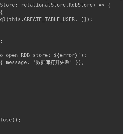
Store: relationalStore.RdbStore) => {

{

ql(this.CREATE_TABLE_USER, []);

;

o open RDB store: ${error}`);

t({ message: '数据库打开失败' });

lose();


