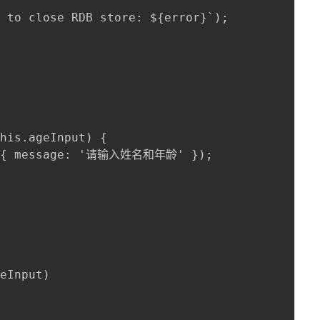
 to close RDB store: ${error}`);

his.ageInput) {

t({ message: '请输入姓名和年龄' });



eInput)
