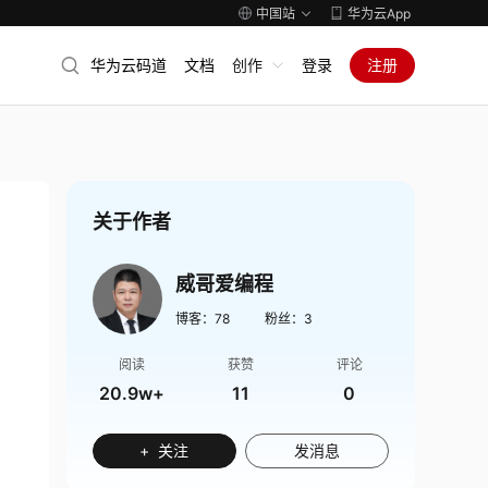
中国站
华为云App
华为云码道
文档
创作
登录
注册
关于作者
威哥爱编程
博客：
78
粉丝：
3
阅读
获赞
评论
20.9w+
11
0
+ 关注
发消息