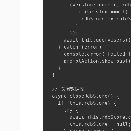
        (version: number, rdb
          if (version === 1) 
            rdbStore.executeS
          }

        });

      await this.queryUsers()
    } catch (error) {

      console.error(`Failed t
      promptAction.showToas
    }

  }

  // 关闭数据库

  async closeRdbStore() {

    if (this.rdbStore) {

      try {

        await this.rdbStore.c
        this.rdbStore = null;