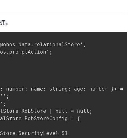
使用。
@ohos.data.relationalStore';

os.promptAction';

: number; name: string; age: number }> = [];

'';

';

lStore.RdbStore | null = null;

alStore.RdbStoreConfig = {

Store.SecurityLevel.S1
