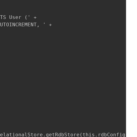
 

TS User (' +

UTOINCREMENT, ' +

elationalStore.getRdbStore(this.rdbConfig, 1,