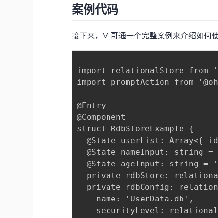
案例代码
接下来，V 哥通一个完整案例来介绍如何
import relationalStore from '
import promptAction from '@oh
@Entry

@Component

struct RdbStoreExample {

  @State userList: Array<{ id
  @State nameInput: string = 
  @State ageInput: string = '
  private rdbStore: relationa
  private rdbConfig: relation
    name: 'UserData.db',

    securityLevel: relational