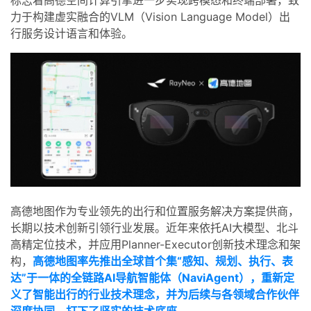
标志着
高德空间计算引擎进一步实现跨模态和终端部署
，致
力于构建虚实融合的VLM（Vision Language Model）出
者
行服务设计语言和体验。
我
的
我
博
的
我
客
论
的
我
坛
圈
的
我
高德地图作为专业领先的出行和位置服务解决方案提供商，
子
直
的
我
长期以技术创新引领行业发展。近年来依托AI大模型、北斗
高精定位技术，并应用Planner-Executor创新技术理念和架
我
播
活
的
构，
高德地图率先推出全球首个集“感知、规划、执行、表
达”于一体的全链路AI导航智能体（NaviAgent），重新定
我
动
关
的
义了智能出行的行业技术理念，并为后续与各领域合作伙伴