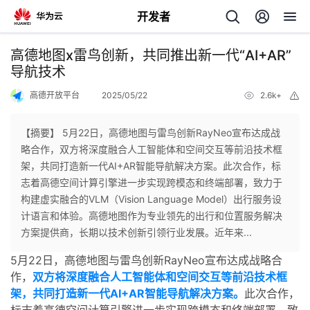
开发者
返
高德地图x雷鸟创新，共同推出新一代“AI+AR”
回
导航技术
高德开放平台
2025/05/22
2.6k+
举
报
【摘要】 5月22日，高德地图与雷鸟创新RayNeo宣布达成战
略合作，双方将深度融合人工智能体和空间交互等前沿技术框
个
架，共同打造新一代AI+AR智能导航解决方案。此次合作，标
志着高德空间计算引擎进一步实现跨模态和终端部署，致力于
我
人
构建虚实融合的VLM（Vision Language Model）出行服务设
计语言和体验。高德地图作为专业领先的出行和位置服务解决
的
主
方案提供商，长期以技术创新引领行业发展。近年来...
5月22日，高德地图与雷鸟创新RayNeo宣布达成战略合
开
页
作，
双方将深度融合人工智能体和空间交互等前沿技术框
架，共同打造新一代AI+AR智能导航解决方案。
此次合作，
发