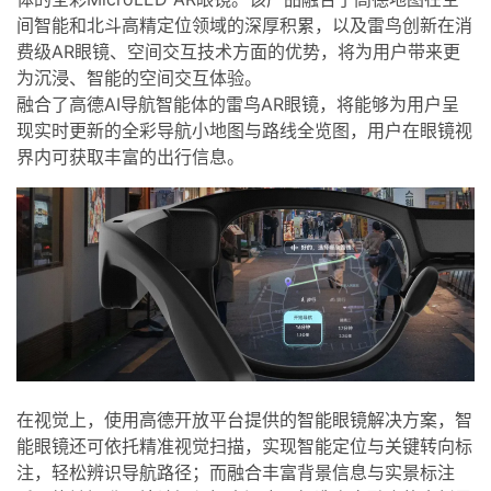
持
建
证
实
的
间智能和北斗高精定位领域的深厚积累，以及雷鸟创新在消
费级AR眼镜、空间交互技术方面的优势，将为用户带来更
议
验
收
为沉浸、智能的空间交互体验。
融合了高德AI导航智能体的雷鸟AR眼镜，将能够为用户呈
藏
现实时更新的全彩导航小地图与路线全览图，用户在眼镜视
界内可获取丰富的出行信息。
在视觉上，使用高德开放平台提供的智能眼镜解决方案，智
能眼镜还可依托精准视觉扫描，实现智能定位与关键转向标
注，轻松辨识导航路径；而融合丰富背景信息与实景标注