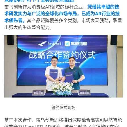
深度协同，打下了坚实的技术底座。
我
注
的
开
雷鸟创新作为消费级AR领域的标杆企业，
凭借其卓越的技
术研发实力与广泛的全球化市场布局，已成为AR行业的技
的
Programs
发
术领先者。
其产品矩阵覆盖多个类别，市场表现强劲，彰显
出强大的生态整合能力。
支
者
持
学
我
堂
的
我
我
技
的
的
我
术
云
课
的
我
签约仪式现场
支
声
程
认
的
我
基于本次合作，雷鸟创新即将推出深度融合高德AI导航智能
体的全彩MicroLED AR眼镜。该产品融合了高德地图在空