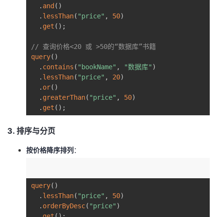
.
and
(
)
.
lessThan
(
"price"
,
50
)
.
get
(
)
;
// 查询价格<20 或 >50的“数据库”书籍  
query
(
)
.
contains
(
"bookName"
,
"数据库"
)
.
lessThan
(
"price"
,
20
)
.
or
(
)
.
greaterThan
(
"price"
,
50
)
.
get
(
)
;
​3. 排序与分页​
​按价格降序排列​
​：
query
(
)
.
lessThan
(
"price"
,
50
)
.
orderByDesc
(
"price"
)
.
get
(
)
;