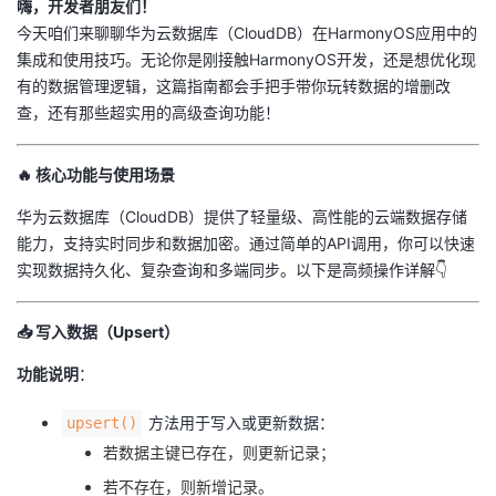
​嗨，开发者朋友们！​
今天咱们来聊聊华为云数据库（CloudDB）在HarmonyOS应用中的
者
集成和使用技巧。无论你是刚接触HarmonyOS开发，还是想优化现
有的数据管理逻辑，这篇指南都会手把手带你玩转数据的增删改
我
查，还有那些超实用的高级查询功能！
的
我
🔥 ​
​核心功能与使用场景​
博
的
我
华为云数据库（CloudDB）提供了轻量级、高性能的云端数据存储
能力，支持实时同步和数据加密。通过简单的API调用，你可以快速
客
论
的
我
实现数据持久化、复杂查询和多端同步。以下是高频操作详解👇
坛
圈
的
我
📥 ​
​写入数据（Upsert）​
子
直
的
我
​功能说明​
​：
我
播
活
的
方法用于写入或更新数据：
upsert()
若数据主键已存在，则更新记录；
我
动
关
的
若不存在，则新增记录。