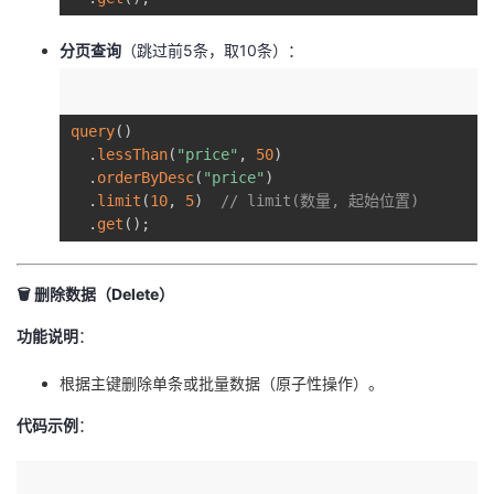
​分页查询​
​（跳过前5条，取10条）：
query
(
)
.
lessThan
(
"price"
,
50
)
.
orderByDesc
(
"price"
)
.
limit
(
10
,
5
)
// limit(数量, 起始位置)  
.
get
(
)
;
🗑️ ​
​删除数据（Delete）​
​功能说明​
​：
根据主键删除单条或批量数据（原子性操作）。
​代码示例​
​：