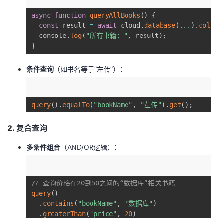
async
function
queryAllBooks
(
)
{
const
 result 
=
await
 cloud
.
database
(
...
)
.
colle
  console
.
log
(
"所有书籍："
,
 result
)
;
}
​条件查询​
​（如书名等于“左传”）：
query
(
)
.
equalTo
(
"bookName"
,
"左传"
)
.
get
(
)
;
​2. 复合查询​
​多条件组合​
​（AND/OR逻辑）：
// 查询价格在20到50之间的“数据库”相关书籍  
query
(
)
.
contains
(
"bookName"
,
"数据库"
)
.
greaterThan
(
"price"
,
20
)