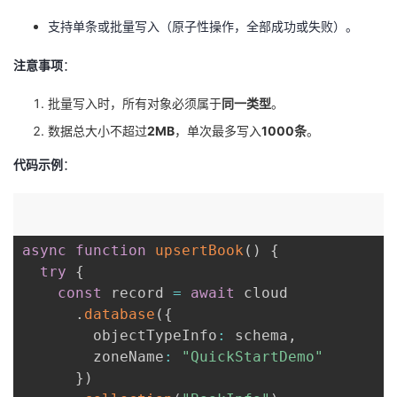
我
注
的
开
支持单条或批量写入（原子性操作，全部成功或失败）。
的
Programs
发
​注意事项​
​：
批量写入时，所有对象必须属于​
​同一类型​
​。
支
者
数据总大小不超过​
​2MB​
​，单次最多写入​
​1000条​
​。
持
学
​代码示例​
​：
我
堂
的
我
我
async
function
upsertBook
(
)
{
try
{
技
的
的
我
const
 record 
=
await
 cloud  

.
database
(
{
术
云
课
的
我
        objectTypeInfo
:
 schema
,
        zoneName
:
"QuickStartDemo"
支
声
程
认
的
我
}
)