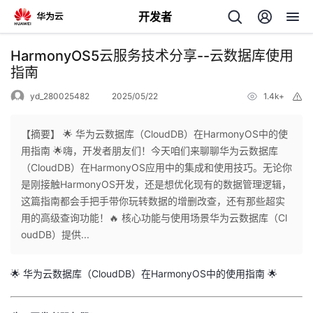
开发者
返
HarmonyOS5云服务技术分享--云数据库使用
回
指南
yd_280025482
2025/05/22
1.4k+
举
报
【摘要】 🌟 华为云数据库（CloudDB）在HarmonyOS中的使
用指南 🌟​​嗨，开发者朋友们！​​今天咱们来聊聊华为云数据库
个
（CloudDB）在HarmonyOS应用中的集成和使用技巧。无论你
是刚接触HarmonyOS开发，还是想优化现有的数据管理逻辑，
我
人
这篇指南都会手把手带你玩转数据的增删改查，还有那些超实
用的高级查询功能！🔥 ​​核心功能与使用场景​​华为云数据库（Cl
的
主
oudDB）提供...
开
页
🌟 华为云数据库（CloudDB）在HarmonyOS中的使用指南 🌟
发