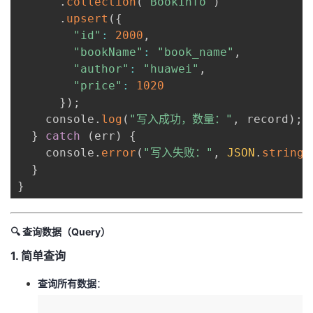
.
collection
(
"BookInfo"
)
持
建
证
实
的
.
upsert
(
{
"id"
:
2000
,
议
验
收
"bookName"
:
"book_name"
,
"author"
:
"huawei"
,
藏
"price"
:
1020
}
)
;
    console
.
log
(
"写入成功，数量："
,
 record
)
;
}
catch
(
err
)
{
    console
.
error
(
"写入失败："
,
JSON
.
stringi
}
}
🔍 ​
​查询数据（Query）​
​1. 简单查询​
​查询所有数据​
​：