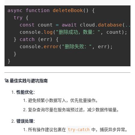
async
function
deleteBook
(
)
{
try
{
const
 count 
=
await
 cloud
.
database
(
...
    console
.
log
(
"删除成功，数量："
,
 count
)
;
}
catch
(
err
)
{
    console
.
error
(
"删除失败："
,
 err
)
;
}
}
🚀 ​
​最佳实践与避坑指南​
​性能优化​
​：
避免频繁小数据写入，优先批量操作。
复杂查询尽量在服务端预过滤，减少数据传输量。
​错误处理​
​：
所有操作建议包裹在
中，捕获异步异常。
try-catch