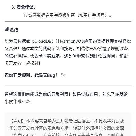
​安全建议​
​：
敏感数据启用字段级加密（如用户手机号）。
🌈 ​
​总结​
华为云数据库（CloudDB）让HarmonyOS应用的数据管理变得轻松
又高效！通过本文的代码示例和技巧，相信你已经掌握了增删改查
的核心操作。快去动手实践吧，遇到问题欢迎到评论区提问，和更
多开发者一起探讨！
​祝你开发顺利，代码无Bug！​
​ 🚀
希望这篇指南能成为你的开发利器！如果觉得有用，别忘了转发给
小伙伴哦~ 😊
【声明】本内容来自华为云开发者社区博主，不代表华为云及
华为云开发者社区的观点和立场。转载时必须标注文章的来源
（华为云社区）、文章链接、文章作者等基本信息，否则作者