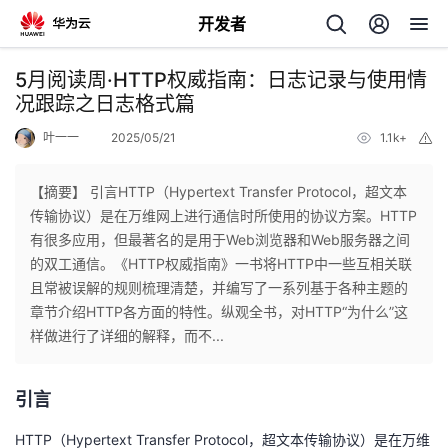
开发者
返
5月阅读周·HTTP权威指南：日志记录与使用情
回
况跟踪之日志格式篇
叶一一
2025/05/21
1.1k+
举
报
【摘要】 引言HTTP（Hypertext Transfer Protocol，超文本
传输协议）是在万维网上进行通信时所使用的协议方案。HTTP
个
有很多应用，但最著名的是用于Web浏览器和Web服务器之间
的双工通信。《HTTP权威指南》一书将HTTP中一些互相关联
我
人
且常被误解的规则梳理清楚，并编写了一系列基于各种主题的
章节介绍HTTP各方面的特性。纵观全书，对HTTP“为什么”这
的
主
样做进行了详细的解释，而不...
开
页
引言
发
HTTP（Hypertext Transfer Protocol，超文本传输协议）是在万维