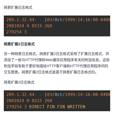
网景扩展日志格式
209.1
.32
.44
-
-
[
03
/
Oct
/
1999
:
14
:
16
:
00
-
0400
]
2001024
0
0215
260
279254
3
网景扩展2日志格式
另一种网景日志格式，网景扩展2日志格式采用了扩展日志格式，并
添加了一些与HTTP代理和Web缓存应用程序有关的附加信息。这些
附加字段有助于更好地描绘HTTP客户端和HTTP代理应用程序间的
交互图景。网景扩展2日志格式是基于网景扩展日志格式的。
网景扩展2日志格式
209.1
.32
.44
-
-
[
03
/
Oct
/
1999
:
14
:
16
:
00
-
0400
]
2001024
0
0215
260
279254
3
DIRECT
FIN
FIN
WRITTEN