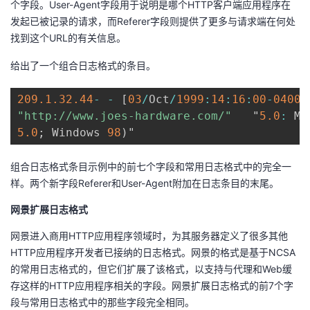
个字段。User-Agent字段用于说明是哪个HTTP客户端应用程序在
发起已被记录的请求，而Referer字段则提供了更多与请求端在何处
找到这个URL的有关信息。
给出了一个组合日志格式的条目。
209.1
.32
.44
-
-
[
03
/
Oct
/
1999
:
14
:
16
:
00
-
0400
]
"http://www.joes-hardware.com/"
   "
5.0
:
 Mo
5.0
;
 Windows 
98
)
"
组合日志格式条目示例中的前七个字段和常用日志格式中的完全一
样。两个新字段Referer和User-Agent附加在日志条目的末尾。
网景扩展日志格式
网景进入商用HTTP应用程序领域时，为其服务器定义了很多其他
HTTP应用程序开发者已接纳的日志格式。网景的格式是基于NCSA
的常用日志格式的，但它们扩展了该格式，以支持与代理和Web缓
存这样的HTTP应用程序相关的字段。网景扩展日志格式的前7个字
段与常用日志格式中的那些字段完全相同。