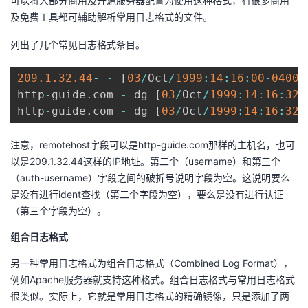
可以将大部分商用及开源服务器配置为使用这种格式，有很多商用
持
建
证
实
的
及免费工具都可辅助解析常用日志格式的文件。
议
验
收
列出了几个常见日志格式条目。
藏
209.1
.32
.44
-
-
[
03
/
Oct
/
1999
:
14
:
16
:
00
-
0400
]
http
-
guide
.
com 
-
 dg 
[
03
/
Oct
/
1999
:
14
:
16
:
32
-
http
-
guide
.
com 
-
 dg 
[
03
/
Oct
/
1999
:
14
:
16
:
32
-
注意，remotehost字段可以是http-guide.com那样的主机名，也可
以是209.1.32.44这样的IP地址。第二个（username）和第三个
（auth-username）字段之间的破折号说明字段为空。这说明要么
是没有进行ident查找（第二个字段为空），要么是没有进行认证
（第三个字段为空）。
组合日志格式
另一种常用日志格式为组合日志格式（Combined Log Format），
例如Apache服务器就支持这种格式。组合日志格式与常用日志格式
很类似。实际上，它就是常用日志格式的精确镜像，只是添加了两