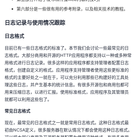
我
注
的
开
第六部分是一些很有用的参考附录，以及相关技术的教程。
的
Programs
发
日志记录与使用情况跟踪
日志格式
支
者
目前已有一些日志格式的标准了。本节我们会讨论一些最常见的日
持
学
志格式。大部分商用和开源的HTTP应用程序都支持以一种或多种常
用格式进行日志记录。很多这样的应用程序都支持管理者配置日志
我
堂
格式，创建自定义的格式。应用程序支持管理者使用这些更标准的
格式的主要好处之一就在于，可以充分利用那些已构建好的工具处
的
我
我
理这些日志，并产生基本的统计信息。有很多开源包和商用包都可
用来压缩日志，以进行汇报。使用标准格式，应用程序及其管理员
技
的
的
我
就都可以利用这些包了。
术
云
常见日志格式
课
的
我
现在，最常见的日志格式之一就是常用日志格式。这种日志格式最
支
声
程
认
的
我
初由NCSA定义，很多服务器在默认情况下都会使用这种日志格式。