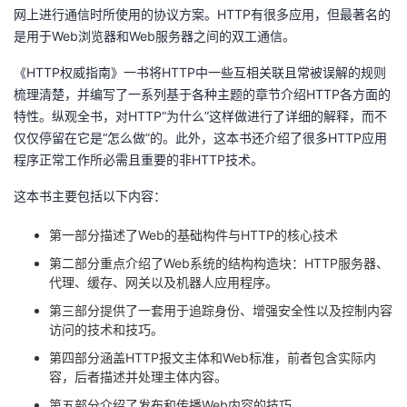
网上进行通信时所使用的协议方案。HTTP有很多应用，但最著名的
者
是用于Web浏览器和Web服务器之间的双工通信。
《HTTP权威指南》一书将HTTP中一些互相关联且常被误解的规则
我
梳理清楚，并编写了一系列基于各种主题的章节介绍HTTP各方面的
特性。纵观全书，对HTTP“为什么”这样做进行了详细的解释，而不
的
我
仅仅停留在它是“怎么做”的。此外，这本书还介绍了很多HTTP应用
程序正常工作所必需且重要的非HTTP技术。
博
的
我
这本书主要包括以下内容：
客
论
的
我
第一部分描述了Web的基础构件与HTTP的核心技术
坛
圈
的
我
第二部分重点介绍了Web系统的结构构造块：HTTP服务器、
代理、缓存、网关以及机器人应用程序。
子
直
的
我
第三部分提供了一套用于追踪身份、增强安全性以及控制内容
访问的技术和技巧。
我
播
活
的
第四部分涵盖HTTP报文主体和Web标准，前者包含实际内
容，后者描述并处理主体内容。
我
动
关
的
第五部分介绍了发布和传播Web内容的技巧。