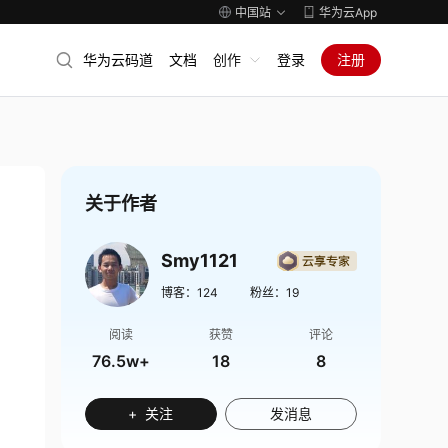
中国站
华为云App
华为云码道
文档
创作
登录
注册
关于作者
Smy1121
博客：
124
粉丝：
19
阅读
获赞
评论
76.5w+
18
8
+ 关注
发消息