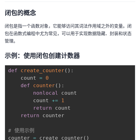
持
建
证
实
的
闭包的概念
议
验
收
闭包是指一个函数对象，它能够访问其词法作用域之外的变量。闭
包在函数式编程中尤为常见，可以用于实现数据隐藏、封装和状态
藏
管理。
示例：使用闭包创建计数器
def
create_counter
(
)
:
    count 
=
0
def
counter
(
)
:
nonlocal
 count

        count 
+=
1
return
 count

return
 counter

# 使用示例
counter 
=
 create_counter
(
)