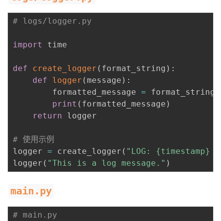
# logs/logger.py
import
 time

def
create_logger
(
format_string
)
:
def
logger
(
message
)
:
        formatted_message 
=
 format_string
.
print
(
formatted_message
)
return
 logger

# 使用示例
logger 
=
 create_logger
(
"LOG: {timestamp} -
logger
(
"This is a log message."
)
main.py
# main.py