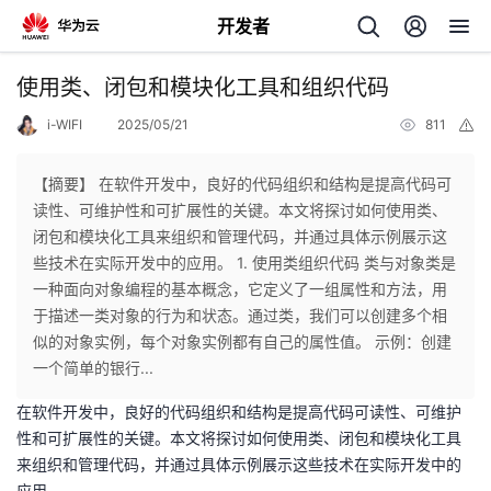
开发者
返
使用类、闭包和模块化工具和组织代码
回
i-WIFI
2025/05/21
811
举
报
【摘要】 在软件开发中，良好的代码组织和结构是提高代码可
读性、可维护性和可扩展性的关键。本文将探讨如何使用类、
闭包和模块化工具来组织和管理代码，并通过具体示例展示这
个
些技术在实际开发中的应用。 1. 使用类组织代码 类与对象类是
一种面向对象编程的基本概念，它定义了一组属性和方法，用
我
人
于描述一类对象的行为和状态。通过类，我们可以创建多个相
似的对象实例，每个对象实例都有自己的属性值。 示例：创建
的
主
一个简单的银行...
在软件开发中，良好的代码组织和结构是提高代码可读性、可维护
开
页
性和可扩展性的关键。本文将探讨如何使用类、闭包和模块化工具
来组织和管理代码，并通过具体示例展示这些技术在实际开发中的
发
应用。