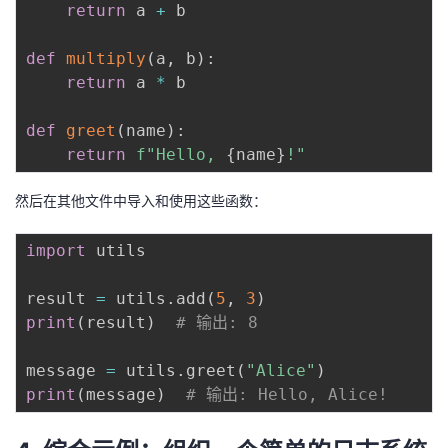
return
 a 
+
 b

def
multiply
(
a
,
 b
)
:
return
 a 
*
 b

def
greet
(
name
)
:
return
f"Hello, 
{
name
}
!"
然后在其他文件中导入和使用这些函数：
import
 utils

result 
=
 utils
.
add
(
5
,
3
)
print
(
result
)
# 输出: 8
message 
=
 utils
.
greet
(
"Alice"
)
print
(
message
)
# 输出: Hello, Alice!