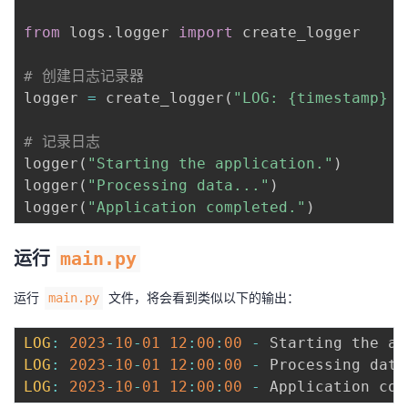
from
 logs
.
logger 
import
 create_logger

# 创建日志记录器
logger 
=
 create_logger
(
"LOG: {timestamp} -
# 记录日志
logger
(
"Starting the application."
)
logger
(
"Processing data..."
)
logger
(
"Application completed."
)
运行
main.py
运行
文件，将会看到类似以下的输出：
main.py
LOG
:
2023
-
10
-
01
12
:
00
:
00
-
 Starting the ap
LOG
:
2023
-
10
-
01
12
:
00
:
00
-
 Processing data
LOG
:
2023
-
10
-
01
12
:
00
:
00
-
 Application com