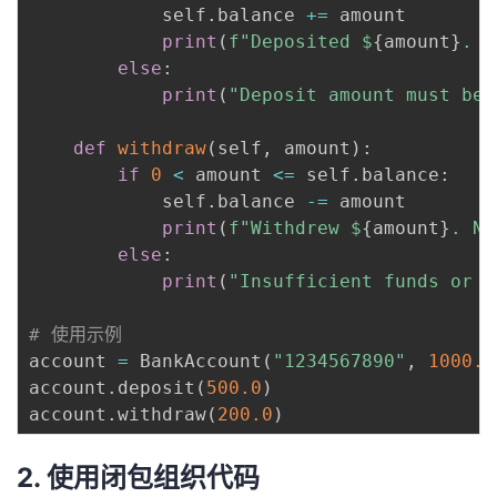
            self
.
balance 
+=
 amount

我
注
的
开
print
(
f"Deposited $
{
amount
}
. N
else
:
的
Programs
发
print
(
"Deposit amount must be 
支
者
def
withdraw
(
self
,
 amount
)
:
if
0
<
 amount 
<=
 self
.
balance
:
持
学
            self
.
balance 
-=
 amount

print
(
f"Withdrew $
{
amount
}
. Ne
我
堂
else
:
print
(
"Insufficient funds or i
的
我
我
# 使用示例
技
的
的
我
account 
=
 BankAccount
(
"1234567890"
,
1000.0
account
.
deposit
(
500.0
)
术
云
课
的
我
account
.
withdraw
(
200.0
)
支
声
程
认
的
我
2. 使用闭包组织代码