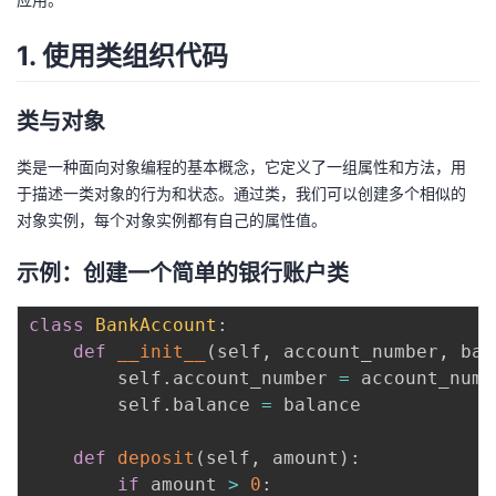
者
1. 使用类组织代码
我
类与对象
的
我
类是一种面向对象编程的基本概念，它定义了一组属性和方法，用
于描述一类对象的行为和状态。通过类，我们可以创建多个相似的
博
的
我
对象实例，每个对象实例都有自己的属性值。
客
论
的
我
示例：创建一个简单的银行账户类
坛
圈
的
我
class
BankAccount
:
def
__init__
(
self
,
 account_number
,
 bal
子
直
的
我
        self
.
account_number 
=
 account_numbe
        self
.
balance 
=
 balance

我
播
活
的
def
deposit
(
self
,
 amount
)
:
我
动
关
的
if
 amount 
>
0
: