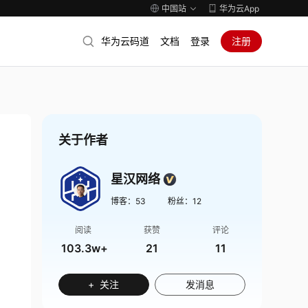
中国站
华为云App
华为云码道
文档
登录
注册
关于作者
星汉网络
博客：
53
粉丝：
12
阅读
获赞
评论
103.3w+
21
11
+ 关注
发消息