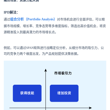
痛点场景：资源分配失调
持
建
证
实
的
IPD解法：
议
验
收
分析（
通过
组合
Portfolio Analysis）
对市场机会进行全面评估，可以根
据市场规模、增长率、竞争态势等多维度指标，筛选出高价值机会，将资
藏
源精准投入到最具潜力的市场增长点。
例如，可以通过SPAN矩阵进行战略定位分析，从细分市场的吸引力、公
司的竞争力两个维度出发，为产品规划提供决策依据。