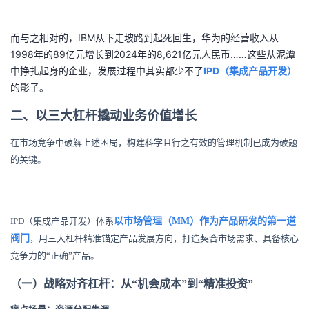
我
注
的
开
而与之相对的，IBM从下走坡路到起死回生，华为的经营收入从
的
Programs
发
1998年的89亿元增长到2024年的8,621亿元人民币……这些从泥潭
中挣扎起身的企业，发展过程中其实都少不了
IPD（集成产品开发）
支
者
的影子。
二、以三大杠杆撬动业务价值增长
持
学
在市场竞争中破解上述困局，构建科学且行之有效的管理机制已成为破题
我
堂
的关键。
的
我
我
技
的
的
我
IPD（集成产品开发）体系
以市场管理（MM）作为产品研发的第一道
阀门
，用三大杠杆精准锚定产品发展方向，打造契合市场需求、具备核心
术
云
课
的
我
竞争力的“正确”产品。
支
声
（一）战略对齐杠杆：从“机会成本”到“精准投资”
程
认
的
我