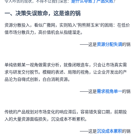
令人咋舌的现状，不得不让我们深思：
是什么导致了产品失败
？
者
一、决策失误致命，这是谁的锅
资源分散投入，看似广撒网，实则陷入“狗熊掰玉米”的困局：在低价
我
值市场分散兵力，高价值机会从指缝溜走。
的
我
——这是
资源分配失调
的锅
博
的
我
单纯依赖某一视角做需求分析，就像闭眼造车，只会让市场真实需
客
论
的
我
求与研发交付脱节。模糊的表述、局限的视角，让企业开发出的产
品沦为自嗨式创新，白白消耗资源。
坛
圈
的
我
——这是
需求视角单一
的锅
子
直
的
我
传统的产品规划对市场变化的响应滞后，容易错失窗口期，前期投
我
播
活
的
入的大量资源面临损失，沉没成本不断累积。
我
动
关
的
——这是
沉没成本累积
的锅