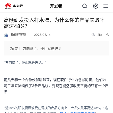
开发者
返
高额研发投入打水漂，为什么你的产品失败率
回
高达48%？
禅道程序猿
2025/05/14
2k+
举
报
【摘要】 方向错了，停止就是进步
个
“方向错了，停止就是进步。”
我
人
前几天和一个合作伙伴聊起来，现在软件行业内卷得厉害，他们公
的
主
司三年来陆续做了3条产品线，到现在能勉强收支平衡的只有一个产
品：
开
页
“近70%的研发资源浪费在亏损的产品方向上，产品失败率高达48%。”这
发