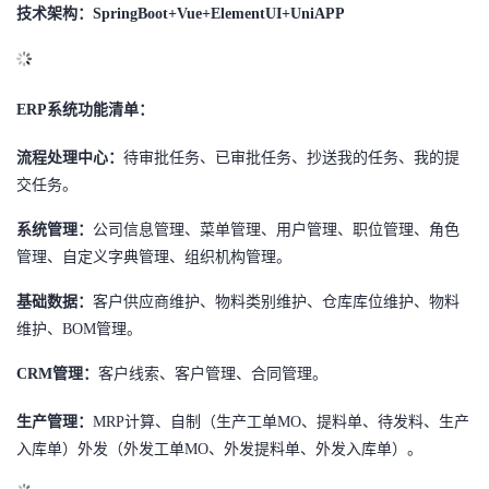
技术架构：
SpringBoot+Vue+ElementUI+UniAPP
的
Programs
发
者
支
者
我
ERP系统功能清单：
持
学
的
我
流程处理中心：
待审批任务、已审批任务、抄送我的任务、我的提
交任务。
我
堂
博
的
我
系统管理：
公司信息管理、菜单管理、用户管理、职位管理、角色
的
我
客
论
的
我
我
管理、自定义字典管理、组织机构管理。
技
的
坛
圈
的
我
基础数据：
的
我
客户供应商维护、物料类别维护、仓库库位维护、物料
维护、
BOM管理。
术
云
子
直
的
我
课
的
我
CRM管理：
客户线索、客户管理、合同管理。
支
声
播
活
的
程
认
的
我
生产管理：
MRP计算、自制（
生产工单
MO
、
提料单、待发料、生产
入库单）
外发（
外发工单
MO、外发提料单、外发入库单）
。
持
建
动
关
证
实
的