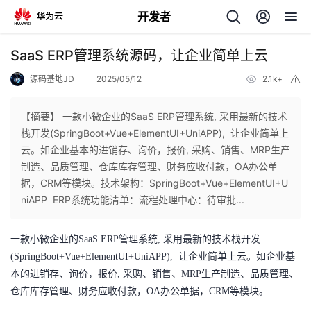
开发者
返
SaaS ERP管理系统源码，让企业简单上云
回
源码基地JD
2025/05/12
2.1k+
举
报
【摘要】 一款小微企业的SaaS ERP管理系统, 采用最新的技术
栈开发(SpringBoot+Vue+ElementUI+UniAPP), 让企业简单上
云。如企业基本的进销存、询价，报价, 采购、销售、MRP生产
个
制造、品质管理、仓库库存管理、财务应收付款，OA办公单
据，CRM等模块。技术架构：SpringBoot+Vue+ElementUI+U
我
人
niAPP ERP系统功能清单：流程处理中心：待审批...
我
的
主
一款小微企业的
SaaS
ERP管理系统, 采用最新的技术栈开发
(SpringBoot+Vue+ElementUI+UniAPP), 让企业简单上云。
如企业基
我
的
开
页
本的进销存、询价，报价
, 采购、销售、MRP生产制造、品质管理、
仓库库存管理、财务应收付款
，
OA办公单据
，
CRM
等模块
。
我
的
开
发