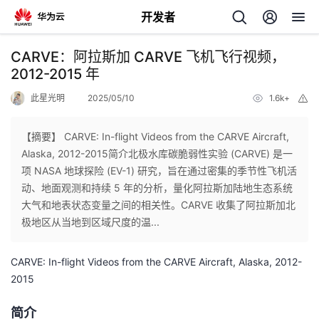
开发者
返
CARVE：阿拉斯加 CARVE 飞机飞行视频，
回
2012-2015 年
此星光明
2025/05/10
1.6k+
举
报
【摘要】 ​CARVE: In-flight Videos from the CARVE Aircraft,
Alaska, 2012-2015简介北极水库碳脆弱性实验 (CARVE) 是一
个
项 NASA 地球探险 (EV-1) 研究，旨在通过密集的季节性飞机活
动、地面观测和持续 5 年的分析，量化阿拉斯加陆地生态系统
我
人
大气和地表状态变量之间的相关性。CARVE 收集了阿拉斯加北
极地区从当地到区域尺度的温...
我
的
主
CARVE: In-flight Videos from the CARVE Aircraft, Alaska, 2012-
我
的
开
页
2015
我
的
开
发
简介