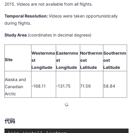
2015. Videos are not available from all flights.
议
注
验
收
Temporal Resolution:
Videos were taken opportunistically
藏
during flights.
Study Area
(coordinates in decimal degrees)
Westernmo
Easternmo
Northernm
Southernm
Site
st
st
ost
ost
Longitude
Longitude
Latitude
Latitude
Alaska and
-168.11
-131.75
71.56
58.84
Canadian
Arctic
代码