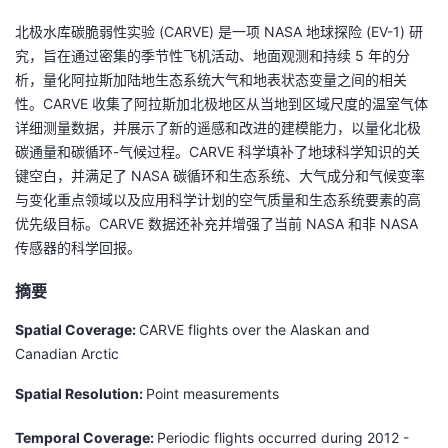
的
北极水库碳脆弱性实验 (CARVE) 是一项 NASA 地球探险 (EV-1) 研
Programs
发
者
究，旨在通过密集的季节性飞机活动、地面观测和持续 5 年的分
析，量化阿拉斯加陆地生态系统大气和地表状态变量之间的相关
支
者
我
性。CARVE 收集了阿拉斯加北极地区从当地到区域尺度的温室气体
详细测量数据，并展示了新的遥感和改进的建模能力，以量化北极
持
学
的
我
碳通量和碳循环-气候过程。CARVE 科学填补了地球科学知识的关
键空白，并满足了 NASA 碳循环和生态系统、大气成分和气候变率
我
堂
博
的
我
与变化重点领域以及应用科学计划的空气质量和生态系统要素的高
优先级目标。CARVE 数据还补充并增强了当前 NASA 和非 NASA
的
我
客
论
的
我
我
传感器的科学回报。
技
的
坛
圈
的
我
的
我
摘要
术
云
子
直
的
我
课
的
我
Spatial Coverage:
CARVE flights over the Alaskan and
Canadian Arctic
支
声
播
活
的
程
认
的
我
Spatial Resolution:
Point measurements
持
建
动
关
证
实
的
Temporal Coverage:
Periodic flights occurred during 2012 -