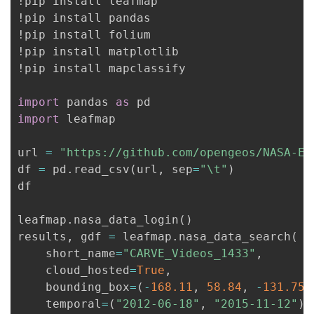
!pip install leafmap

!pip install pandas

!pip install folium

!pip install matplotlib

!pip install mapclassify

import
 pandas 
as
import
 leafmap

url 
=
"https://github.com/opengeos/NASA-Ea
df 
=
 pd
.
read_csv
(
url
,
 sep
=
"\t"
)
df

leafmap
.
nasa_data_login
(
)
results
,
 gdf 
=
 leafmap
.
nasa_data_search
(
    short_name
=
"CARVE_Videos_1433"
,
    cloud_hosted
=
True
,
    bounding_box
=
(
-
168.11
,
58.84
,
-
131.75
,
    temporal
=
(
"2012-06-18"
,
"2015-11-12"
)
,