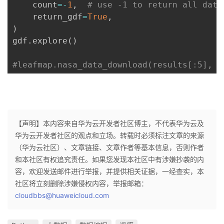
    count
=
-
1
,
# use -1 to return all data
    return_gdf
=
True
,
)
gdf
.
explore
(
)
#leafmap.nasa_data_download(results[:5], o
【声明】本内容来自华为云开发者社区博主，不代表华为云及
华为云开发者社区的观点和立场。转载时必须标注文章的来源
（华为云社区）、文章链接、文章作者等基本信息，否则作者
和本社区有权追究责任。如果您发现本社区中有涉嫌抄袭的内
容，欢迎发送邮件进行举报，并提供相关证据，一经查实，本
社区将立刻删除涉嫌侵权内容，举报邮箱：
cloudbbs@huaweicloud.com