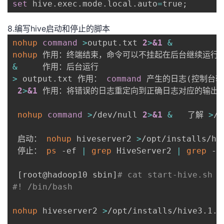
set
 hive.exec.mode.local.auto
=
true
;
8.编写hive启动和停止的脚本
nohup
command
>
output.txt 
2
>
&1
&
nohup
&
>
 output.txt 作用： 
command
 产生的日志
(
控制台输
2
>
&1
 作用：将错误的日志重定向到正确日志对应的输出

nohup
command
>
/dev/null 
2
>
&1
&
   了解 
>
/
 启动： 
nohup
 hiveserver2 
>
/opt/installs/hi
 停止： 
ps
 -ef 
|
grep
 HiveServer2 
|
grep
 -v
[
root@hadoop10 sbin
]
# cat start-hive.sh
#! /bin/bash
nohup
 hiveserver2 
>
/opt/installs/hive3.1.2