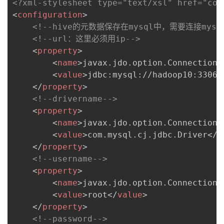
<?xml-stylesheet type="text/xsl" href="con
<
configuration
>
<!--hive的元数据保存在mysql中，需要连接mys
<!--url：这里必须用ip-->
<
property
>
<
name
>
javax.jdo.option.ConnectionU
<
value
>
jdbc:mysql://hadoop10:3306/
</
property
>
<!--drivername-->
<
property
>
<
name
>
javax.jdo.option.ConnectionD
<
value
>
com.mysql.cj.jdbc.Driver
</
v
</
property
>
<!--username-->
<
property
>
<
name
>
javax.jdo.option.ConnectionU
<
value
>
root
</
value
>
</
property
>
<!--password-->