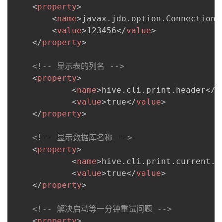
<
property
>
<
name
>
javax.jdo.option.ConnectionP
<
value
>
123456
</
value
>
</
property
>
<!-- 显示表的列名 -->
<
property
>
<
name
>
hive.cli.print.header
</
n
<
value
>
true
</
value
>
</
property
>
<!-- 显示数据库名称 -->
<
property
>
<
name
>
hive.cli.print.current.d
<
value
>
true
</
value
>
</
property
>
<!-- 解决启动等一分钟重试问题 -->
<
property
>