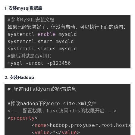
持
建
证
实
的
1. 安装mysql数据库
议
验
收
#参考MySQL安装文档
如果已经安装好了，但没有启动，可以执行下面的语句：

藏
systemctl 
enable
 mysqld

systemctl start mysqld

#最后测试是否可用：
mysql -uroot -p123456
2. 安装Hadoop
# 配置hdfs和yarn的配置信息

<!-- 配置权限，hive访问hdfs的权限开启 -->
<
property
>
<
name
>
hadoop.proxyuser.root.hosts
<
<
value
>
*
</
value
>