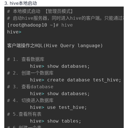
3. hive本地启动
# 本地模式启动 【管理员模式】
# 启动hive服务器，同时进入hive的客户端。只能通过
[
root@hadoop10 ~
]
# hive
hive
>
客户端操作之HQL
(
Hive Query language
)
# 1. 查看数据库
        hive
>
 show databases
;
# 2. 创建一个数据库
        hive
>
 create database test_hive
;
# 3. 查看database 
        hive
>
 show databases
;
# 4. 切换进入数据库
        hive
>
 use test_hive
;
# 5.查看所有表
        hive
>
 show tables
;
# 6.创建一个表