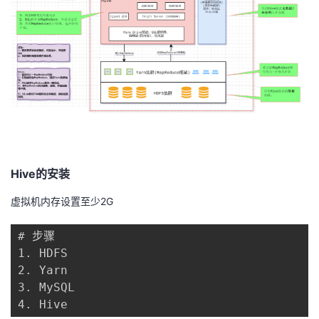
我
注
的
开
的
Programs
发
支
者
持
学
我
堂
Hive的安装
的
我
我
虚拟机内存设置至少2G
技
的
的
我
# 步骤

1. HDFS

术
云
课
的
我
2. Yarn

3. MySQL

支
声
程
认
的
我
4. Hive