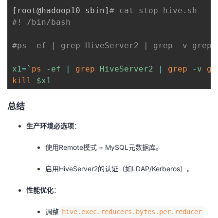
[
root@hadoop10 sbin
]
# cat stop-hive.sh
#! /bin/bash
#ps -ef | grep HiveServer2 | grep -v grep 
x1
=
`
ps
 -ef 
|
grep
 HiveServer2 
|
grep
 -v 
gr
kill
$x1
总结
生产环境必选项
：
使用Remote模式 + MySQL元数据库。
启用HiveServer2的认证（如LDAP/Kerberos）。
性能优化
：
调整
hive.exec.reducers.bytes.per.reducer