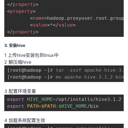
</
property
>
<
property
>
<
name
>
hadoop.proxyuser.root.groups
<
value
>
*
</
value
>
</
property
>
3. 安装hive
1 上传hive安装包到linux中
2 解压缩hive
[
root@hadoop ~
]
# tar -zxvf apache-hive-3.1
[
root@hadoop ~
]
# mv apache-hive-3.1.2-bin 
3 配置环境变量
export
HIVE_HOME
=
export
PATH
=
$PATH
:
$HIVE_HOME
/bin
4 加载系统配置生效