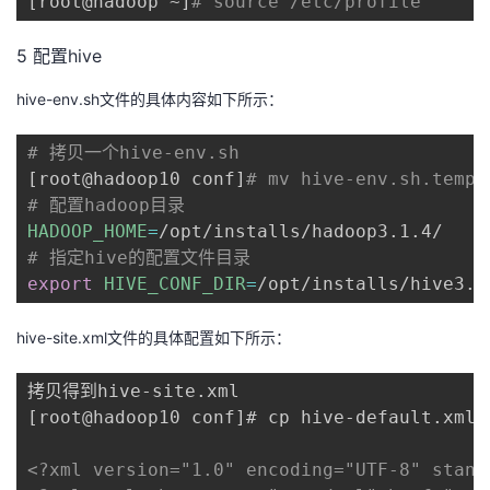
[
root@hadoop ~
]
# source /etc/profile
5 配置hive
hive-env.sh文件的具体内容如下所示：
# 拷贝一个hive-env.sh
[
root@hadoop10 conf
]
# mv hive-env.sh.templ
# 配置hadoop目录
HADOOP_HOME
=
# 指定hive的配置文件目录
export
HIVE_CONF_DIR
=
/opt/installs/hive3.1
hive-site.xml文件的具体配置如下所示：
拷贝得到hive-site.xml

[root@hadoop10 conf]# cp hive-default.xml.
<?xml version="1.0" encoding="UTF-8" stand