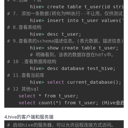
        hive
>
 create table t_user
(
id strin
# 7. 添加一条数据(转化为MR执行--不让用，仅供测试)
        hive
>
 insert into t_user values
(
'1
# 8.查看表结构
        hive
>
 desc t_user
;
# 9.查看表的schema描述信息。(表元数据，描述信息)
        hive
>
 show create table t_user
;
# 明确看到，该表的数据存放在hdfs中。
# 10 .查看数据库结构
        hive
>
 desc database test_hive
;
# 11.查看当前库
        hive
>
select
 current_database
(
)
;
# 12 其他sql
select
 * from t_user
;
select
 count
(
*
)
 from t_user
;
(
Hive会启动
4.hive的客户端和服务端
# 启动hive的服务器，可以允许远程连接方式访问。