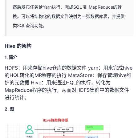
然后发布任务给Yarn执行，完成SQL 到 MapReduce的转
者
换。可以将结构化的数据文件映射为一张数据库表，并提供
类SQL查询功能。
我
的
我
Hive 的架构
博
的
我
1. 简介
HDFS：用来存储hive仓库的数据文件 yarn：用来完成hive
客
论
的
我
的HQL转化的MR程序的执行 MetaStore：保存管理hive维
护的元数据 Hive：用来通过HQL的执行，转化为
坛
圈
的
我
MapReduce程序的执行，从而对HDFS集群中的数据文件
进行统计。
子
直
的
我
2. 图
我
播
活
的
我
动
关
的