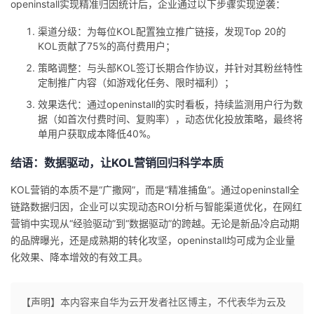
openinstall实现精准归因统计
后，企业通过以下步骤实现逆袭：
渠道分级
：为每位KOL配置独立推广链接，发现Top 20的
KOL贡献了75%的高付费用户；
策略调整
：与头部KOL签订长期合作协议，并针对其粉丝特性
定制推广内容（如游戏化任务、限时福利）；
效果迭代
：通过openinstall的实时看板，持续监测用户行为数
据（如首次付费时间、复购率），动态优化投放策略，最终将
单用户获取成本降低40%。
结语：数据驱动，让KOL营销回归科学本质
KOL营销的本质不是“广撒网”，而是“精准捕鱼”。通过
openinstall
全
链路数据归因，企业可以实现动态ROI分析与智能渠道优化，在网红
营销中实现从“经验驱动”到“数据驱动”的跨越。无论是新品冷启动期
的品牌曝光，还是成熟期的转化攻坚，
openinstall
均可成为企业量
化效果、降本增效的有效工具。
【声明】本内容来自华为云开发者社区博主，不代表华为云及