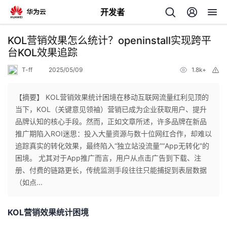
开发者
返
KOL营销效果怎么统计？openinstall实现跨平
回
台KOL效果追踪
T-ff
2025/05/09
1.8k+
举
报
【摘要】 KOL营销效果统计困境在移动互联网流量红利见顶的
当下，KOL（关键意见领袖）营销已成为企业获取用户、提升
个
品牌认知的核心手段。然而，正如文章所述，许多品牌在新品
推广期陷入ROI迷思：投入大量资源与数十位网红合作，却难以
我
人
追踪真实的转化效果，最终陷入“独立站没流量”“App无转化”的
困境。 尤其对于App推广而言，用户从点击广告到下载、注
我
的
主
册、付费的链路更长，传统监测手段往往只能捕捉到表层数据
（如点...
我
的
开
页
KOL
营销效果统计困境
我
的
开
发