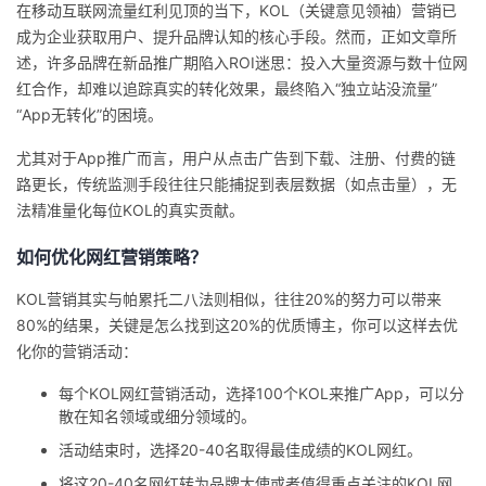
在移动互联网流量红利见顶的当下，KOL（关键意见领袖）营销已
的
Programs
发
成为企业获取用户、提升品牌认知的核心手段。然而，正如文章所
者
述，许多品牌在新品推广期陷入ROI迷思：投入大量资源与数十位网
支
红合作，却难以追踪真实的转化效果，最终陷入“独立站没流量”
者
我
“App无转化”的困境。
持
学
的
我
尤其对于App推广而言，用户从点击广告到下载、注册、付费的链
路更长，传统监测手段往往只能捕捉到表层数据（如点击量），无
我
堂
博
的
我
法精准量化每位KOL的真实贡献。
的
我
客
论
的
我
我
如何优化网红营销策略？
技
的
KOL营销其实与帕累托二八法则相似，往往20%的努力可以带来
坛
圈
的
我
的
我
80%的结果，关键是怎么找到这20%的优质博主，
你可以这样去优
术
云
化你的营销活动：
子
直
的
我
课
的
我
每个KOL网红营销活动，选择100个KOL来推广App，可以分
支
声
播
活
的
程
认
的
我
散在知名领域或细分领域的。
活动结束时，选择20-40名取得最佳成绩的KOL网红。
持
建
动
关
证
实
的
将这20-40名网红转为品牌大使或者值得重点关注的KOL网