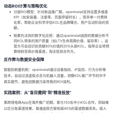
动态ROI计算与策略优化
分层ROI模型
：针对新品推广期，openinstall支持设置多维度
KPI（如安装量、注册率、页面停留时长），而非单一付费转
化率，帮助企业科学评估KOL在品牌曝光、用户互动阶段的贡
献。
帕累托法则的数字化应用
：通过openinstall追踪的数据分析不
同KOL带来的用户质量（如LTV生命周期价值、留存率），运
营方可自动识别贡献80%价值的20%头部KOL，指导企业将预
算倾斜至高价值渠道，淘汰低效合作方。
反作弊与数据安全保障
智能防刷量机制
：openinstall通过设备指纹、IP监控、行为分析等
技术，自动过滤虚假点击与机器人流量，洞察KOL推广环节的中不
真实细节，避免因数据污染导致的ROI误判。
实践案例：从“盲目撒网”到“精准投放”
某跨境电商App在海外推广初期，曾与150名中小KOL合作，但缺难
以区分各渠道效果，普通追踪方案有超40%的渠道数据丢失。接入