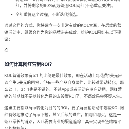
议
红，并将剩余的80%转为普通KOL网红(不必重点关注)。
注
验
收
全年重复这个过程，不断迭代筛选。
藏
通过这样的方式，你将建立一支非常有效的KOL大军，在后续的营
销活动中，继续合作为你的品牌带来成效。维护KOL网红有以下建
议：
如何计算网红营销
ROI？
KOL营销效果有5:1 的比例是最佳效果，即在活动上每花费1美元应
该产生5美元的回报，但有一些产品自身属性，比较难带动转化，那
么2：1，3：1也是不错的。不过App或者活动在冷启动期，网红营
销的前期就不要以转化为目的去设置ROI了，不然效果会怀疑人生。
这里主要指以App转化为目的的ROI，
要了解营销活动中哪些KOL网
红有效地推动了App下载，甚至后续的进店，加购和购买。这是一
条非常长的链路，因此需要专业的渠道追踪工具来实现全链路跨平
台的数据统计。