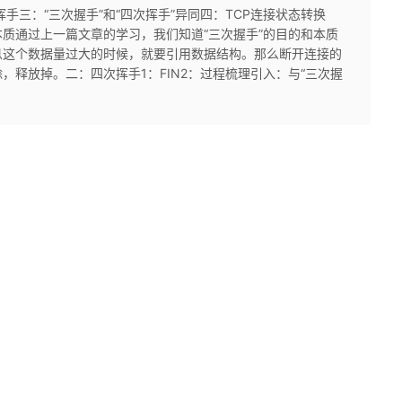
手三：“三次握手”和“四次挥手”异同四：TCP连接状态转换
质通过上一篇文章的学习，我们知道“三次握手”的目的和本质
息这个数据量过大的时候，就要引用数据结构。那么断开连接的
释放掉。二：四次挥手1：FIN2：过程梳理引入：与“三次握