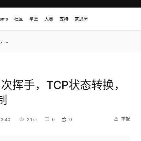
rams
社区
学堂
大赛
支持
茶思屋
控制
—四次挥手，TCP状态转换，
制
举报
53:40
2.1k+
0
0