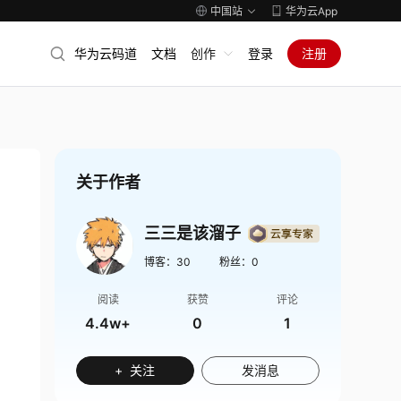
中国站
华为云App
华为云码道
文档
创作
登录
注册
关于作者
三三是该溜子
博客：
30
粉丝：
0
阅读
获赞
评论
4.4w+
0
1
+ 关注
发消息