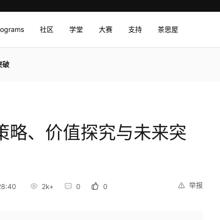
rograms
社区
学堂
大赛
支持
茶思屋
突破
践策略、价值探究与未来突
举报
28:40
2k+
0
0