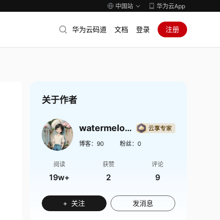
中国站
华为云App
华为云码道
文档
登录
注册
关于作者
watermelo37
博客：
90
粉丝：
0
阅读
获赞
评论
19w+
2
9
+ 关注
发消息