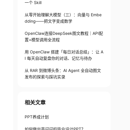
一个 Skill
从零开始理解大模型（三）：向量与 Embe
dding——把文字变成数学
OpenClaw连接DeepSeek图文教程｜API配
置+模型调用全流程
用 OpenClaw 搭建「每日对话总结」：让 A
I 每天自动复盘你的对话、记忆与待办
从 RAR 到微博头条：AI Agent 全自动图文
发布的探索与踩坑实录
相关文章
PPT养成计划
如何做出亮闪闪的毕业设计PPT？