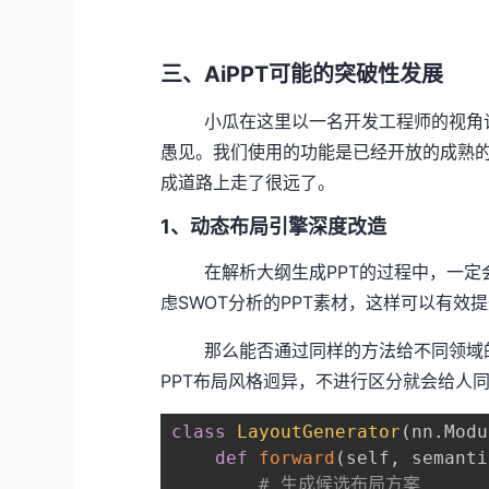
三、AiPPT可能的突破性发展
小瓜在这里以一名开发工程师的视角谈一
愚见。我们使用的功能是已经开放的成熟的功
成道路上走了很远了。
1、动态布局引擎深度改造
在解析大纲生成PPT的过程中，一定会
虑SWOT分析的PPT素材，这样可以有效
那么能否通过同样的方法给不同领域的
PPT布局风格迥异，不进行区分就会给人
class
LayoutGenerator
(
nn
.
Modu
def
forward
(
self
,
 semanti
# 生成候选布局方案