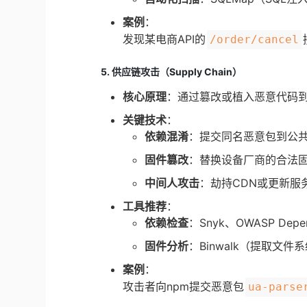
案例
：
发现某电商API的
/order/cancel
5. 供应链攻击（Supply Chain）
核心原理
：通过篡改或植入恶意代码到
关键技术
：
依赖混淆
：提交同名恶意包到公共仓
固件篡改
：替换设备厂商的合法
中间人攻击
：劫持CDN或更新服
工具推荐
：
依赖检查
：Snyk、OWASP Depe
固件分析
：Binwalk（提取文件系
案例
：
攻击者向npm提交恶意包
ua-parse