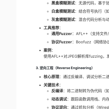
黑盒模糊测试
：无源代码，基于协议
白盒模糊测试
：结合符号执行（如
灰盒模糊测试
：混合代码分析与动态执
工具推荐
：
通用Fuzzer
：AFL++（支持文件/协
协议Fuzzer
：Boofuzz（网络
案例
：
使用AFL++对JPEG解析库fuzzin
3. 逆向工程（Reverse Engineering）
核心原理
：通过反编译、调试分析二
关键技术
：
反编译
：将二进制转为伪代码（如Ghi
动态调试
：跟踪函数调用栈、内存修
协议逆向
：通过抓包分析（Wires