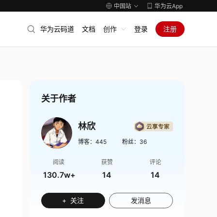
中国站
华为云App
华为云码道
文档
创作
登录
注册
关于作者
林欣
博客：
445
粉丝：
36
阅读
获赞
评论
130.7w+
14
14
+ 关注
发消息