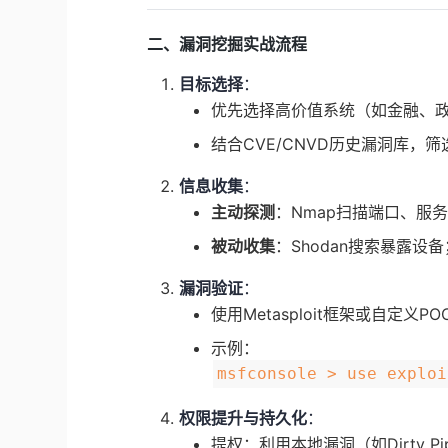
二、漏洞挖掘实战流程
目标选择
：
优先选择高价值系统（如金融、政
结合CVE/CNVD历史漏洞库，筛选易
信息收集
：
主动探测
：Nmap扫描端口、服务
被动收集
：Shodan搜索暴露设备
漏洞验证
：
使用Metasploit框架或自定义
示例：
msfconsole > use exploi
权限提升与持久化
：
提权：利用本地漏洞（如Dirty Pip