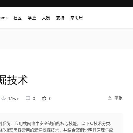
rams
社区
学堂
大赛
支持
茶思屋
掘技术
举报
1.1w+
0
0
别系统、应用或网络中安全缺陷的核心技能。以下从技术分类、
系统梳理黑客常用的漏洞挖掘技术，并结合案例说明其原理与应