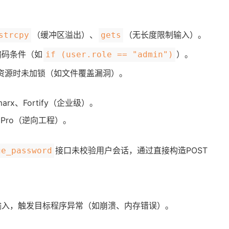
（缓冲区溢出）、
（无长度限制输入）。
strcpy
gets
编码条件（如
）。
if (user.role == "admin")
资源时未加锁（如文件覆盖漏洞）。
marx、Fortify（企业级）。
DA Pro（逆向工程）。
接口未校验用户会话，通过直接构造POST
ge_password
输入，触发目标程序异常（如崩溃、内存错误）。