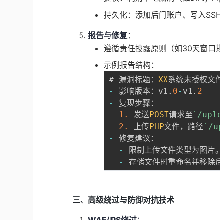
持久化：添加后门账户、写入SSH公
报告与修复
：
遵循责任披露原则（如30天窗口
示例报告结构：
# 漏洞标题：
XX
-
 影响版本：v1
.
0
-
v1
.
2
-
 复现步骤：

1.
 发送
POST
请求至
`
/upl
2.
 上传
PHP
文件，路径
`
/u
-
 修复建议：

-
 限制上传文件类型为图片。
-
三、高级绕过与防御对抗技术
WAF/IPS绕过
：