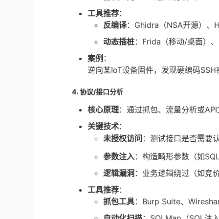
工具推荐
：
反编译
：Ghidra（NSA开源）、H
动态插桩
：Frida（移动/桌面）、
案例
：
逆向某IoT设备固件，发现硬编码SSH
4. 协议/接口分析
核心原理
：通过抓包、流量分析或AP
关键技术
：
未授权访问
：测试接口是否需要
参数注入
：构造畸形参数（如SQL
逻辑漏洞
：业务逻辑绕过（如竞
工具推荐
：
抓包工具
：Burp Suite、Wiresha
自动化扫描
：SQLMap（SQL注