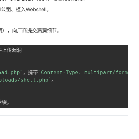
钥、植入Webshell。
期），向厂商提交漏洞细节。
oad.php
`
，携带
`
Content-Type: multipart/form-da
ploads/shell.php
`

