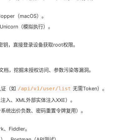
opper（macOS）。
Unicorn（模拟执行）。
密钥，直接登录设备获取root权限。
I文档，挖掘未授权访问、参数污染等漏洞。
认证（如
无需Token）。
/api/v1/user/list
注入、XML外部实体注入XXE）。
价系统出价负数、密码重置令牌复用）。
rk、Fiddler。
入）、Postman（API测试）。