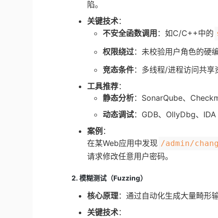
陷。
关键技术
：
不安全函数调用
：如C/C++中的
权限绕过
：未校验用户角色的硬
竞态条件
：多线程/进程访问共享
工具推荐
：
静态分析
：SonarQube、Check
动态调试
：GDB、OllyDbg、I
案例
：
在某Web应用中发现
/admin/chan
请求修改任意用户密码。
2. 模糊测试（Fuzzing）
核心原理
：通过自动化生成大量畸形
关键技术
：