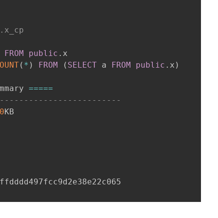
.x_cp
 
FROM
public
.
x

OUNT
(
*
)
FROM
(
SELECT
 a 
FROM
public
.
x
)
mmary 
=
=
=
=
=
-------------------------
0
KB
