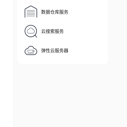
|
 E
-
memory 
|
 E
-
width 
|
 E
-
costs

+----------+---------+---------
数据仓库服务
|
|
4
|
144.13
|
|
4
|
146.83
|
1
MB      
|
4
|
140.83
云搜索服务
|
16
MB     
|
4
|
142.05
|
1
MB      
|
4
|
130.00
弹性云服务器