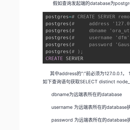
假如查询发起端的database为postgr
postgres
=
# CREATE SERVER remo
postgres
(
#     address '127.0
postgres
(
#     dbname 'ora_ut
postgres
(
#     username 'dfm'
postgres
(
#     password 'Gaus
postgres
(
# );
CREATE
 SERVER
其中address的“:”前必须为127.0.0
如下查询语句获取SELECT distinct node_po
dbname为远端表所在的database
username 为远端表所在的databa
password 为远端表所在的databa