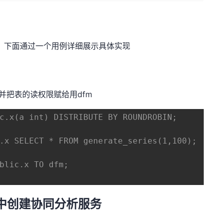
，下面通过一个用例详细展示具体实现
& 并把表的读权限赋给用dfm
c.x(a int) DISTRIBUTE BY ROUNDROBIN;
.x SELECT * FROM generate_series(1,100);
blic.x TO dfm;
se中创建协同分析服务