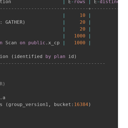
tion                  
|
 E
-
rows
|
 E
-
distinct
----------------------+--------+------------
|
10
|
: GATHER
)
|
20
|
|
20
|
                      
|
1000
|
n
 Scan 
on
public
.
x_cp 
|
1000
|
ion 
(
identified 
by
plan
 id
)
-------------------------------------
R)
.
a

s 
(
group_version1
,
 bucket:
16384
)