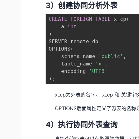
3）创建协同分析外表
CREATE
FOREIGN
TABLE
 x_cp
(
    a 
int
)
SERVER remote_db

OPTIONS
(
    schema_name 
'public'
,
    table_name 
'x'
,
    encoding 
'UTF8'
)
;
x_cp为外表的名字。 x_cp 和 关键
OPTIONS后面属性定义了源表的名称以及
4）执行协同外表查询
直接查询外表可以获取源端数据，可以