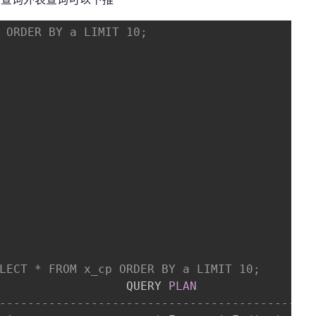
 ORDER BY a LIMIT 10;
LECT * FROM x_cp ORDER BY a LIMIT 10;
                  QUERY 
PLAN
--------------------------------------------