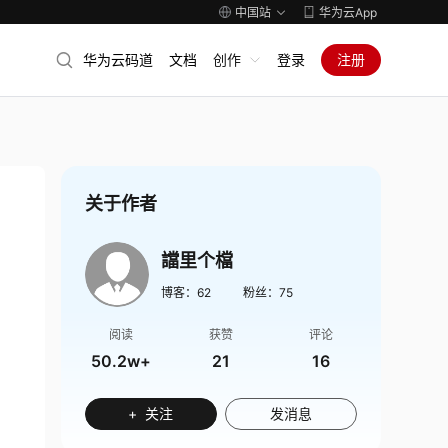
中国站
华为云App
华为云码道
文档
创作
登录
注册
关于作者
譡里个檔
博客：
62
粉丝：
75
阅读
获赞
评论
50.2w+
21
16
+ 关注
发消息