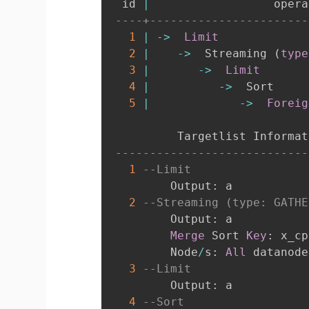
  id 
|
                  opera
----+-----------------------
1
|
-
>
Limit
2
|
-
>
  Streaming 
(
type
3
|
-
>
Limit
4
|
-
>
  Sort     
5
|
-
>
Foreig
          Targetlist Informat
----------------------------
1
--Limit
         Output: a

2
--Streaming (type: GATHE
         Output: a

Merge
 Sort 
Key
: x_cp
         Node
/
s: 
All
 datanode
3
--Limit
         Output: a

4
--Sort