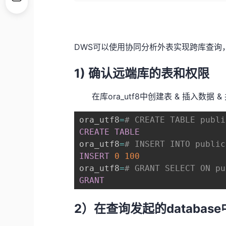
DWS可以使用协同分析外表实现跨库查询
1) 确认远端库的表和权限
在库ora_utf8中创建表 & 插入数据 
ora_utf8
=
# CREATE TABLE publi
CREATE
TABLE
ora_utf8
=
# INSERT INTO public
INSERT
0
100
ora_utf8
=
# GRANT SELECT ON pu
GRANT
2）在查询发起的databa