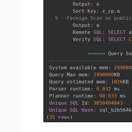
         Output: a

         Sort 
Key
: x_cp
.
a

5
--Foreign Scan on public
         Output: a

         Remote 
SQL
: 
SELECT
 a
         Verify 
SQL
: 
SELECT
C
=
=
=
=
=
=
 Query Su
----------------------------
 System available mem: 
299008
 Query Max mem: 
2990080
KB

 Query estimated mem: 
1026
KB

 Parser runtime: 
0.032
 ms

 Planner runtime: 
90.033
 ms

Unique
SQL
 Id: 
3050404843
Unique
SQL
Hash
(
35
rows
)