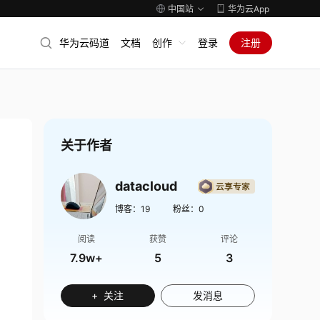
中国站
华为云App
华为云码道
文档
创作
登录
注册
关于作者
datacloud
博客：
19
粉丝：
0
阅读
获赞
评论
7.9w+
5
3
+ 关注
发消息