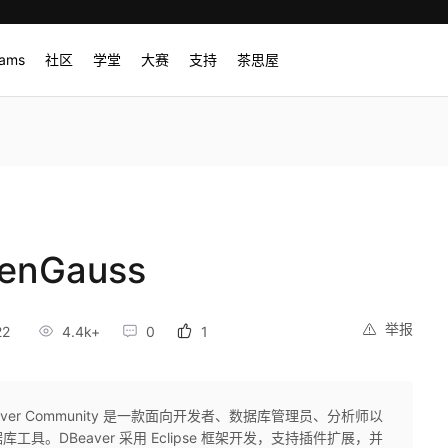
rams
社区
学堂
大赛
支持
茶思屋
enGauss
举报
22
4.4k+
0
1
aver Community 是一款面向开发者、数据库管理员、分析师以
。DBeaver 采用 Eclipse 框架开发，支持插件扩展，并