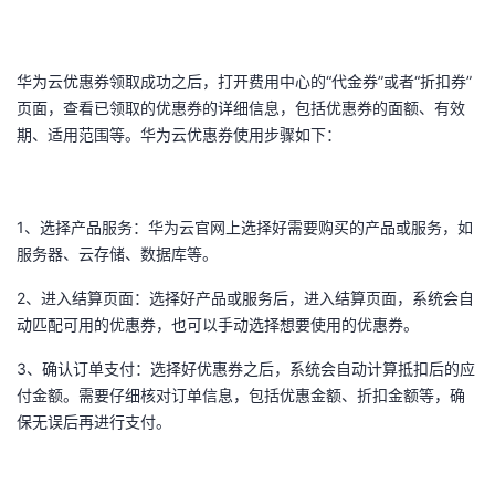
我
注
的
开
的
Programs
发
华为云优惠券领取成功之后，打开费用中心的“代金券”或者“折扣券”
页面，查看已领取的优惠券的详细信息，包括优惠券的面额、有效
支
者
期、适用范围等。华为云优惠券使用步骤如下：
持
学
1、选择产品服务：华为云官网上选择好需要购买的产品或服务，如
我
堂
服务器、云存储、数据库等。
的
我
我
2、进入结算页面：选择好产品或服务后，进入结算页面，系统会自
动匹配可用的优惠券，也可以手动选择想要使用的优惠券。
技
的
的
我
3、确认订单支付：选择好优惠券之后，系统会自动计算抵扣后的应
付金额。需要仔细核对订单信息，包括优惠金额、折扣金额等，确
术
云
课
的
我
保无误后再进行支付。
支
声
程
认
的
我