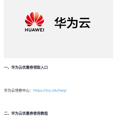
者
我
的
我
博
的
我
客
论
的
我
一、华为云优惠券领取入口
坛
圈
的
我
子
直
的
我
华为云领券中心：
https://txy.ink/hwy/
我
播
活
的
我
动
关
的
二、华为云优惠券使用教程