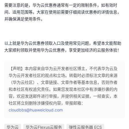
持
建
证
实
的
需要注意的是，华为云优惠券通常有一定的限制条件，如有效时
间、适用范围等。大家在使用前需要仔细阅读优惠券的详情信息，
议
验
收
并确保满足使用条件。
藏
以上就是华为云优惠券领取入口及使用常见问题，希望本文能帮助
大家顺利领取并使用华为云优惠券，享受更加经济的云服务体验！
【声明】本内容来自华为云开发者社区博主，不代表华为云及
华为云开发者社区的观点和立场。转载时必须标注文章的来源
（华为云社区）、文章链接、文章作者等基本信息，否则作者
和本社区有权追究责任。如果您发现本社区中有涉嫌抄袭的内
容，欢迎发送邮件进行举报，并提供相关证据，一经查实，本
社区将立刻删除涉嫌侵权内容，举报邮箱：
cloudbbs@huaweicloud.com
华为云
华为云Flexus云服务
弹性云服务器 ECS