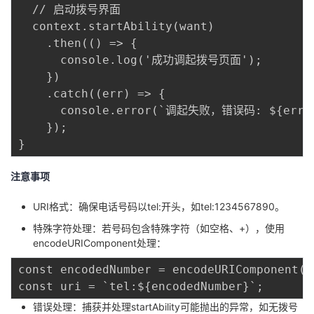
持
建
证
实
的
  // 启动拨号界面

  context.startAbility(want)

议
验
收
    .then(() => {

      console.log('成功调起拨号页面');

藏
    })

    .catch((err) => {

      console.error(`调起失败，错误码: ${err.co
    });

注意事项
URI格式：确保电话号码以tel:开头，如tel:1234567890。
特殊字符处理：若号码包含特殊字符（如空格、+），使用
encodeURIComponent处理：
const encodedNumber = encodeURIComponent("
错误处理：捕获并处理startAbility可能抛出的异常，如无拨号