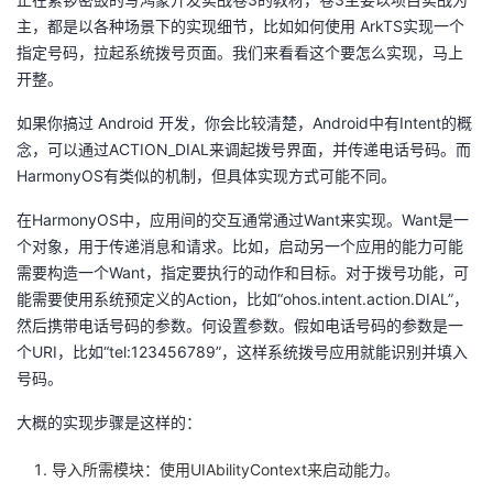
主，都是以各种场景下的实现细节，比如如何使用 ArkTS实现一个
者
指定号码，拉起系统拨号页面。我们来看看这个要怎么实现，马上
开整。
我
如果你搞过 Android 开发，你会比较清楚，Android中有Intent的概
的
我
念，可以通过ACTION_DIAL来调起拨号界面，并传递电话号码。而
HarmonyOS有类似的机制，但具体实现方式可能不同。
博
的
我
在HarmonyOS中，应用间的交互通常通过Want来实现。Want是一
个对象，用于传递消息和请求。比如，启动另一个应用的能力可能
客
论
的
我
需要构造一个Want，指定要执行的动作和目标。对于拨号功能，可
能需要使用系统预定义的Action，比如“ohos.intent.action.DIAL”，
坛
圈
的
我
然后携带电话号码的参数。何设置参数。假如电话号码的参数是一
个URI，比如“tel:123456789”，这样系统拨号应用就能识别并填入
子
直
的
我
号码。
我
播
活
的
大概的实现步骤是这样的：
我
动
关
的
导入所需模块：使用UIAbilityContext来启动能力。