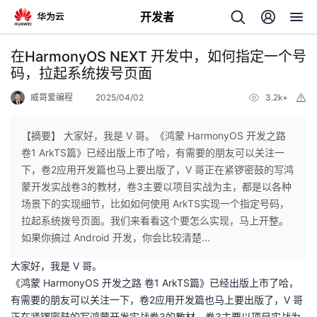
开发者
返
在HarmonyOS NEXT 开发中，如何指定一个号
回
码，拉起系统拨号页面
威哥爱编程
2025/04/02
3.2k+
举
报
【摘要】 大家好，我是 V 哥。《鸿蒙 HarmonyOS 开发之路
卷1 ArkTS篇》已经出版上市了哈，有需要的朋友可以关注一
个
下，卷2应用开发篇也马上要出版了，V 哥正在紧锣密鼓的写鸿
蒙开发实战卷3的教材，卷3主要以项目实战为主，都是以各种
我
人
场景下的实现细节，比如如何使用 ArkTS实现一个指定号码，
拉起系统拨号页面。我们来看看这个要怎么实现，马上开整。
的
主
如果你搞过 Android 开发，你会比较清楚...
大家好，我是 V 哥。
开
页
《鸿蒙 HarmonyOS 开发之路 卷1 ArkTS篇》已经出版上市了哈，
有需要的朋友可以关注一下，卷2应用开发篇也马上要出版了，V 哥
发
正在紧锣密鼓的写鸿蒙开发实战卷3的教材，卷3主要以项目实战为