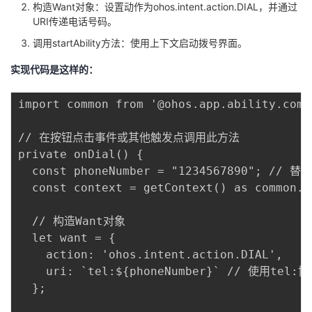
构造Want对象：设置动作为ohos.intent.action.DIAL，并通过
我
注
的
开
URI传递电话号码。
调用startAbility方法：使用上下文启动拨号界面。
的
Programs
发
实现代码是这样的：
支
者
import common from '@ohos.app.ability.commo
持
学
// 在按钮点击事件或其他触发点调用此方法

我
堂
private onDial() {

  const phoneNumber = "1234567890"; // 
的
我
我
  const context = getContext() as common
技
的
的
我
  // 构造Want对象

  let want = {

术
云
课
的
我
    action: 'ohos.intent.action.DIAL',

    uri: `tel:${phoneNumber}` // 使用tel:协
支
声
程
认
的
我
  };
