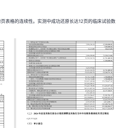
页表格的连续性。实测中成功还原长达12页的临床试验数