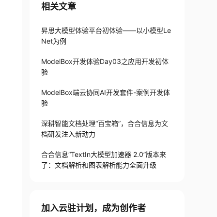
相关文章
昇思大模型体验平台初体验——以小模型Le
Net为例
ModelBox开发体验Day03之应用开发初体
验
ModelBox端云协同AI开发套件-案例开发体
验
深耕智能文档处理“百宝箱”，合合信息为文
档研发注入新动力
合合信息“TextIn大模型加速器 2.0”版本来
了：文档解析和图表解析能力全面升级
加入云驻计划，成为创作者