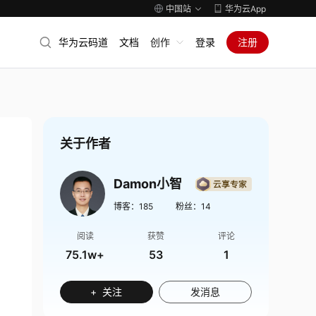
中国站
华为云App
华为云码道
文档
创作
登录
注册
关于作者
Damon小智
博客：
185
粉丝：
14
阅读
获赞
评论
75.1w+
53
1
+ 关注
发消息