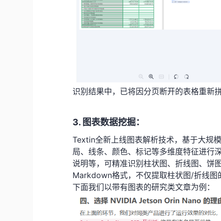
识别结果中，已将因分页断开的表格重新
3. 图表数据挖掘：
Textin全新上线图表解析技术，基于大
局、线条、颜色、标记等多维度特征进行
说明等，可精准识别柱状图、折线图、饼图
Markdown格式，不仅提取柱状图/折
下面我们以带有图表的研究类文章为例：