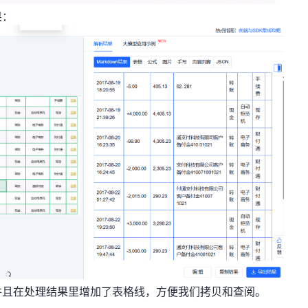
果：
并且在处理结果里增加了表格线，方便我们拷贝和查阅。