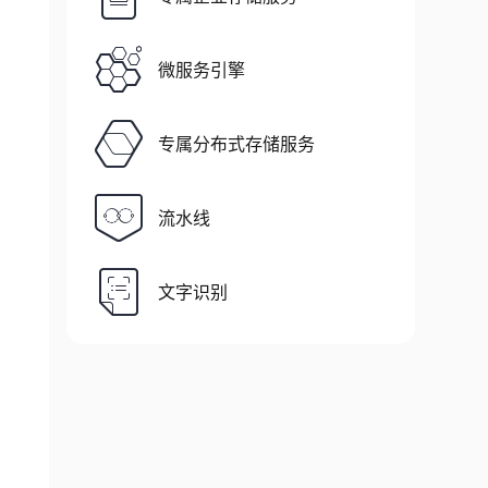
微服务引擎
专属分布式存储服务
流水线
文字识别