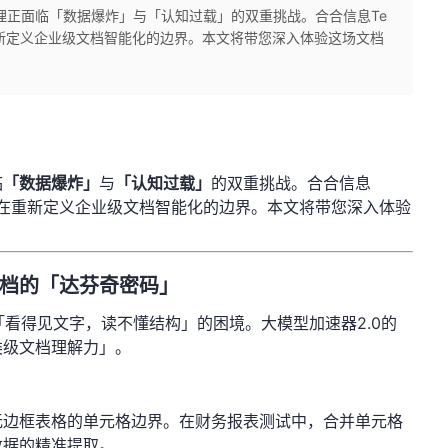
理正面临「数据爆炸」与「认知过载」的双重挑战。合合信息Te
在重新定义企业级文档智能化的边界。本文将带您深入体验这场文档
临
「数据爆炸」
与
「认知过载」
的双重挑战。合合信息
在重新定义企业级文档智能化的边界。本文将带您深入体验
杂文档的「达芬奇密码」
「看得见文字，读不懂结构」的困境。大模型加速器2.0的
类级文档理解力」。
无边框表格的单元格边界。在财务报表测试中，合并单元格
数据的精准提取。