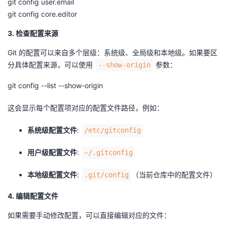
git config user.email
git config core.editor
者
3. 检查配置来源
我
Git 的配置可以来自多个层级：系统级、全局级和本地级。如果要区
分具体配置来源，可以使用
参数：
--show-origin
的
我
git config --list --show-origin
博
的
我
这会显示每个配置项对应的配置文件路径，例如：
客
论
的
我
系统级配置文件
:
/etc/gitconfig
坛
圈
的
我
用户级配置文件
:
~/.gitconfig
子
直
的
我
本地级配置文件
:
（当前仓库中的配置文件）
.git/config
我
播
活
的
4. 编辑配置文件
我
动
关
的
如果需要手动修改配置，可以直接编辑对应的文件：