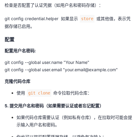
持
建
证
实
的
检查是否配置了认证凭据（如用户名和密码存储）：
议
验
收
git config credential.helper 如果显示
或其他值，表示凭
store
据存储已启用。
藏
配置
配置用户名密码:
git config --global user.name "Your Name"
git config --global user.email "your.email@example.com"
克隆代码仓库
使用
命令拉取代码仓库：
git clone
5. 提交用户名和密码（如果需要认证或者忘记配置）
如果代码仓库需要认证（例如私有仓库），在拉取时可能会提
示输入用户名和密码。
你也可以提前配置凭据存储，以避免每次输入：