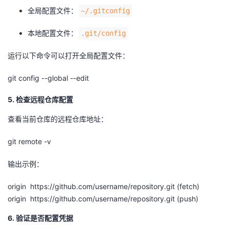
我
注
的
全局配置文件：
开
~/.gitconfig
本地配置文件：
.git/config
的
Programs
发
运行以下命令可以打开全局配置文件：
支
者
git config --global --edit
持
学
5. 检查远程仓库配置
我
堂
查看当前仓库的远程仓库地址：
的
我
我
git remote -v
技
的
的
我
输出示例：
术
云
课
的
我
origin https://github.com/username/repository.git (fetch)
origin https://github.com/username/repository.git (push)
支
声
程
认
的
我
6. 验证是否配置凭据