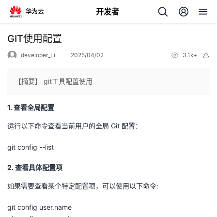
开发者
返
GIT使用配置
回
developer_Li
2025/04/02
3.1k+
举
报
【摘要】 git工具配置使用
1. 查看全局配置
个
运行以下命令查看当前用户的全局 Git 配置：
我
人
git config --list
的
主
2. 查看具体配置项
如果需要查看某个特定配置项，可以使用以下命令:
开
页
git config user.name
发