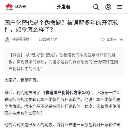
开发者
返
国产化替代是个伪命题？被误解多年的开源软
回
件，如今怎么样了？
禅道程序猿
2025/04/01
2.3k+
举
报
【摘要】 从“借火”到“造光”，创新迭代的本质就是以开源为跳
板，实现技术的跃迁，而这才是我们真正想要的“开源软件在国
个
产化替代中的应用”
大家好，我是陈哥。
我
人
最近，我们刚推出了
《禅道国产化替代方案2.0》
，正巧与一位互
我
的
主
联网行业的朋友聊到国产化替代与开源软件。他说：国产化替代是
个伪命题。很多产品不过是在国外开源软件上套皮，这和直接使用
我
的
开
页
国外技术有什么区别？
我
的
开
发
他的话确实是很多人的疑虑，当前业界也一直存在着对开源软件安