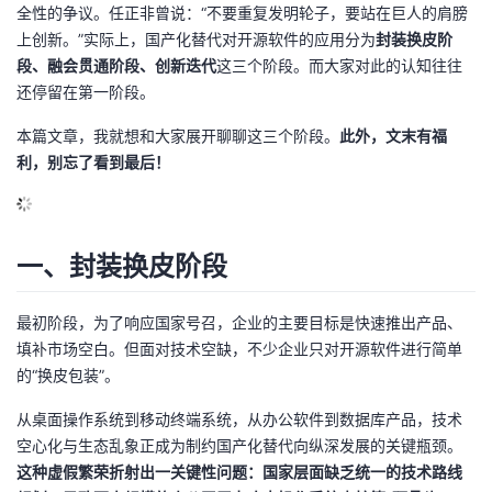
全性的争议。任正非曾说：“不要重复发明轮子，要站在巨人的肩膀
的
Programs
发
者
上创新。”实际上，国产化替代对开源软件的应用分为
封装换皮阶
段、融会贯通阶段、创新迭代
这三个阶段。而大家对此的认知往往
支
者
还停留在第一阶段。
我
本篇文章，我就想和大家展开聊聊这三个阶段。
此外，文末有福
持
学
的
我
利，别忘了看到最后！
我
堂
博
的
我
的
我
客
论
的
我
我
一、封装换皮阶段
技
的
坛
圈
的
我
的
我
最初阶段，为了响应国家号召，企业的主要目标是快速推出产品、
填补市场空白。但面对技术空缺，不少企业只对开源软件进行简单
术
云
子
直
的
我
课
的
我
的“换皮包装”。
支
声
播
活
的
程
认
的
我
从桌面操作系统到移动终端系统，从办公软件到数据库产品，技术
空心化与生态乱象正成为制约国产化替代向纵深发展的关键瓶颈。
持
建
动
关
证
实
的
这种虚假繁荣折射出一关键性问题：国家层面缺乏统一的技术路线