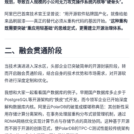
规划，导致百人规模的小公司无力攻克操作系统内核等“硬骨头”。
议
注
验
收
阿里巴巴首席技术官王坚曾说：“用开源软件贴牌国产化，就像给舶
藏
来品刷层漆——真正的替代必须从重构代码的基因开始。”
这种重构
既需要突破“重应用轻基础”的思维定式，更需建立开源治理体系。
二、融会贯通阶段
当技术演进进入深水区，头部企业已突破简单的开源封装阶段，转
而开启融会贯通阶段，结合自身的技术优势和市场需求，对开源软
件进行深度定制和优化。
我想和大家一起看看国产数据库的例子。早期国产数据库多止步于
PostgreSQL等开源架构的“换皮”式开发，而今领军企业已开始深度
解构数据库内核。阿里云PolarDB的破茧成蝶堪称典范：其创新性采
用存储计算分离架构，在事务处理层重构分布式锁管理机制，通过
RDMA网络优化实现计算节点与存储节点的高效协同。这种基于开源
而不困于开源的创新范式，使PolarDB的TPC-C测试性能较传统架构