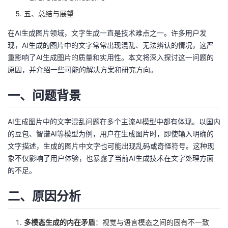
我
注
的
开
五、总结与展望
在AI生成图片领域，文字生成一直是技术难点之一。许多用户发
的
Programs
发
现，AI生成的图片中的文字常常出现混乱、无法辨认的情况，这严
重影响了AI生成图片的质量和实用性。本文将深入探讨这一问题的
支
者
原因，并介绍一些可能的解决方案和研究方向。
持
学
一、问题背景
我
堂
AI生成图片中的文字混乱问题在多个主流AI模型中都有体现。以国内
的豆包、智谱AI等模型为例，用户在生成图片时，即使输入明确的
的
我
我
文字描述，生成的图片中文字也可能出现乱码或奇怪符号。这种现
象不仅影响了用户体验，也暴露了当前AI生成技术在文字处理方面
技
的
的
我
的不足。
术
云
课
的
我
二、原因分析
支
声
程
认
的
我
多模态生成的内在矛盾
：视觉与语言模态之间的固有不一致