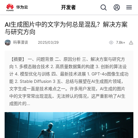
开发者
返
AI生成图片中的文字为何总是混乱？解决方案
回
与研究方向
码事漫谈
2025/03/29
7.8k+
举
报
【摘要】 一、问题背景 二、原因分析 三、解决方案与研究方
向 1. 多模态融合技术 2. 高质量数据集的构建 3. 创新的算法设
个
计 4. 模型优化与训练 四、最新技术进展 1. GPT-4o图像生成功
能 2. Stable Diffusion 3 五、总结与展望在AI生成图片领域，
我
人
文字生成一直是技术难点之一。许多用户发现，AI生成的图片
中的文字常常出现混乱、无法辨认的情况，这严重影响了AI生
的
主
成图片的...
开
页
发