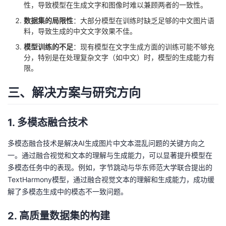
持
建
性，导致模型在生成文字和图像时难以兼顾两者的一致性。
证
实
的
数据集的局限性
：大部分模型在训练时缺乏足够的中文图片语
议
验
收
料，导致生成的中文文字效果不佳。
模型训练的不足
：现有模型在文字生成方面的训练可能不够充
藏
分，特别是在处理复杂文字（如中文）时，模型的生成能力有
限。
三、解决方案与研究方向
1. 多模态融合技术
多模态融合技术是解决AI生成图片中文本混乱问题的关键方向之
一。通过融合视觉和文本的理解与生成能力，可以显著提升模型在
多模态任务中的表现。例如，字节跳动与华东师范大学联合提出的
TextHarmony模型，通过融合视觉文本的理解和生成能力，成功缓
解了多模态生成中的模态不一致问题。
2. 高质量数据集的构建