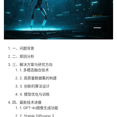
者
我
的
我
博
的
我
一、问题背景
二、原因分析
客
论
的
我
三、解决方案与研究方向
1. 多模态融合技术
坛
圈
的
我
2. 高质量数据集的构建
子
直
的
我
3. 创新的算法设计
4. 模型优化与训练
我
播
活
的
四、最新技术进展
1. GPT-4o图像生成功能
我
动
关
的
2. Stable Diffusion 3