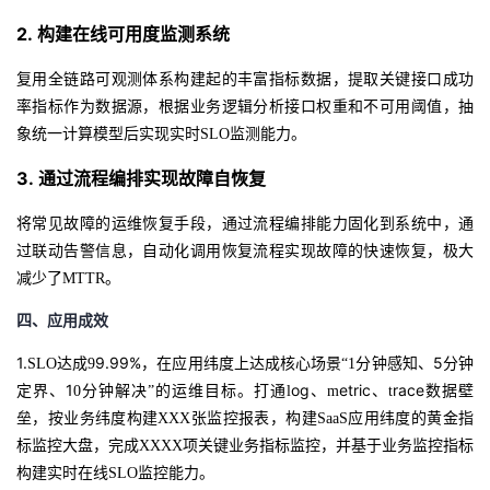
2.
构建在线可用度监测系统
复用全链路可观测体系构建起的丰富指标数据，提取关键接口成功
率指标作为数据源，根据业务逻辑分析接口权重和不可用阈值，抽
象统一计算模型后实现实时
SLO监测能力。
3.
通过流程编排实现故障自恢复
将常见故障的运维恢复手段，通过流程编排能力固化到系统中，通
过联动告警信息，自动化调用恢复流程实现故障的快速恢复，极大
减少了
MTTR
。
四、
应用成效
1.
9.99%
5
SLO达成9
，在应用纬度上达成核心场景
“1分钟感知、
分钟
1
og
etric
race
定界、
0分钟解决”的运维目标。打通l
、
m
、
t
数据壁
垒，按业务纬度构建
XXX张监控报表，构建SaaS应用纬度的黄金指
标监控大盘，完成XXXX项关键业务指标监控，并基于业务监控指标
构建实时在线SLO监控能力。