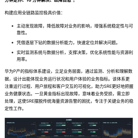
”。
持
建
证
实
的
构建应用全链路监控极具价值：
议
验
收
主动发现故障，降低故障对业务的影响，增强系统稳定性与可
藏
靠性。
凭借逐层下钻的数据分析能力，快速定位并解决问题。
实时监测系统
与
数据
分析
，
支撑
决策，优化系统性能与资源利
用率。
P产的指标体系建设，立足业务层面，通过监测、分析和理解数
华为
据，设计出能体现业务运行状况和用户体验的业务指标。该体系更
注重运行过程、用户旅程和客户交互的可视化，助力SRE更好地把握
业务健康状态。一旦黄金指标出现故障，意味着业务受损，需立即
处理，这使SRE摆脱传统海量资源告警的困扰，专注于关键业务的稳
定性工作。