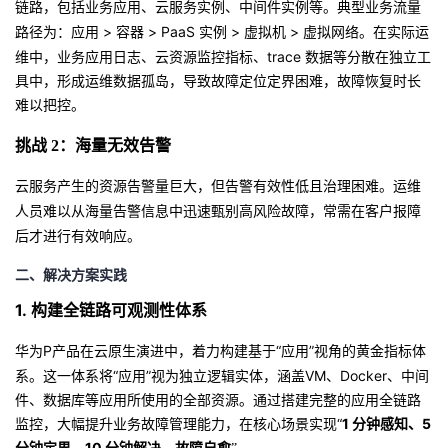
链路，包括业务应用、云服务实例、中间件实例等。典型业务流量
我
注
的
开
> 容器 > PaaS 实例 > 虚拟机 > 虚拟网络。在实际运
路径为：应用
维中，业务应用日志、云资源监控指标、trace 数据等分散在独立工
的
Programs
发
具中，形成运维数据孤岛，导致故障定位定界困难，故障恢复时长
难以把控。
支
者
挑战
2：海量无效告警
持
学
云服务产生的资源告警量巨大，但告警有效性低且治理困难。运维
人员难以从海量告警信息中迅速甄别高风险故障，常需在客户报障
我
堂
后才进行有效响应
。
的
我
我
二、
解决方案实践
1.
构建全链路可观测性体系
技
的
的
我
P产品在云原生演进中，着力构建基于“应用”视角的黄金指标体
华为
术
云
课
的
我
系。这一体系将“应用”视为独立逻辑实体，涵盖VM、Docker、中间
件、数据库等应用所使用的全部资源。通过搭建完整的应用全链路
支
声
程
认
的
我
监控，大幅提升业务故障管理能力，在核心场景实现“
1 分钟感知、5
分钟定界、10 分钟解决、故障自愈