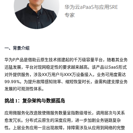
者
我
的
我
一、
背景介绍
博
的
我
P
华为
产品是
借助云原生技术搭建起
的
千万级容量平台
，随着其
业务
SaaS形式
客
论
的
我
迅猛发展
，平台
对现网稳定性
的要求越来越高
。该产品以
对外提供服务，涉及XX万用户与XXX万设备接入，业务可用度需达
99.99%。为提升故障感知效率、缩短恢复时长，亟需构建支撑业务
坛
圈
的
我
发展的可观测性体系。
子
直
的
我
挑战
1：复杂架构与数据孤岛
我
播
活
的
应用微服务化改造致使微服务数量呈指数级增长，调用层次与关系
愈发冗长。分布式云原生的深度应用，进一步加剧业务链路复杂
我
动
关
的
性。上层业务应用一旦出现故障，排障需涉及从应用到网络的完整