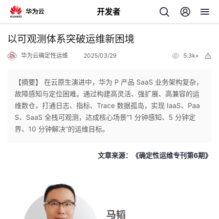
开发者
返
以可观测体系突破运维新困境
回
华为云确定性运维
2025/03/29
5.3k+
举
报
【摘要】 在云原生演进中，华为 P 产品 SaaS 业务架构复杂，
故障感知与定位困难。通过构建高灵活、强扩展、高兼容的运
维数仓，打通日志、指标、Trace 数据孤岛，实现 IaaS、Paa
个
S、SaaS 全栈可观测，达成核心场景“1 分钟感知、5 分钟定
界、10 分钟解决”的运维目标。
我
人
文章来源：《确定性运维专刊第6期》
的
主
开
页
发