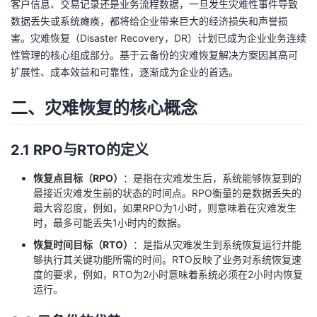
客户信息、交易记录还是业务流程数据，一旦发生灾难性事件导致
数据丢失或系统瘫痪，都将给企业带来巨大的经济损失和声誉损
者
害。灾难恢复（Disaster Recovery，DR）计划已成为企业业务连续
性管理的核心组成部分。基于云备份的灾难恢复解决方案因其高可
我
扩展性、成本效益和可靠性，逐渐成为企业的首选。
的
我
二、灾难恢复的核心概念
博
的
我
2.1 RPO与RTO的定义
客
论
的
我
恢复点目标（RPO）
：是指在灾难发生后，系统能够恢复到的
最接近灾难发生前的状态的时间点。RPO衡量的是数据丢失的
坛
圈
的
我
最大容忍度，例如，如果RPO为1小时，则意味着在灾难发生
时，最多可能丢失1小时内的数据。
子
直
的
我
恢复时间目标（RTO）
：是指从灾难发生到系统恢复运行并能
够执行其关键功能所需的时间。RTO反映了业务对系统恢复速
我
播
活
的
度的要求，例如，RTO为2小时意味着系统必须在2小时内恢复
运行。
我
动
关
的