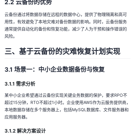
2.2 云备份的优势
我
注
的
开
云备份通过将数据存储在远程的数据中心，提供了物理隔离和高可
的
Programs
发
用性，有效避免了本地灾难对备份数据的影响。同时，云备份服务
通常提供自动化的备份和恢复功能，减少了人为干预和操作错误的
支
者
风险。
三、基于云备份的灾难恢复计划实现
持
学
我
堂
3.1 场景一：中小企业数据备份与恢复
的
我
我
3.1.1 需求分析
技
的
某中小企业希望通过云备份实现关键业务数据的保护，要求RPO不
的
我
超过15分钟，RTO不超过1小时。企业使用AWS作为云服务提供商，
术
云
本地数据存储在多个服务器上，包括MySQL数据库、文件服务器和
课
的
我
应用服务器。
支
声
程
认
的
我
3.1.2 解决方案设计