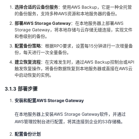
持
建
证
实
的
选择合适的云备份服务
：使用AWS Backup，它是一种全托管
的备份服务，支持多种AWS资源和本地服务器的备份。
议
验
收
部署AWS Storage Gateway
：在本地服务器上部署AWS
Storage Gateway，将本地存储与云存储无缝连接，实现文件
藏
和卷级别的备份。
配置备份策略
：根据RPO要求，设置每15分钟进行一次增量备
份，每天进行一次全量备份。
建立恢复流程
：在灾难发生时，通过AWS Backup控制台或API
触发恢复操作，将备份数据恢复到本地服务器或直接在AWS云
中启动恢复的实例。
3.1.3 部署步骤
安装和配置AWS Storage Gateway
在本地服务器上安装AWS Storage Gateway软件，并通过
AWS管理控制台进行配置，将其连接到企业的S3存储桶。
配置备份计划