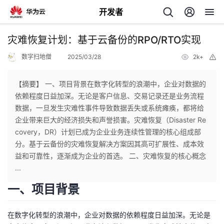
开发者
返
灾难恢复计划：基于云备份的RPO/RTO实现
回
数字扫地僧
2025/03/28
2k+
举
报
【摘要】 一、项目背景在数字化转型的浪潮中，企业对数据的
依赖程度日益加深。无论是客户信息、交易记录还是业务流程
数据，一旦发生灾难性事件导致数据丢失或系统瘫痪，都将给
个
企业带来巨大的经济损失和声誉损害。灾难恢复（Disaster Re
covery，DR）计划已成为企业业务连续性管理的核心组成部
我
人
分。基于云备份的灾难恢复解决方案因其高可扩展性、成本效
益和可靠性，逐渐成为企业的首选。 二、灾难恢复的核心概念
的
主
...
一、项目背景
开
页
在数字化转型的浪潮中，企业对数据的依赖程度日益加深。无论是
发