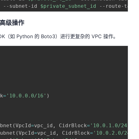
e --subnet-id 
$private_subnet_id
 --route-tabl
进行高级操作
如 Python 的 Boto3）进行更复杂的 VPC 操作。
ck
=
'10.0.0.0/16'
)
ubnet
(
VpcId
=
vpc_id
,
 CidrBlock
=
'10.0.1.0/24'
,
 
subnet
(
VpcId
=
vpc_id
,
 CidrBlock
=
'10.0.2.0/24'
,