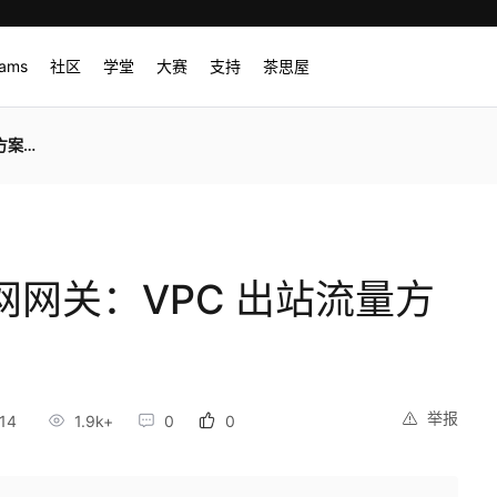
rams
社区
学堂
大赛
支持
茶思屋
案对比
互联网网关：VPC 出站流量方
举报
14
1.9k+
0
0