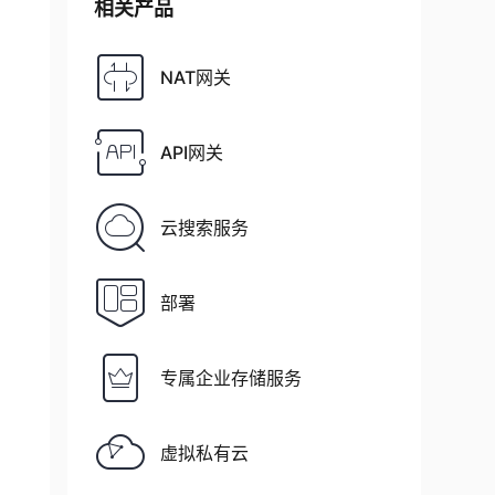
相关产品
pc_id
NAT网关
s=
$vpc_id
"
 --query 
'RouteTables[0].RouteTable
ock 
0.0
.0.0/0 --gateway-id 
$igw_id
API网关
云搜索服务
locationId'
 --output text
)
部署
location-id $nat_eip_allocation_id --query 
'N
专属企业存储服务
虚拟私有云
eTable.RouteTableId'
 --output text
)
lock 
0.0
.0.0/0 --nat-gateway-id 
$nat_gw_id