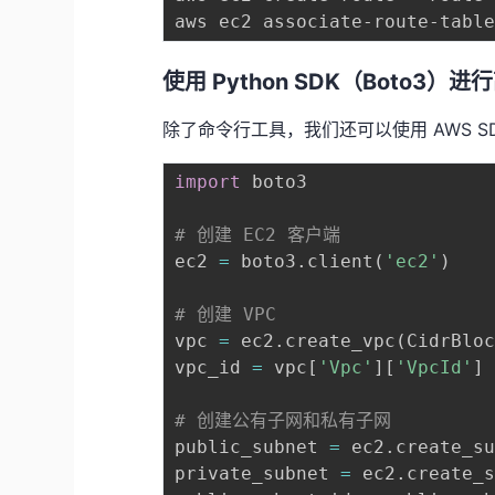
aws ec2 associate-route-tabl
使用 Python SDK（Boto3）
除了命令行工具，我们还可以使用 AWS SDK（
import
 boto3

# 创建 EC2 客户端
ec2 
=
 boto3
.
client
(
'ec2'
)
# 创建 VPC
vpc 
=
 ec2
.
create_vpc
(
CidrBlo
vpc_id 
=
 vpc
[
'Vpc'
]
[
'VpcId'
]
# 创建公有子网和私有子网
public_subnet 
=
 ec2
.
create_s
private_subnet 
=
 ec2
.
create_