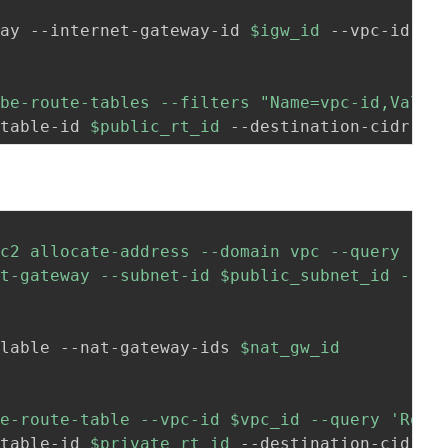
way --internet-gateway-id 
$igw_id
 --vpc-id 
$v
ibe-route-tables --filters 
"Name=vpc-id,Value
-table-id 
$public_rt_id
 --destination-cidr-bl
ec2 allocate-address --domain vpc --query 
'Al
at-gateway --subnet-id $public_subnet_id --al
ilable --nat-gateway-ids 
$nat_gw_id
te-route-table --vpc-id $vpc_id --query 
'Rout
-table-id 
$private_rt_id
 --destination-cidr-b