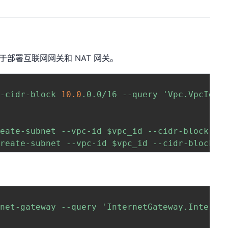
于部署互联网网关和 NAT 网关。
--cidr-block 
10.0
.0.0/16 --query 
'Vpc.VpcId'
 
reate-subnet --vpc-id $vpc_id --cidr-block 
10
create-subnet --vpc-id $vpc_id --cidr-block 
1
rnet-gateway --query 
'InternetGateway.Interne