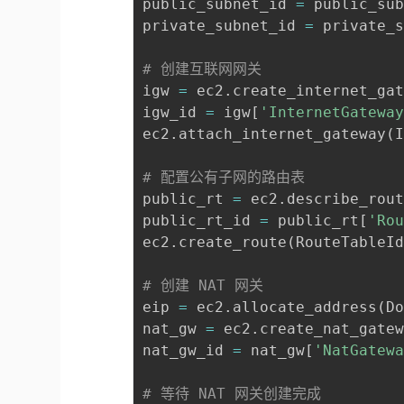
public_subnet_id 
=
 public_su
private_subnet_id 
=
 private_
# 创建互联网网关
igw 
=
 ec2
.
create_internet_ga
igw_id 
=
 igw
[
'InternetGatewa
ec2
.
attach_internet_gateway
(
# 配置公有子网的路由表
public_rt 
=
 ec2
.
describe_rou
public_rt_id 
=
 public_rt
[
'Ro
ec2
.
create_route
(
RouteTableI
# 创建 NAT 网关
eip 
=
 ec2
.
allocate_address
(
D
nat_gw 
=
 ec2
.
create_nat_gate
nat_gw_id 
=
 nat_gw
[
'NatGatew
# 等待 NAT 网关创建完成