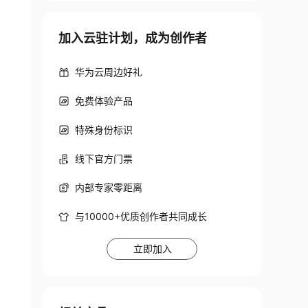
加入云驻计划，成为创作者
华为云周边好礼
免费体验产品
--output text
)
特殊身份标识
线下官方门票
.0
.1.0/24 --availability-zone us-east-1a --qu
内部专家零距离
0.0
.2.0/24 --availability-zone us-east-1a --q
与10000+优质创作者共同成长
立即加入
tGatewayId'
 --output text
)