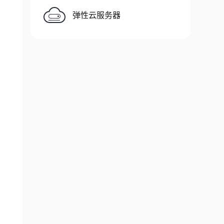
e-id 
$private_rt_id
弹性云服务器
AvailabilityZone
=
'us-east-1a'
)
 AvailabilityZone
=
'us-east-1a'
)