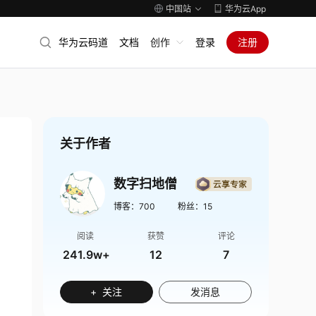
中国站
华为云App
华为云码道
文档
创作
登录
注册
关于作者
数字扫地僧
博客：
700
粉丝：
15
阅读
获赞
评论
241.9w+
12
7
+ 关注
发消息