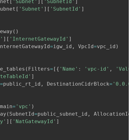
bnet
[
'Subnet'
]
[
'SubnetId'
]
subnet
[
'Subnet'
]
[
'SubnetId'
]
teway
(
)
y'
]
[
'InternetGatewayId'
]
InternetGatewayId
=
igw_id
,
 VpcId
=
vpc_id
)
te_tables
(
Filters
=
[
{
'Name'
:
'vpc-id'
,
'Values
uteTableId'
]
d
=
public_rt_id
,
 DestinationCidrBlock
=
'0.0.0.0
omain
=
'vpc'
)
way
(
SubnetId
=
public_subnet_id
,
 AllocationId
=
e
ay'
]
[
'NatGatewayId'
]