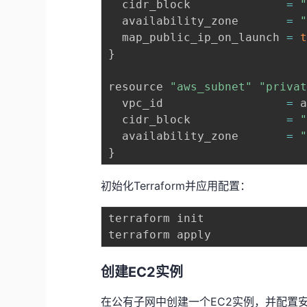
  cidr_block              
=
  availability_zone       
=
  map_public_ip_on_launch 
=
}
resource 
"aws_subnet"
"priva
  vpc_id                  
=
 
  cidr_block              
=
  availability_zone       
=
}
初始化Terraform并应用配置：
terraform init

创建EC2实例
在公有子网中创建一个EC2实例，并配置安