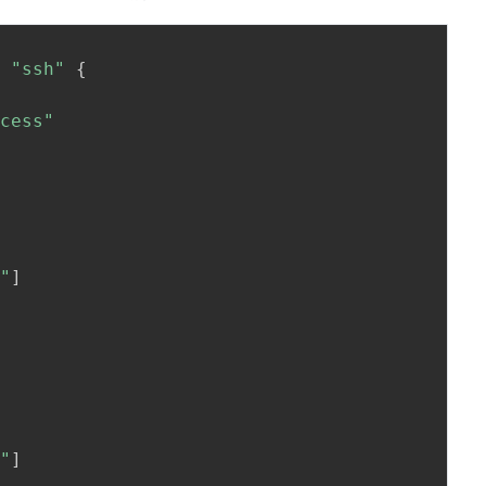
"
"ssh"
{
ccess"
0"
]
0"
]