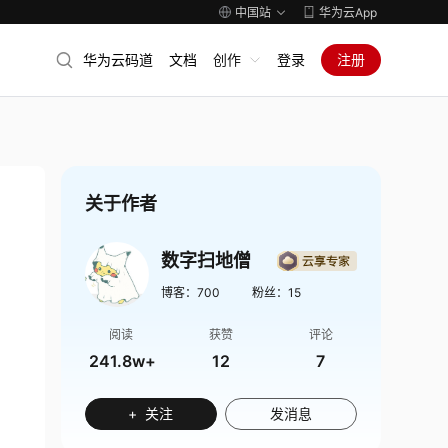
中国站
华为云App
华为云码道
文档
创作
登录
注册
关于作者
数字扫地僧
博客：
700
粉丝：
15
阅读
获赞
评论
241.8w+
12
7
+ 关注
发消息