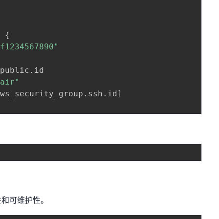
"
{
ef1234567890"
.
public
.
id

pair"
aws_security_group
.
ssh
.
id
]
性和可维护性。