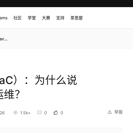
rams
社区
学堂
大赛
支持
茶思屋
维？
aC）：为什么说
了运维？
举报
26
1.5k+
0
0