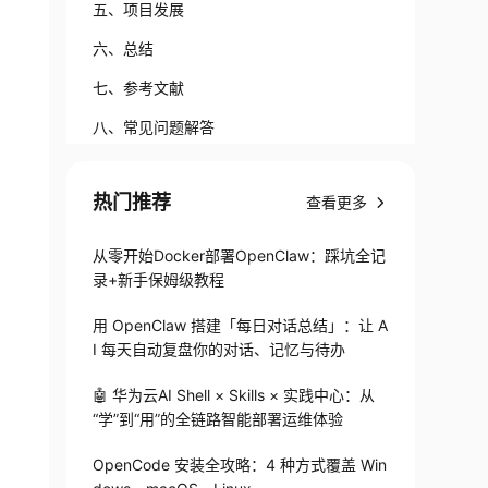
五、项目发展
六、总结
七、参考文献
八、常见问题解答
热门推荐
查看更多
从零开始Docker部署OpenClaw：踩坑全记
录+新手保姆级教程
用 OpenClaw 搭建「每日对话总结」：让 A
ux_amd64.zip

I 每天自动复盘你的对话、记忆与待办
🤖 华为云AI Shell × Skills × 实践中心：从
“学”到“用”的全链路智能部署运维体验
OpenCode 安装全攻略：4 种方式覆盖 Win