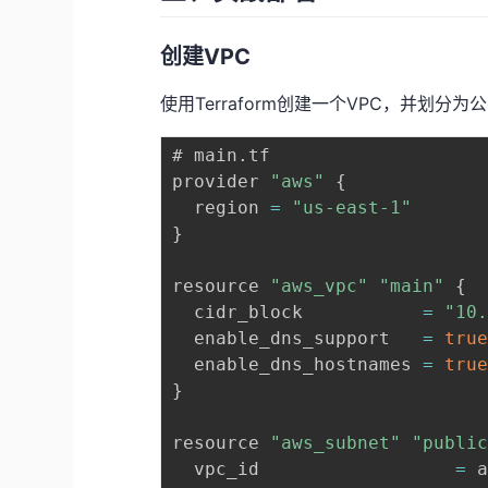
创建VPC
使用Terraform创建一个VPC，并划分
# main
.
tf

provider 
"aws"
{
  region 
=
"us-east-1"
}
resource 
"aws_vpc"
"main"
{
  cidr_block           
=
"10
  enable_dns_support   
=
tru
  enable_dns_hostnames 
=
tru
}
resource 
"aws_subnet"
"publi
  vpc_id                  
=
 