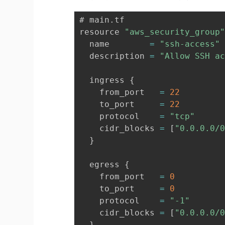
# main
.
tf

resource 
"aws_security_group
  name        
=
"ssh-access"
  description 
=
"Allow SSH a
  ingress 
{
    from_port   
=
22
    to_port     
=
22
    protocol    
=
"tcp"
    cidr_blocks 
=
[
"0.0.0.0/
}
  egress 
{
    from_port   
=
0
    to_port     
=
0
    protocol    
=
"-1"
    cidr_blocks 
=
[
"0.0.0.0/
}