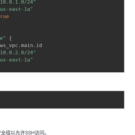
"10.0.1.0/24"
"us-east-1a"
true
te"
{
aws_vpc
.
main
.
id

"10.0.2.0/24"
"us-east-1a"
全组以允许SSH访问。