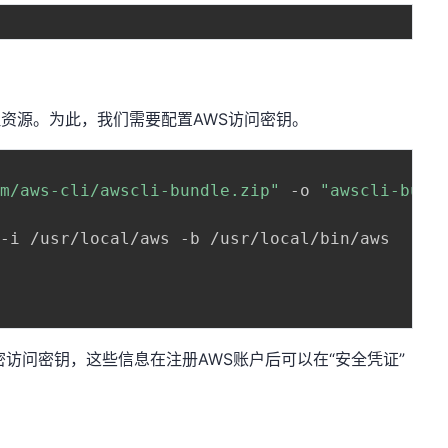
来管理资源。为此，我们需要配置AWS访问密钥。
om/aws-cli/awscli-bundle.zip"
 -o 
"awscli-bund
-i /usr/local/aws -b /usr/local/bin/aws

密访问密钥，这些信息在注册AWS账户后可以在“安全凭证”