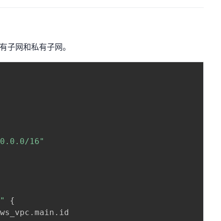
为公有子网和私有子网。
.0.0.0/16"
e
e
c"
{
aws_vpc
.
main
.
id
