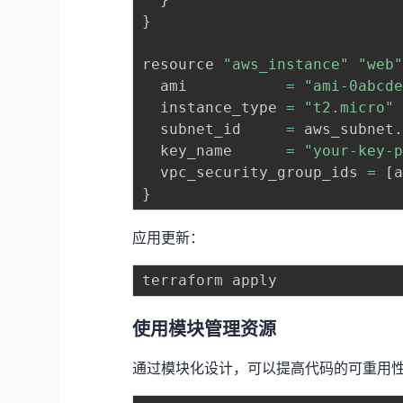
}
resource 
"aws_instance"
"web
  ami           
=
"ami-0abcd
  instance_type 
=
"t2.micro"
  subnet_id     
=
 aws_subnet
  key_name      
=
"your-key-
  vpc_security_group_ids 
=
[
}
应用更新：
使用模块管理资源
通过模块化设计，可以提高代码的可重用