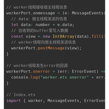
// worker线程接收宿主线程信息
workerPort
.
onmessage 
=
(
e
:
 MessageEvents
)
:
// data：宿主线程发送的信息
let
 data
:
 number 
=
 e
.
data
;
// 往收到的buffer里写入数据
const
 view 
=
new
Int8Array
(
data
)
.
fill
(
3
)
// worker线程向宿主线程发送信息
  workerPort
.
postMessage
(
view
)
;
}
// worker线程发生error的回调
workerPort
.
onerror
=
(
err
:
 ErrorEvent
)
=>
  console
.
log
(
"worker.ets onerror"
+
 err
.
m
}
// Index.ets
import
{
 worker
,
 MessageEvents
,
 ErrorEvent