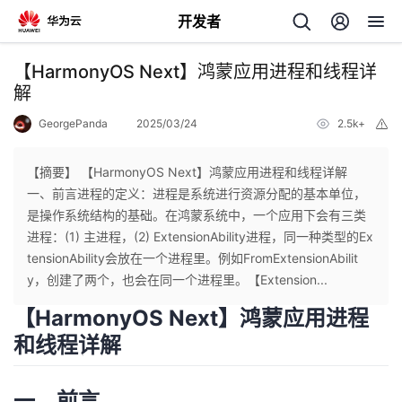
开发者
返
【HarmonyOS Next】鸿蒙应用进程和线程详
回
解
GeorgePanda
2025/03/24
2.5k+
举
报
【摘要】 【HarmonyOS Next】鸿蒙应用进程和线程详解
一、前言进程的定义：进程是系统进行资源分配的基本单位，
个
是操作系统结构的基础。在鸿蒙系统中，一个应用下会有三类
进程：(1) 主进程，(2) ExtensionAbility进程，同一种类型的Ex
我
人
tensionAbility会放在一个进程里。例如FromExtensionAbilit
y，创建了两个，也会在同一个进程里。【Extension...
的
主
【HarmonyOS Next】鸿蒙应用进程
和线程详解
开
页
发
一、前言