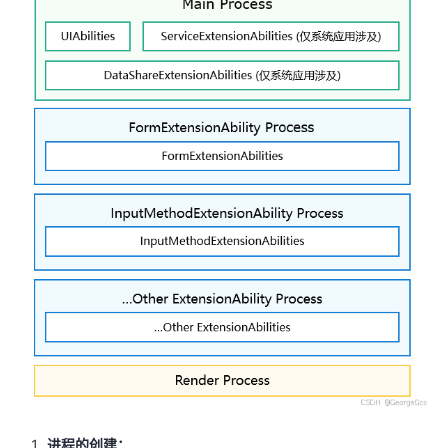
持
建
证
实
的
议
验
收
藏
进程的创建：