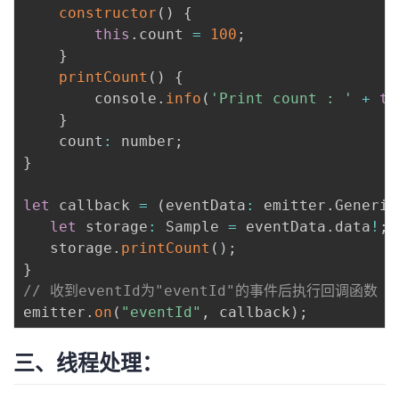
constructor
(
)
{
this
.
count 
=
100
;
}
printCount
(
)
{
        console
.
info
(
'Print count : '
+
th
}
    count
:
 number
;
}
let
 callback 
=
(
eventData
:
 emitter
.
Generic
let
 storage
:
 Sample 
=
 eventData
.
data
!
;
   storage
.
printCount
(
)
;
}
// 收到eventId为"eventId"的事件后执行回调函数
emitter
.
on
(
"eventId"
,
 callback
)
;
三、线程处理：