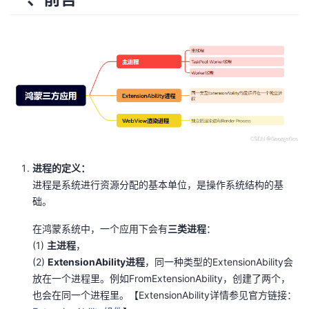
者
我
的
我
博
的
我
客
论
的
我
进程的定义：
进程是系统进行资源分配的基本单位，是操作系统结构的基
坛
圈
的
我
础。
子
直
的
我
在鸿蒙系统中，一个应用下会有
三类进程
：
(1)
主进程
，
我
播
活
的
(2)
ExtensionAbility进程
，同一种类型的ExtensionAbility会
放在一个进程里。例如FromExtensionAbility，创建了两个，
我
动
关
的
也会在同一个进程里。【ExtensionAbility详情参见官方链接：