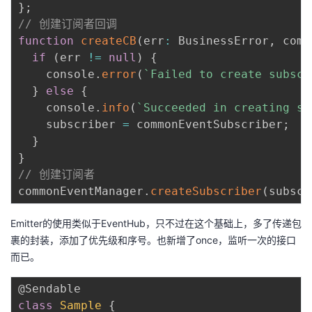
}
;
// 创建订阅者回调
function
createCB
(
err
:
 BusinessError
,
 comm
if
(
err 
!=
null
)
{
    console
.
error
(
`
Failed to create subscr
}
else
{
    console
.
info
(
`
Succeeded in creating su
    subscriber 
=
 commonEventSubscriber
;
}
}
// 创建订阅者
commonEventManager
.
createSubscriber
(
subscr
Emitter的使用类似于EventHub，只不过在这个基础上，多了传递包
裹的封装，添加了优先级和序号。也新增了once，监听一次的接口
而已。
class
Sample
{