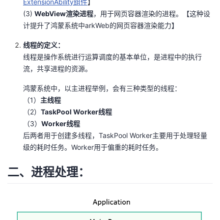
ExtensionAbility组件
】
我
注
的
开
(3)
WebView渲染进程
，用于网页容器渲染的进程。【这种设
计提升了鸿蒙系统中arkWeb的网页容器渲染能力】
的
Programs
发
线程的定义：
线程是操作系统进行运算调度的基本单位，是进程中的执行
支
者
流，共享进程的资源。
持
学
鸿蒙系统中，以主进程举例，会有三种类型的线程：
（1）
主线程
我
堂
（2）
TaskPool Worker线程
（3）
Worker线程
的
我
我
后两者用于创建多线程，TaskPool Worker主要用于处理轻量
级的耗时任务。Worker用于偏重的耗时任务。
技
的
的
我
二、进程处理：
术
云
课
的
我
支
声
程
认
的
我