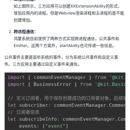
如上图所示，三方应用可以创建XXExtensionAbility的形式，
增加应用内的进程。但是Webview渲染进程和主进程的是不能
创建增加。
跨进程通信：
鸿蒙系统目前提供了两种方式实现跨进程通信，公共事件和
Emitter。这两个方案外，startAbility也可传递一些信息。
公共事件主要是监听系统的事件，分为系统公共事件和自定义事
件。三方应用主要通过自定义事件来通信。
import
{
 commonEventManager 
}
from
'@kit.B
import
{
 BusinessError 
}
from
'@kit.BasicS
// 定义订阅者，用于保存创建成功的订阅者对象，后续使
let
 subscriber
:
 commonEventManager
.
CommonE
// 订阅者信息
let
 subscribeInfo
:
 commonEventManager
.
Comm
    events
:
[
"event"
]