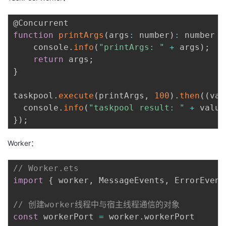
function
printArgs
(
args
:
 number
)
:
 number 
{
    console
.
info
(
"printArgs: "
+
 args
)
;
return
 args
;
}
taskpool
.
execute
(
printArgs
,
100
)
.
then
(
(
val
  console
.
info
(
"taskpool result: "
+
 value
}
)
;
Worker：
// Worker.ets
import
{
 worker
,
 MessageEvents
,
 ErrorEvent
// 创建worker线程中与宿主线程通信的对象
const
 workerPort 
=
 worker
.
workerPort
