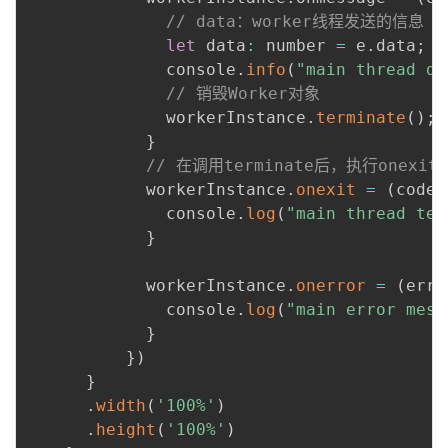
// data：worker线程发送的信息
let
 data
:
 number 
=
 e
.
data
;
              console
.
info
(
"main thread da
// 销毁Worker对象
              workerInstance
.
terminate
(
)
;
}
// 在调用terminate后，执行onexit
            workerInstance
.
onexit
=
(
code
)
              console
.
log
(
"main thread ter
}
            workerInstance
.
onerror
=
(
err
:
              console
.
log
(
"main error mess
}
}
)
}
.
width
(
'100%'
)
.
height
(
'100%'
)