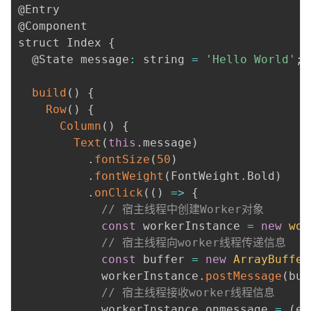
@Entry

@Component

struct Index 
{
  @State message
:
 string 
=
'Hello World'
;
build
(
)
{
Row
(
)
{
Column
(
)
{
Text
(
this
.
message
)
.
fontSize
(
50
)
.
fontWeight
(
FontWeight
.
Bold
)
.
onClick
(
(
)
=>
{
// 宿主线程中创建Worker对象
const
 workerInstance 
=
new
wor
// 宿主线程向worker线程传递信息
const
 buffer 
=
new
ArrayBuffer
            workerInstance
.
postMessage
(
buf
// 宿主线程接收worker线程信息
            workerInstance
.
onmessage 
=
(
e
: