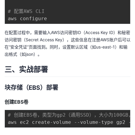
持
建
证
实
的
# 配置AWS CLI
议
验
收
藏
在配置过程中，需要输入AWS访问密钥ID（Access Key ID）和秘密
访问密钥（Secret Access Key），这些信息在注册AWS账户后可以
在“安全凭证”页面找到。同时，设置默认区域（如us-east-1）和输
出格式（如json）。
三、实战部署
块存储（EBS）部署
创建EBS卷
# 创建EBS卷，类型为gp2（通用SSD），大小为100GB，区
aws ec2 create-volume --volume-type gp2 --