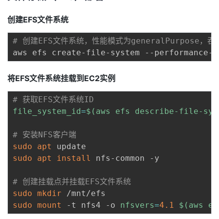
创建EFS文件系统
# 创建EFS文件系统，性能模式为generalPurpose，吞
将EFS文件系统挂载到EC2实例
# 获取EFS文件系统ID
file_system_id
=
$(
aws efs describe-file-sys
# 安装NFS客户端
sudo
apt
sudo
apt
install
 nfs-common -y

# 创建挂载点并挂载EFS文件系统
sudo
mkdir
sudo
mount
 -t nfs4 -o 
nfsvers
=
4.1
$(
aws ef