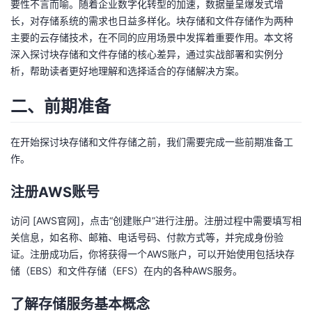
要性不言而喻。随着企业数字化转型的加速，数据量呈爆发式增
长，对存储系统的需求也日益多样化。块存储和文件存储作为两种
者
主要的云存储技术，在不同的应用场景中发挥着重要作用。本文将
深入探讨块存储和文件存储的核心差异，通过实战部署和实例分
我
析，帮助读者更好地理解和选择适合的存储解决方案。
的
我
二、前期准备
博
的
我
在开始探讨块存储和文件存储之前，我们需要完成一些前期准备工
客
论
的
我
作。
注册AWS账号
坛
圈
的
我
访问 [AWS官网]，点击“创建账户”进行注册。注册过程中需要填写相
子
直
的
我
关信息，如名称、邮箱、电话号码、付款方式等，并完成身份验
证。注册成功后，你将获得一个AWS账户，可以开始使用包括块存
我
播
活
的
储（EBS）和文件存储（EFS）在内的各种AWS服务。
我
动
关
的
了解存储服务基本概念