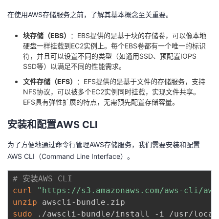
我
注
的
开
在使用AWS存储服务之前，了解其基本概念至关重要。
的
Programs
发
块存储（EBS）
：EBS提供的是基于块的存储卷，可以像本地
硬盘一样挂载到EC2实例上。每个EBS卷都有一个唯一的标识
符，并且可以设置不同的类型（如通用SSD、预配置IOPS
支
者
SSD等）以满足不同的性能需求。
持
文件存储（EFS）
：EFS提供的是基于文件的存储服务，支持
学
NFS协议，可以被多个EC2实例同时挂载，实现文件共享。
EFS具有弹性扩展的特点，无需预先配置存储容量。
我
堂
安装和配置AWS CLI
的
我
我
为了方便地通过命令行管理AWS存储服务，我们需要安装和配置
技
的
的
我
AWS CLI（Command Line Interface）。
术
云
课
的
我
# 安装AWS CLI
curl
"https://s3.amazonaws.com/aws-cli/aws
支
声
程
认
的
我
unzip
sudo
 ./awscli-bundle/install -i /usr/local