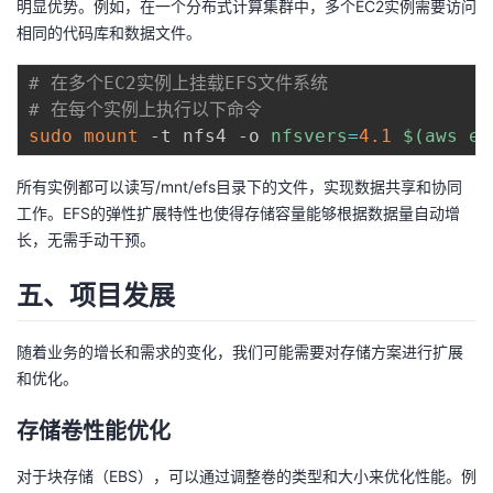
明显优势。例如，在一个分布式计算集群中，多个EC2实例需要访问
相同的代码库和数据文件。
# 在多个EC2实例上挂载EFS文件系统
# 在每个实例上执行以下命令
sudo
mount
 -t nfs4 -o 
nfsvers
=
4.1
$(
aws ef
所有实例都可以读写/mnt/efs目录下的文件，实现数据共享和协同
工作。EFS的弹性扩展特性也使得存储容量能够根据数据量自动增
长，无需手动干预。
五、项目发展
随着业务的增长和需求的变化，我们可能需要对存储方案进行扩展
和优化。
存储卷性能优化
对于块存储（EBS），可以通过调整卷的类型和大小来优化性能。例