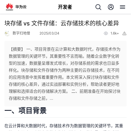
开发者
返
块存储 vs 文件存储：云存储技术的核心差异
回
数字扫地僧
2025/03/24
1.6k+
举
报
【摘要】 一、项目背景在云计算和大数据时代，存储技术作为
数据管理的关键环节，其重要性不言而喻。随着企业数字化转
型的加速，数据量呈爆发式增长，对存储系统的需求也日益多
个
样化。块存储和文件存储作为两种主要的云存储技术，在不同
的应用场景中发挥着重要作用。本文将深入探讨块存储和文件
我
人
存储的核心差异，通过实战部署和实例分析，帮助读者更好地
理解和选择适合的存储解决方案。 二、前期准备在开始探讨块
的
主
存储和文件存储之前，...
一、项目背景
开
页
在云计算和大数据时代，存储技术作为数据管理的关键环节，其重
发