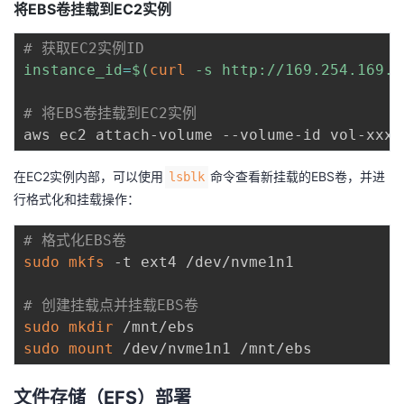
将EBS卷挂载到EC2实例
# 获取EC2实例ID
instance_id
=
$(
curl
 -s http://169.254.169.2
# 将EBS卷挂载到EC2实例
aws ec2 attach-volume --volume-id vol-xxxx
在EC2实例内部，可以使用
命令查看新挂载的EBS卷，并进
lsblk
行格式化和挂载操作：
# 格式化EBS卷
sudo
mkfs
 -t ext4 /dev/nvme1n1

# 创建挂载点并挂载EBS卷
sudo
mkdir
sudo
mount
文件存储（EFS）部署