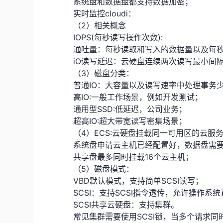
系统盘和数据盘都支持数据加密；
实时监控cloudi：
（2）相关概念
IOPS(每秒读写操作次数):
通吐量：每秒读取和写入的数据量以及每
iO读写延迟：云硬盘连续两次读写最小间
（3）磁盘分类：
普通IO：大容量以及读写速率中处理事务
高IO:一般工作场景，例如开发测试；
通用型SSD:低延迟，公司业务；
超高IO:超大带宽读写密集场景；
（4）ECS:云硬盘挂载同一可用区的云服
系统盘申请云主机已经配置好，数据盘需
共享盘最多同时挂载16个云主机；
（5）磁盘模式：
VBD默认模式，支持简单SCSI读写；
SCSI：支持SCSI指令透传，允许操作系
SCSI共享云硬盘：支持集群。
常见集群需要使用SCSI锁，当多个请求