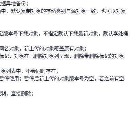
数据异地备份；
桶中，默认复制对象的存储类别与源对象一致，也可以对复
定版本号下载对象，不指定默认下载最新对象，默认李处桶
传同名对象，新上传的对象覆盖原有对象；
除标记，对象在已删除对象列呈现，删除带删除标记的对象
对象列表中，不会同时存在；
能暂停使用；暂停后新上传的对象版本号为空，若之前有空
控制，直接删除；
，