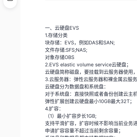
一、云硬盘EVS
1.存储分类
块存储：EVS，例如DAS和SAN;
文件存储:SFS;NAS;
对象存储OBS
2.EVS elastic volume service云硬盘；
云硬盘简称磁盘，要挂载到云服务器使用
3.云服务器：弹性云服务器和裸金属云服
云硬盘分为数据盘和系统盘：
对于系统盘：直接快照或者备份创建云主
弹性扩展创建云硬盘最小10GB最大32T；
4.扩容：
（1）最小扩容步长1GB;
支持平滑扩容，扩容时候不影响当前业务
申请扩容容量不超过当前剩余容量；