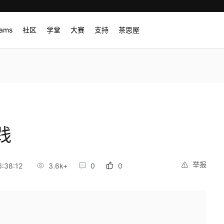
rams
社区
学堂
大赛
支持
茶思屋
践
举报
:38:12
3.6k+
0
0