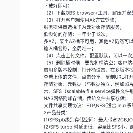
下载好即可；
（2）下载OBS browser+工具，解压并
（3）打开客户端使用Ak方式登陆；
服务提供商选择华为云对象存储服务；
低频访问存储：一年少于12次；
多AZ，某个AZ桶不可用，其他AZ仍然可
输入桶名称，全局唯一；
（4）点击上传文件，配置默认，可以一次
（5）删除桶时候，要先将桶清空；客户端
启用多版本控制：打开桶设置，在多版本
查看上传的文件：点击分享，复制URL打开
存储对象：元数据（与数据独立，例如照片
六、SFS（scalable file service弹性
NAS网络附加存储，传统文件共享存储；
文件共享实现协议：FTP,NFS(适合linux系统),CI
2产品分类：
(1)SFS:pb级别存储空间；最大带宽2GB,I
(2)SFS turbo:时延更低，容量比SFS小