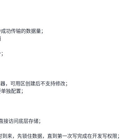
秒成功传输的数据量；
隔
少；
务器，可用区创建后不支持修改；
要单独配置；
统直接访问底层存储；
同时到来，先锁住数据，直到第一次写完成在开发写权限；