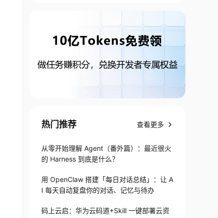
热门推荐
查看更多
从零开始理解 Agent（番外篇）：最近很火
的 Harness 到底是什么？
用 OpenClaw 搭建「每日对话总结」：让 A
I 每天自动复盘你的对话、记忆与待办
码上云启：华为云码道+Skill 一键部署云资