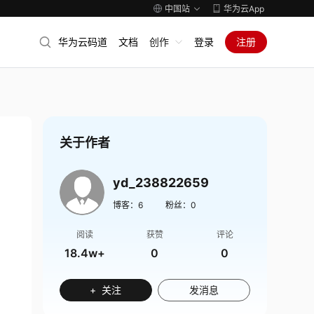
中国站
华为云App
华为云码道
文档
创作
登录
注册
关于作者
yd_238822659
博客：
6
粉丝：
0
阅读
获赞
评论
18.4w+
0
0
+ 关注
发消息