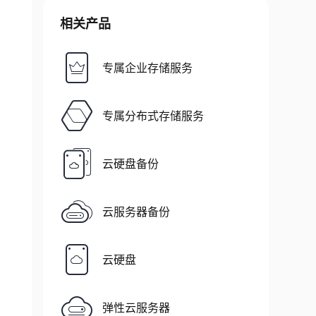
相关产品
专属企业存储服务
专属分布式存储服务
云硬盘备份
云服务器备份
云硬盘
弹性云服务器