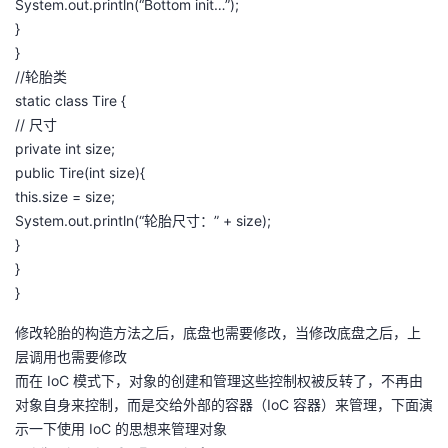
System.out.println(“Bottom init…”);
}
}
//轮胎类
static class Tire {
// 尺⼨
private int size;
public Tire(int size){
this.size = size;
System.out.println(“轮胎尺⼨：” + size);
}
}
}
修改轮胎的构造方法之后，底盘也需要修改，当修改底盘之后，上
层调用也需要修改
而在 IoC 模式下，对象的创建和管理这些控制权被反转了，不再由
对象自身来控制，而是交给外部的容器（IoC 容器）来管理，下面演
示一下使用 IoC 的思想来管理对象