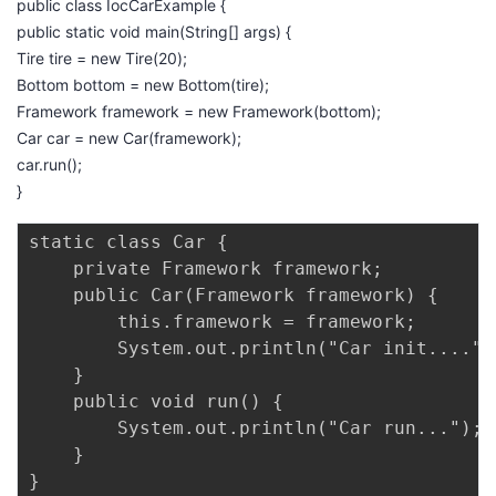
public class IocCarExample {
public static void main(String[] args) {
Tire tire = new Tire(20);
Bottom bottom = new Bottom(tire);
Framework framework = new Framework(bottom);
Car car = new Car(framework);
car.run();
}
static class Car {

    private Framework framework;

    public Car(Framework framework) {

        this.framework = framework;

        System.out.println("Car init....");
    }

    public void run() {

        System.out.println("Car run...");

    }

}
