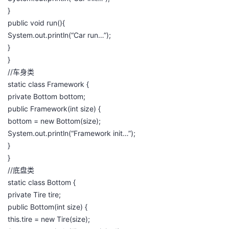
持
建
证
实
的
}
public void run(){
议
验
收
System.out.println(“Car run…”);
}
藏
}
//车身类
static class Framework {
private Bottom bottom;
public Framework(int size) {
bottom = new Bottom(size);
System.out.println(“Framework init…”);
}
}
//底盘类
static class Bottom {
private Tire tire;
public Bottom(int size) {
this.tire = new Tire(size);