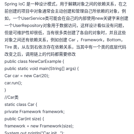
Spring IoC 是一种设计模式，用于解耦对象之间的依赖关系，在之
我
注
的
开
前创建的项目中对象通常会主动创建和管理自己所依赖的对象，例
如，一个UserService类可能会在自己的内部使用new关键字来创建
的
Programs
发
一个UserRepository对象用于数据访问，这样设计看似没有问题，
但是可维护性却很低，当有很多类创建了各自的对象时，并且这些
支
者
对象之间还有依赖关系，例如创建 Car ，Framework，Bottom，
Tire 类，从左到右依次存在依赖关系，当其中有一个类的底层代码
持
学
改变之后，调用链上的代码都需要修改
public class NewCarExample {
我
堂
public static void main(String[] args) {
Car car = new Car(20);
的
我
我
car.run();
}
技
的
的
我
//Car类
static class Car {
术
云
课
的
我
private Framework framework;
public Car(int size) {
支
声
程
认
的
我
framework = new Framework(size);
System.out.println(“Car init…”);