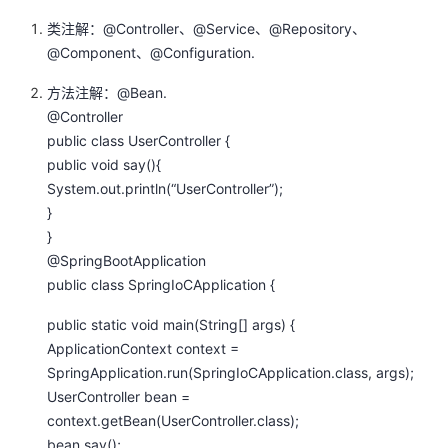
类注解：@Controller、@Service、@Repository、
@Component、@Configuration.
方法注解：@Bean.
@Controller
public class UserController {
public void say(){
System.out.println(“UserController”);
}
}
@SpringBootApplication
public class SpringIoCApplication {
public static void main(String[] args) {
ApplicationContext context =
SpringApplication.run(SpringIoCApplication.class, args);
UserController bean =
context.getBean(UserController.class);
bean.say();