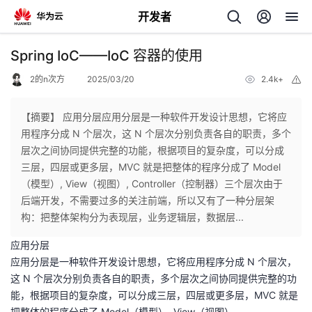
开发者
返
Spring IoC——IoC 容器的使用
回
2的n次方
2025/03/20
2.4k+
举
报
【摘要】 应用分层应用分层是一种软件开发设计思想，它将应
用程序分成 N 个层次，这 N 个层次分别负责各自的职责，多个
层次之间协同提供完整的功能，根据项目的复杂度，可以分成
个
三层，四层或更多层，MVC 就是把整体的程序分成了 Model
（模型）, View（视图）, Controller（控制器）三个层次由于
我
人
后端开发，不需要过多的关注前端，所以又有了一种分层架
构：把整体架构分为表现层，业务逻辑层，数据层...
的
主
应用分层
应用分层是一种软件开发设计思想，它将应用程序分成 N 个层次，
开
页
这 N 个层次分别负责各自的职责，多个层次之间协同提供完整的功
能，根据项目的复杂度，可以分成三层，四层或更多层，MVC 就是
发
把整体的程序分成了 Model（模型）, View（视图）,