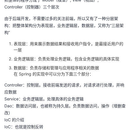
Controller（控制器）三个层次
者
由于后端开发，不需要过多的关注前端，所以又有了一种分层架
我
构：把整体架构分为表现层，业务逻辑层，数据层，又称为“三层架
构”
的
我
表现层：用来展示数据结果和接收用户指令，是最接近用户的
一层
博
的
我
业务逻辑层：负责处理业务逻辑，包含业务逻辑的具体实现
客
论
的
我
数据层：负责存储和管理与应用程序相关的数据
在 Spring 的实现中可以分为下面三个部分：
坛
圈
的
我
Controller：控制层。接收前端发送的请求，对请求进行处理，并响
应数据
子
直
的
我
Service：业务逻辑层。处理具体的业务逻辑
Dao：数据访问层，也被称为持久层。负责数据访问，操作（增删查
我
播
活
的
改）
IoC 的介绍
我
动
关
的
IoC：也就是控制反转