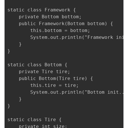
static class Framework {

    private Bottom bottom;

    public Framework(Bottom bottom) {

        this.bottom = bottom;

        System.out.println("Framework init.
    }

}

static class Bottom {

    private Tire tire;

    public Bottom(Tire tire) {

        this.tire = tire;

        System.out.println("Bottom init..."
    }

}

static class Tire {

    private int size;
