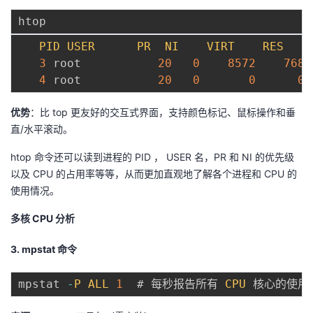
PID
USER
PR
NI
VIRT
RES
3
 root           
20
0
8572
768
4
 root           
20
0
0
0
优势
：比 top 更友好的交互式界面，支持颜色标记、鼠标操作和垂
直/水平滚动。
htop 命令还可以读到进程的 PID ， USER 名，PR 和 NI 的优先级
以及 CPU 的占用率等等，从而更加直观地了解各个进程和 CPU 的
使用情况。
多核 CPU 分析
3. mpstat 命令
mpstat 
-
P
ALL
1
  # 每秒报告所有 
CPU