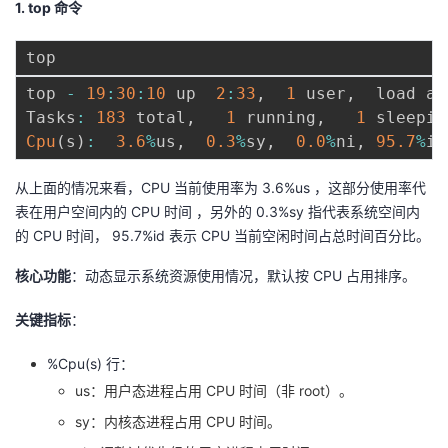
1. top 命令
的
Programs
发
者
支
者
我
top 
-
19
:
30
:
10
 up  
2
:
33
,
1
 user
,
  load av
Tasks
:
183
 total
,
1
 running
,
1
 sleepin
持
学
的
我
Cpu
(
s
)
:
3.6
%
us
,
0.3
%
sy
,
0.0
%
ni
,
95.7
%
id
我
堂
博
的
我
从上面的情况来看，CPU 当前使用率为 3.6%us ，这部分使用率代
表在用户空间内的 CPU 时间 ，另外的 0.3%sy 指代表系统空间内
的
我
客
论
的
我
我
的 CPU 时间， 95.7%id 表示 CPU 当前空闲时间占总时间百分比。
技
的
核心功能
坛
圈
的
我
：动态显示系统资源使用情况，默认按 CPU 占用排序。
的
我
关键指标
：
术
云
子
直
的
我
课
的
我
%Cpu(s) 行：
支
声
播
活
的
程
认
的
我
us：用户态进程占用 CPU 时间（非 root）。
持
建
动
关
证
实
的
sy：内核态进程占用 CPU 时间。