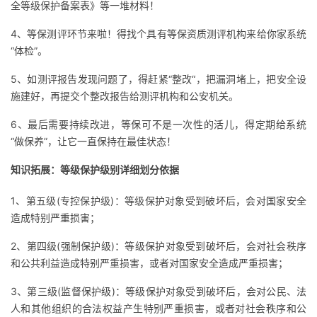
全等级保护备案表》等一堆材料！
议
注
验
收
4、等保测评环节来啦！得找个具有等保资质测评机构来给你家系统
藏
“体检”。
5、如测评报告发现问题了，得赶紧“整改“，把漏洞堵上，把安全设
施建好，再提交个整改报告给测评机构和公安机关。
6、最后需要持续改进，等保可不是一次性的活儿，得定期给系统
“做保养”，让它一直保持在最佳状态！
知识拓展：等级保护级别详细划分依据
1、第五级(专控保护级)：等级保护对象受到破坏后，会对国家安全
造成特别严重损害；
2、第四级(强制保护级)：等级保护对象受到破坏后，会对社会秩序
和公共利益造成特别严重损害，或者对国家安全造成严重损害；
3、第三级(监督保护级)：等级保护对象受到破坏后，会对公民、法
人和其他组织的合法权益产生特别严重损害，或者对社会秩序和公