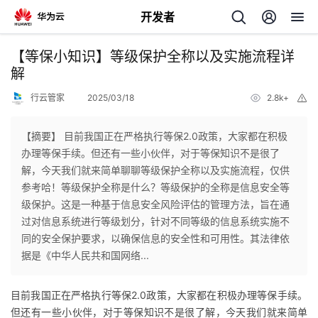
开发者
返
【等保小知识】等级保护全称以及实施流程详
回
解
行云管家
2025/03/18
2.8k+
举
报
【摘要】 目前我国正在严格执行等保2.0政策，大家都在积极
办理等保手续。但还有一些小伙伴，对于等保知识不是很了
个
解，今天我们就来简单聊聊等级保护全称以及实施流程，仅供
参考哈！等级保护全称是什么？等级保护的全称是信息安全等
我
人
级保护。这是一种基于信息安全风险评估的管理方法，旨在通
过对信息系统进行等级划分，针对不同等级的信息系统实施不
我
的
主
同的安全保护要求，以确保信息的安全性和可用性。其法律依
据是《中华人民共和国网络...
我
的
开
页
目前我国正在严格执行等保2.0政策，大家都在积极办理等保手续。
我
的
开
发
但还有一些小伙伴，对于等保知识不是很了解，今天我们就来简单