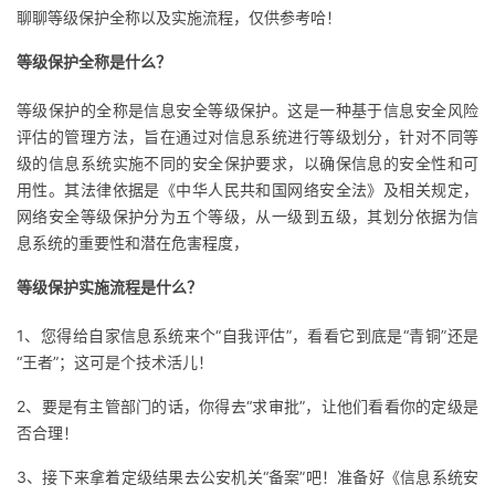
聊聊等级保护全称以及实施流程，仅供参考哈！
的
Programs
发
者
等级保护全称是什么？
支
者
我
等级保护的全称是信息安全等级保护。这是一种基于信息安全风险
评估的管理方法，旨在通过对信息系统进行等级划分，针对不同等
持
学
的
我
级的信息系统实施不同的安全保护要求，以确保信息的安全性和可
用性。其法律依据是《中华人民共和国网络安全法》及相关规定，
我
堂
博
的
我
网络安全等级保护分为五个等级，从一级到五级，其划分依据为信
息系统的重要性和潜在危害程度，
的
我
客
论
的
我
我
等级保护实施流程是什么？
技
的
坛
圈
的
我
的
我
1、您得给自家信息系统来个“自我评估”，看看它到底是“青铜”还是
术
云
子
直
的
我
课
的
我
“王者”；这可是个技术活儿！
2、要是有主管部门的话，你得去“求审批”，让他们看看你的定级是
支
声
播
活
的
程
认
的
我
否合理！
持
建
动
关
证
实
的
3、接下来拿着定级结果去公安机关“备案”吧！准备好《信息系统安