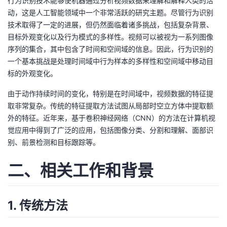
行为识别技术能够使机器通过分析视频数据来理解和解释人类的活
动，这是人工智能领域中一个非常活跃的研究主题。尽管行为识别
者
技术取得了一定的进展，但仍然面临着诸多挑战，包括复杂背景、
目标外观变化以及行为模式的多样性。视频可以被视为一系列图像
我
序列的集合，其中包含了时间和空间域的信息。因此，行为识别的
一个基本挑战是处理时间域中行为样本的多样性和空间域中移动目
的
我
标的外观变化。
博
的
我
由于动作持续时间的变化，特别是在时间域中，视频数据的特征提
取非常复杂。传统的特征提取方法试图从局部时空立方体中提取额
客
论
的
我
外的特征。近年来，基于卷积神经网络（CNN）的方法在计算机视
觉应用中得到了广泛的应用，包括图像分类、分割和理解、面部识
坛
圈
的
我
别、前景检测和目标跟踪等。
子
直
的
我
二、相关工作和背景
我
播
活
的
1. 传统方法
我
动
关
的