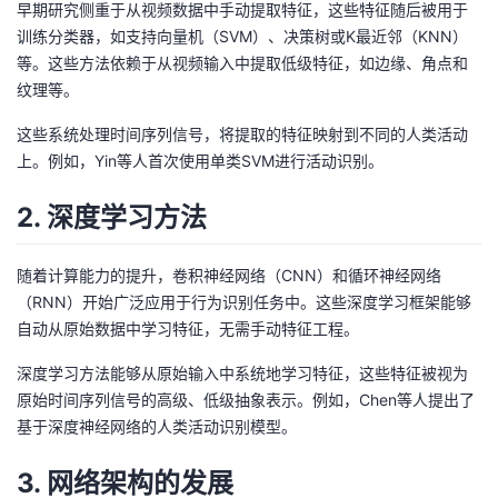
早期研究侧重于从视频数据中手动提取特征，这些特征随后被用于
我
注
的
开
训练分类器，如支持向量机（SVM）、决策树或K最近邻（KNN）
等。这些方法依赖于从视频输入中提取低级特征，如边缘、角点和
的
Programs
发
纹理等。
支
者
这些系统处理时间序列信号，将提取的特征映射到不同的人类活动
上。例如，Yin等人首次使用单类SVM进行活动识别。
持
学
2. 深度学习方法
我
堂
随着计算能力的提升，卷积神经网络（CNN）和循环神经网络
的
我
我
（RNN）开始广泛应用于行为识别任务中。这些深度学习框架能够
自动从原始数据中学习特征，无需手动特征工程。
技
的
的
我
深度学习方法能够从原始输入中系统地学习特征，这些特征被视为
原始时间序列信号的高级、低级抽象表示。例如，Chen等人提出了
术
云
课
的
我
基于深度神经网络的人类活动识别模型。
支
声
程
认
的
我
3. 网络架构的发展