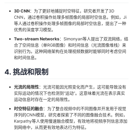
持
建
证
实
的
3D CNN
：为了更好地捕捉时空特征，研究者开发了3D
议
CNN，通过卷积操作处理多帧图像的局部时空信息。例如，Ji
验
收
等人通过卷积操作处理多帧图像的局部时空信息，提出了一种
优秀的深度学习模型。
藏
Two-stream Networks
：Simonyan等人提出了双流网络，结
合了空间信息（单RGB图像）和时间信息（光流图像堆栈）来
识别行为。这种网络架构在处理视频数据时能够同时考虑空间
和时间信息。
4. 挑战和限制
光流的局限性
：光流可能因光照变化而产生，这可能导致没有
实际运动的情况下也检测到“运动”。这意味着光流在表示真实
运动信息时存在一定的局限性。
时空特征的融合
：为了整合视频中的不同图像并开发用于视觉
序列的CNN模型，研究者探索了不同的图像融合技术。例如，
Karpathy等人使用慢速融合模型，有效地将视频序列信息添加
到网络中，从而更有效地表达行为特征。