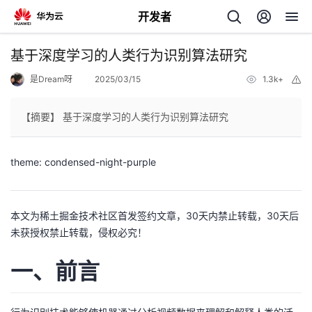
开发者
返
基于深度学习的人类行为识别算法研究
回
是Dream呀
2025/03/15
1.3k+
举
报
【摘要】 基于深度学习的人类行为识别算法研究
theme: condensed-night-purple
个
我
人
本文为稀土掘金技术社区首发签约文章，30天内禁止转载，30天后
未获授权禁止转载，侵权必究！
的
主
一、前言
开
页
发