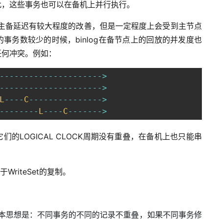
此，这些事务也可以在备机上并行执行。
，主备延迟有较大程度的改善，但是一定程度上会受到主节点
事务数较少的时候，binlog在备节点上的回放的并发度也
任何冲突。例如：
-
--
--
--
--
--
--
--
--
--
--
>
-
--
--
--
--
--
--
--
--
--
--
>
L
--
--
C
--
--
--
--
--
--
--
-
>
--
--
--
--
L
--
--
C
--
--
--
-
>
的LOGICAL CLOCK周期没有重叠，在备机上也只能串
WriteSet的复制。
本思想是：不同事务的不同的记录不重叠，如果不同事务修