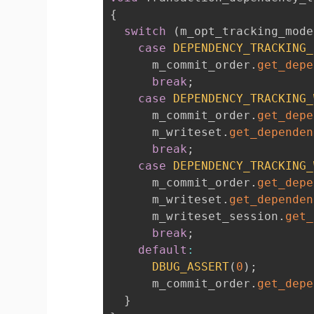
{
switch
(
m_opt_tracking_mode
case
DEPENDENCY_TRACKING_
      m_commit_order
.
get_depe
break
;
case
DEPENDENCY_TRACKING_
      m_commit_order
.
get_depe
      m_writeset
.
get_dependen
break
;
case
DEPENDENCY_TRACKING_
      m_commit_order
.
get_depe
      m_writeset
.
get_dependen
      m_writeset_session
.
get_
break
;
default
:
DBUG_ASSERT
(
0
)
;
      m_commit_order
.
get_depe
}