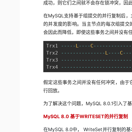
成功，则它们之间就不会存在锁冲突，因
在MySQL支持基于组提交的并行复制后
的并发度的影响。当主节点的每次组提交的
会因此而降低，即使这些事务之间并没有
Trx1 
--
--
-
L
--
--
C
--
--
--
--
--
--
-
Trx2 
--
--
--
--
--
--
--
-
L
--
--
C
--
-
Trx3 
--
--
--
--
--
--
--
--
--
--
--
--
Trx4 
--
--
--
--
--
--
--
--
--
--
--
--
假定这些事务之间并没有任何冲突，由于它们
行回放。
为了解决这个问题，MySQL 8.0.1引入了基于
MySQL 8.0
基于WRITESET的并行复制
在
MySQL 8.0
中，
WriteSet
并行复制的基