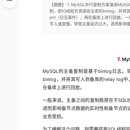
【摘要】 1. MySQL并行复制方案演进My
制，即IO线程负责接收主库的binlog，并将其写入
ent（日志事件），再在备库上进行回放。
写入速度慢，导致主备延迟过大，进而影响备
1.
M
MySQL
的主备复制是基于binlog日志
binlog，并将其写入到备库的relay log
在备库上进行回放。
一般来说，主备之间的复制瓶颈在于SQ
进而影响备节点数据的实时性和备节点的
业务受损。
为了缓解这个问题，则需要提高SQL线程回