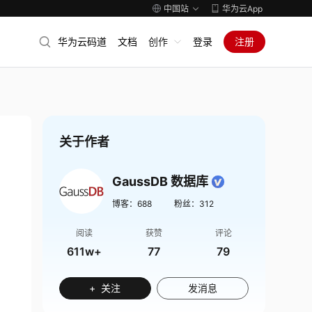
中国站
华为云App
华为云码道
文档
创作
登录
注册
关于作者
GaussDB 数据库
博客：
688
粉丝：
312
阅读
获赞
评论
611w+
77
79
+ 关注
发消息