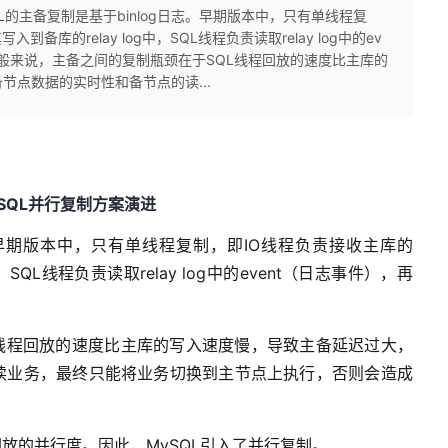
SQL的主备复制是基于binlog日志。早期版本中，只有单线程复
到备库的relay log中，SQL线程负责读取relay log中的ev
一般来说，主备之间的复制瓶颈在于SQL线程回放的速度比主库的
节点数据的实时性和备节点的读...
ySQL并行复制方案演进
。早期版本中，只有单线程复制，即IO线程负责接收主库的
中，SQL线程负责读取relay log中的event（日志事件），再
L线程回放的速度比主库的写入速度慢，导致主备延迟过大，
读业务，最终只能将业务切换到主节点上执行，否则会造成
放的并行度。因此，MySQL引入了并行复制。