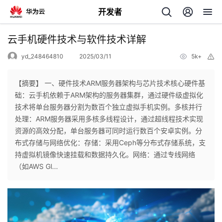
开发者
返
云手机硬件技术与软件技术详解
回
yd_248464810
2025/03/11
5k+
举
报
【摘要】 一、硬件技术ARM服务器架构与芯片技术核心硬件基
础：云手机依赖于ARM架构的服务器集群，通过硬件级虚拟化
技术将单台服务器分割为数百个独立虚拟手机实例。多核并行
个
处理：ARM服务器采用多核多线程设计，通过超线程技术实现
资源的高效分配，单台服务器可同时运行数百个安卓实例。分
我
人
布式存储与网络优化：存储：采用Ceph等分布式存储系统，支
持虚拟机镜像快速挂载和数据持久化。网络：通过专线网络
的
主
（如AWS Gl...
开
页
发