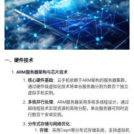
者
我
的
我
博
的
我
一、
硬件技术
客
论
的
我
ARM服务器架构与芯片技术
核心硬件基础
：云手机依赖于ARM架构的服务器集群，
坛
圈
的
我
通过硬件级虚拟化技术将单台服务器分割为数百个独立
虚拟手机实例。
子
直
的
我
多核并行处理
：ARM服务器采用多核多线程设计，通过
超线程技术实现资源的高效分配，单台服务器可同时运
我
播
活
的
行数百个安卓实例。
分布式存储与网络优化
：
我
动
关
的
存储
：采用Ceph等分布式存储系统，支持虚拟机