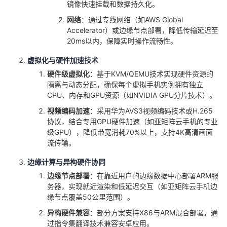
镜像快速挂载和数据持久化。
我
注
的
开
网络
：通过专线网络（如AWS Global
Accelerator）或边缘节点部署，降低传输延迟至
的
Programs
发
20ms以内，保障实时操作流畅性。
支
虚拟化与硬件加速技术
者
硬件级虚拟化
：基于KVM/QEMU技术实现硬件资源的
持
隔离与动态分配，确保每个虚拟手机实例拥有独立
学
CPU、内存和GPU资源（如NVIDIA GPU分片技术）。
我
堂
视频编码加速
：采用华为AVS3视频编码技术或H.265
协议，结合专用GPU硬件加速（如亚矩阵云手机的专业
级GPU），降低带宽消耗70%以上，支持4K高清画面
的
我
我
流传输。
技
的
的
我
边缘计算与异构硬件协同
边缘节点部署
：在靠近用户的边缘数据中心部署ARM服
术
云
课
的
我
务器，实现就近渲染和低延迟交互（如亚矩阵云手机边
缘节点覆盖50公里范围）。
支
声
程
认
的
我
异构硬件兼容
：部分方案支持X86与ARM混合部署，通
过指令集翻译技术兼容安卓应用。