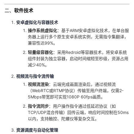
持
建
证
实
的
二、
软件技术
议
验
收
安卓虚拟化与容器技术
操作系统虚拟化
：基于ARM安卓虚拟化技术，在单台服
藏
务器上运行多个原生安卓系统实例，无需指令集翻译，
兼容性达99%。
轻量级容器化
：采用Redroid等容器技术，将安卓系统
组件封装为独立容器，启动时间缩短至秒级，资源占用
减少40%。
视频流与指令流传输
视频流渲染
：云端完成画面渲染后，通过视频流
（WebRTC或RTMP协议）传输至用户终端，仅需2-
5Mbps带宽即可实现1080P 60fps画质。
指令流同步
：用户操作指令通过低延迟协议（如
TCP/UDP混合传输）回传云端，响应时间控制在50ms
以内，支持触控、陀螺仪等复杂交互。
资源调度与自动化管理