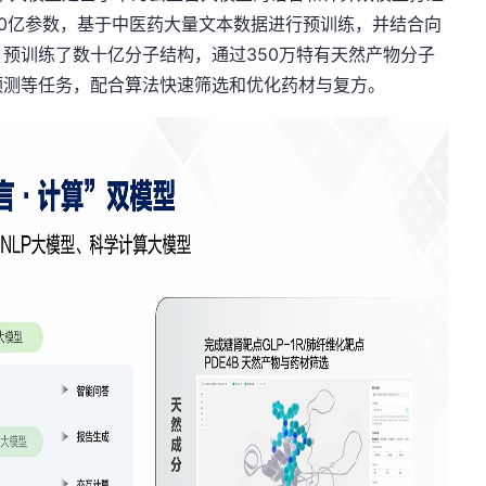
0
亿参数，
基于
中医药大量文本数据进行预训练，并结合向
，
预训练
了数十亿分子结构，通过3
50
万特有天然产物分子
预测等任务，配合算法快速
筛选和优化药材与复方。