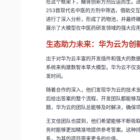
在这个框架下，
糖肾创新
方剂
应运而生
。
253首现代名中医的方剂中筛选，借助交
进行了深入分析，形成了药物池，并最终确
展示了大模型在中医药研发领域的强大应
生态助力未来：华为云为创
出于对华为
云丰富
的开发插件和强大的数
系统来
构建数智
本草大模型。
华为
云不仅
发时间。
随着合作的深入，
他们
发现华为云的技术
后给出答案的整个流程，
开发团队
都能够
题，华为云的团队总能够及时解决，确保
王文佳团队也提到，
他
们希望能够不断吸
务时能够更加精准地提供参考答案。这种
系，为
其
的项目带来更多的价值。