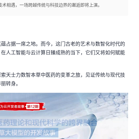
技术相遇，一场跨越传统与科技边界的邂逅即将上演。
底蕴占据一席之地。而今，这门古老的艺术
与数智化
时代的
？在人工智能与
云计算
日臻成熟的当下，它们
又
将如何赋能
探索天士
力
数智
本草中医药的变革之旅，见证传统与现代技
华丽转身。