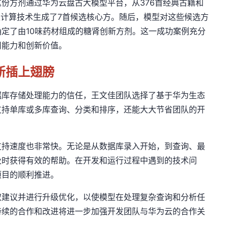
这份
方剂通过
华为云盘古大模型平台
，从376首经典古籍和
互计算技术生成了7首候选核心方。随后，模型对这些候选方
定了由10味药材组成的
糖肾创新
方剂。这一成功案例充分
用能力和创新价值。
新插上翅膀
据库存储处理能力的信任，王文佳团队选择了基于华为生态
支持单库
或多库查询、分类和排序，还能大大节省
团队
的开
支持速度也非常快。无论是从数据库录入开始，到查询、最
及时获得有效的帮助。在开发和运行过程中遇到的技术问
项目的顺利推进。
取建议并进行升级优化，以使模型在处理复杂查询和分析任
持续的合作和改进将进一步加强
开发团队
与华为云的合作关