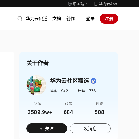
中国站
华为云App
华为云码道
文档
创作
登录
注册
关于作者
华为云社区精选
博客：
942
粉丝：
776
阅读
获赞
评论
2509.9w+
684
508
+ 关注
发消息