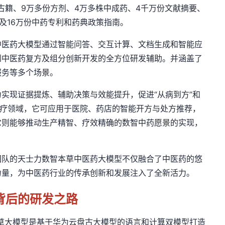
古籍、9万多份方剂、4万多株中成药、4
千万
份文献摘要、
及16万份中药专利和药典政策指南。
中医药大模型
通过智能问答、交互计算、文档生成和智能应
到中医药复方及组分创新开发的全方位研发辅助。并
涵盖
了
服务等
多个
场景。
实现证据提炼、辅助决策与效能提升，促进“从病到方”和
诊疗领域，它可应用于医院、药店的智能开方与处方推荐，
它则能够推动生产精智、疗效精确的
数智中药愿景
的实现，
团队的天士
力数智
本草中医药大模型不仅融合了中医药的悠
力量，为中医药行业的传承创新和发展注入了全新活力。
背后的研发之路
草大模型是基于华为云盘古大模型的语言和计算双模型打造