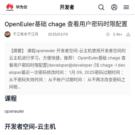
开发者
返
OpenEuler基础 chage 查看用户密码时限配置
回
千江有水千江月
2025/03/10
3.4k+
举
报
【摘要】 课程openeuler 开发者空间-云主机使用开发者空间的
云主机进行学习，方便快捷，推荐！ OpenEuler基础 chage 查
看用户密码时限配置[developer@developer /]$ chage -l dev
个
eloper最近一次密码修改时间 ：1月 09, 2025密码过期时间 ：
从不密码失效时间 ：从不帐户过期时间 ：从不两次改变密码之
我
人
间相...
课程
的
主
openeuler
开
页
开发者空间-云主机
发