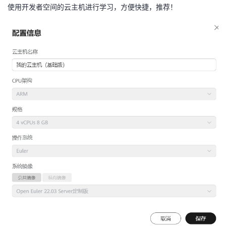
使用开发者空间的云主机进行学习，方便快捷，推荐！
者
我
的
我
博
的
我
客
论
的
我
坛
圈
的
我
子
直
的
我
我
播
活
的
我
动
关
的