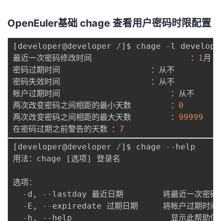
我
注
的
开
OpenEuler基础 chage 查看用户密码时限配置
的
Programs
发
[
developer@developer 
/
]
$ chage 
-
l developer
最近一次密码修改时间					：
1
月 
0
支
者
密码过期时间					：从不

密码失效时间					：从不

持
学
帐户过期时间						：从不

两次改变密码之间相距的最小天数		：
0
我
堂
两次改变密码之间相距的最大天数		：
99999
在密码过期之前警告的天数	：
7
的
我
我
[
developer@developer 
/
]
$ chage 
--
help

技
的
的
我
用法：chage 
[
选项
]
 登录名

术
云
课
的
我
选项：

-
d
,
--
lastday 最近日期        将最近一次密
支
声
程
认
的
我
-
E
,
--
expiredate 过期日期     将帐户过期时间
-
h
,
--
help                    显示此帮助