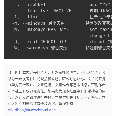
持
建
证
实
的
-
i
,
--
iso8601                 use YYYY
-
M
-
I
,
--
inactive INACITVE       过期 IN
议
验
收
-
l
,
--
list                    显示帐户年龄
-
m
,
--
mindays 最小天数        将两次改变
藏
-
M
,
--
maxdays MAX_DAYS        set maximu
                                change to M
-
R
,
--
root CHROOT_DIR         chroot 到
-
W
,
--
warndays 警告天数       将过期警告天数
【声明】本内容来自华为云开发者社区博主，不代表华为云及
华为云开发者社区的观点和立场。转载时必须标注文章的来源
（华为云社区）、文章链接、文章作者等基本信息，否则作者
和本社区有权追究责任。如果您发现本社区中有涉嫌抄袭的内
容，欢迎发送邮件进行举报，并提供相关证据，一经查实，本
社区将立刻删除涉嫌侵权内容，举报邮箱：
cloudbbs@huaweicloud.com